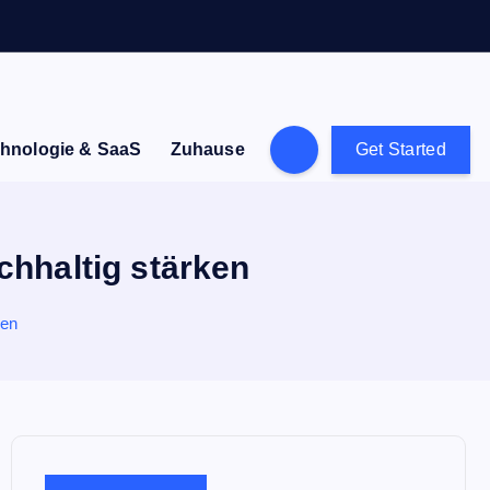
hnologie & SaaS
Zuhause
Get Started
hhaltig stärken
ken