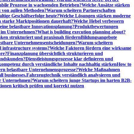
abile Prozesse in wachsenden Betrieben?
Welche Ansätze stärken
 von agilen Methoden?
Warum scheitern Partnerschaften
ige Geschäftserfolge heute?
Welche Lösungen stärken moderne
n starke Marktpositionen dauerhaft?
Welche Hebel verbessern
ine belastbare Innovationsplanung?
Produktbewertungen
n im Unternehmen?
What is building execution planning about?
en strukturiert und praxisnah fördern
Bildungsangebote
lastbare Unternehmensentscheidungen?
Warum scheitern
l infrastructure systems?
Welche Faktoren fördern eine wirksame
ore?
Finanzplanung übersichtlich strukturieren und
tandskunden?
Dienstleistungsprozesse klar definieren und
ompetenz durch verständliche Inhalte nachhaltig stärken
How to
n belastbare Unternehmensprozesse?
Welche Maßnahmen
ll businesses.
Fahrzeugtechnik verständlich analysieren und
er Unternehmen?
Warum scheitern junge Startups im harten B2B-
ionen kritisch prüfen und korrekt nutzen