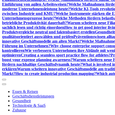
Einführung von agilen Arbeitsweisen?
Welche Maßnahmen förder
moderne Unternehmensleistung heute?
Welche KI-Tools revoluti
zwischen Industrie und KMU?
Welche Instrumente stärken die E
Unternehmensprozesse heute?
Welche Methoden fördern belastb
betriebliche Produktivität dauerhaft?
Warum scheitern neue Filial
sachlich lesen und richtig einordnen
How to get good interior livi
Produktvergleiche neutral und faktenbasiert erstellen
Gesundheits
qualitätsorientiert auswählen und prüfen
Präventionswissen allta
innovative Geschäftsmodelle am alten Markt?
Welche Maßnahmen 
Führung im Unternehmen?
Why choose enterprise support cons
kontrollieren
Wie verbessern Unternehmen ihre Abläufe mit we
optimieren
Creating a seamless sport practice flow for athletes?
Pr
boost your expense planning awareness?
Warum scheitern neue Fi
fördern nachhaltige Geschäftsdynamik heute?
What is involved in
erklären
Warum scheitern innovative Geschäftsmodelle am tradit
Markt?
How to create industrial production mapping?
Which auto
Essen & Reisen
Geschäftsdienstleistungen
Gesundheit
Technologie & SaaS
Zuhause