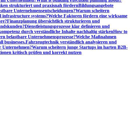
n im Unternehmen?
What is building execution planning about?
en strukturiert und praxisnah fördern
Bildungsangebote
lastbare Unternehmensentscheidungen?
Warum scheitern
l infrastructure systems?
Welche Faktoren fördern eine wirksame
ore?
Finanzplanung übersichtlich strukturieren und
tandskunden?
Dienstleistungsprozesse klar definieren und
ompetenz durch verständliche Inhalte nachhaltig stärken
How to
n belastbare Unternehmensprozesse?
Welche Maßnahmen
ll businesses.
Fahrzeugtechnik verständlich analysieren und
er Unternehmen?
Warum scheitern junge Startups im harten B2B-
ionen kritisch prüfen und korrekt nutzen