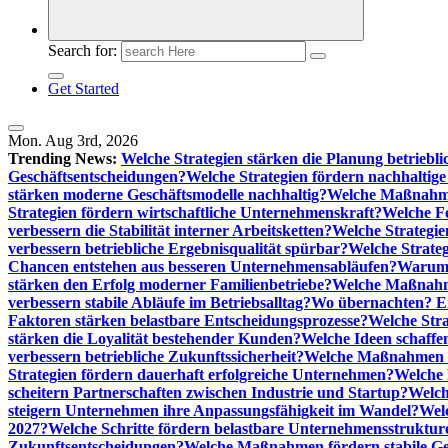
Search for:
Get Started
Mon. Aug 3rd, 2026
Trending News:
Welche Strategien stärken die Planung betriebli
Geschäftsentscheidungen?
Welche Strategien fördern nachhaltig
stärken moderne Geschäftsmodelle nachhaltig?
Welche Maßnahme
Strategien fördern wirtschaftliche Unternehmenskraft?
Welche F
verbessern die Stabilität interner Arbeitsketten?
Welche Strategie
verbessern betriebliche Ergebnisqualität spürbar?
Welche Strate
Chancen entstehen aus besseren Unternehmensabläufen?
Warum 
stärken den Erfolg moderner Familienbetriebe?
Welche Maßnahme
verbessern stabile Abläufe im Betriebsalltag?
Wo übernachten? Ei
Faktoren stärken belastbare Entscheidungsprozesse?
Welche Str
stärken die Loyalität bestehender Kunden?
Welche Ideen schaffen
verbessern betriebliche Zukunftssicherheit?
Welche Maßnahmen st
Strategien fördern dauerhaft erfolgreiche Unternehmen?
Welche 
scheitern Partnerschaften zwischen Industrie und Startup?
Welch
steigern Unternehmen ihre Anpassungsfähigkeit im Wandel?
Welc
2027?
Welche Schritte fördern belastbare Unternehmensstruktur
Zukunftsentscheidungen?
Welche Maßnahmen fördern stabile Ge