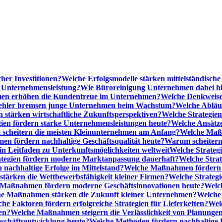
cher Investitionen?
Welche Erfolgsmodelle stärken mittelständisc
e Unternehmensleistung?
Wie Büroreinigung Unternehmen dabei hilf
n erhöhen die Kundentreue im Unternehmen?
Welche Denkweise
ehler bremsen junge Unternehmen beim Wachstum?
Welche Abläu
n stärken wirtschaftliche Zukunftsperspektiven?
Welche Strategien
gien fördern starke Unternehmensleistungen heute?
Welche Ansätz
scheitern die meisten Kleinunternehmen am Anfang?
Welche Maßn
n fördern nachhaltige Geschäftsqualität heute?
Warum scheitern t
n Leitfaden zu Unterkunftsmöglichkeiten weltweit
Welche Strategi
ategien fördern moderne Marktanpassung dauerhaft?
Welche Stra
 nachhaltige Erfolge im Mittelstand?
Welche Maßnahmen fördern wi
ärken die Wettbewerbsfähigkeit kleiner Firmen?
Welche Strategi
Maßnahmen fördern moderne Geschäftsinnovationen heute?
Welch
e Maßnahmen stärken die Zukunft kleiner Unternehmen?
Welche 
he Faktoren fördern erfolgreiche Strategien für Lieferketten?
Wel
en?
Welche Maßnahmen steigern die Verlässlichkeit von Planunge
schäftsentwicklung heute?
Welche Methoden fördern nachhaltige