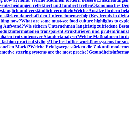
ng flow at home?
Welche Routinen fördern bessere Entscheidunge
entscheidungen reflektiert und fundiert treffen
Ökonomisches Denk
gstauglich und verständlich vermitteln
Welche Ansätze fördern be
stärken dauerhaft den Unternehmenserfolg?
Key trends in digita
ulting now?
What are some must-see food culture highlights to expl
nig Aufwand?
Wie sichern Unternehmen langfristig zufriedene Bes
oduktinformationen transparent strukturieren und prüfen
Finanzk
lialen trotz intensiver Standortanalyse?
Welche Maßnahmen förder
 fashion practical styling?
The best office workflow systems for sma
ionellen Markt?
Welche Erfolgswege stärken die Zukunft modern
motive steering systems are the most precise?
Gesundheitsinformat