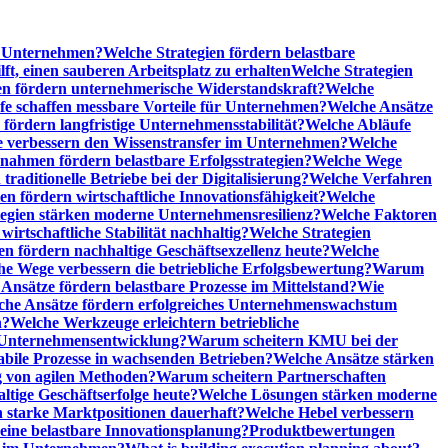
he Unternehmen?
Welche Strategien fördern belastbare
t, einen sauberen Arbeitsplatz zu erhalten
Welche Strategien
n fördern unternehmerische Widerstandskraft?
Welche
fe schaffen messbare Vorteile für Unternehmen?
Welche Ansätze
 fördern langfristige Unternehmensstabilität?
Welche Abläufe
e verbessern den Wissenstransfer im Unternehmen?
Welche
ahmen fördern belastbare Erfolgsstrategien?
Welche Wege
raditionelle Betriebe bei der Digitalisierung?
Welche Verfahren
en fördern wirtschaftliche Innovationsfähigkeit?
Welche
tegien stärken moderne Unternehmensresilienz?
Welche Faktoren
rtschaftliche Stabilität nachhaltig?
Welche Strategien
en fördern nachhaltige Geschäftsexzellenz heute?
Welche
e Wege verbessern die betriebliche Erfolgsbewertung?
Warum
Ansätze fördern belastbare Prozesse im Mittelstand?
Wie
che Ansätze fördern erfolgreiches Unternehmenswachstum
n?
Welche Werkzeuge erleichtern betriebliche
 Unternehmensentwicklung?
Warum scheitern KMU bei der
abile Prozesse in wachsenden Betrieben?
Welche Ansätze stärken
 von agilen Methoden?
Warum scheitern Partnerschaften
ige Geschäftserfolge heute?
Welche Lösungen stärken moderne
n starke Marktpositionen dauerhaft?
Welche Hebel verbessern
ine belastbare Innovationsplanung?
Produktbewertungen