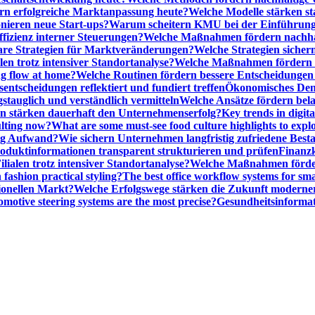
n erfolgreiche Marktanpassung heute?
Welche Modelle stärken st
onieren neue Start-ups?
Warum scheitern KMU bei der Einführung
ffizienz interner Steuerungen?
Welche Maßnahmen fördern nachhalt
are Strategien für Marktveränderungen?
Welche Strategien sicher
en trotz intensiver Standortanalyse?
Welche Maßnahmen fördern e
ng flow at home?
Welche Routinen fördern bessere Entscheidunge
entscheidungen reflektiert und fundiert treffen
Ökonomisches Denk
gstauglich und verständlich vermitteln
Welche Ansätze fördern be
stärken dauerhaft den Unternehmenserfolg?
Key trends in digita
ulting now?
What are some must-see food culture highlights to expl
nig Aufwand?
Wie sichern Unternehmen langfristig zufriedene Bes
oduktinformationen transparent strukturieren und prüfen
Finanzk
lialen trotz intensiver Standortanalyse?
Welche Maßnahmen förder
 fashion practical styling?
The best office workflow systems for sma
ionellen Markt?
Welche Erfolgswege stärken die Zukunft modern
motive steering systems are the most precise?
Gesundheitsinformat