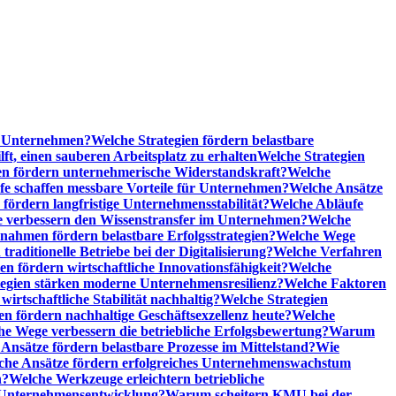
he Unternehmen?
Welche Strategien fördern belastbare
t, einen sauberen Arbeitsplatz zu erhalten
Welche Strategien
n fördern unternehmerische Widerstandskraft?
Welche
fe schaffen messbare Vorteile für Unternehmen?
Welche Ansätze
 fördern langfristige Unternehmensstabilität?
Welche Abläufe
e verbessern den Wissenstransfer im Unternehmen?
Welche
ahmen fördern belastbare Erfolgsstrategien?
Welche Wege
raditionelle Betriebe bei der Digitalisierung?
Welche Verfahren
en fördern wirtschaftliche Innovationsfähigkeit?
Welche
tegien stärken moderne Unternehmensresilienz?
Welche Faktoren
rtschaftliche Stabilität nachhaltig?
Welche Strategien
en fördern nachhaltige Geschäftsexzellenz heute?
Welche
e Wege verbessern die betriebliche Erfolgsbewertung?
Warum
Ansätze fördern belastbare Prozesse im Mittelstand?
Wie
che Ansätze fördern erfolgreiches Unternehmenswachstum
n?
Welche Werkzeuge erleichtern betriebliche
 Unternehmensentwicklung?
Warum scheitern KMU bei der