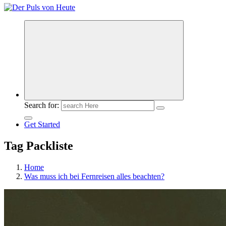
Meldungen die Resonanz finden
Search for:
Get Started
Tag Packliste
Home
Was muss ich bei Fernreisen alles beachten?