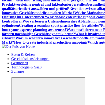
sachlich lesen und richtig einordnen
How to get good interior livi
Produktvergleiche neutral und faktenbasiert erstellen
Gesundheits
qualitätsorientiert auswählen und prüfen
Präventionswissen allta
innovative Geschäftsmodelle am alten Markt?
Welche Maßnahmen 
Führung im Unternehmen?
Why choose enterprise support cons
kontrollieren
Wie verbessern Unternehmen ihre Abläufe mit we
optimieren
Creating a seamless sport practice flow for athletes?
Pr
boost your expense planning awareness?
Warum scheitern neue Fi
fördern nachhaltige Geschäftsdynamik heute?
What is involved in
erklären
Warum scheitern innovative Geschäftsmodelle am tradit
Markt?
How to create industrial production mapping?
Which auto
Meldungen die Resonanz finden
Essen & Reisen
Geschäftsdienstleistungen
Gesundheit
Technologie & SaaS
Zuhause