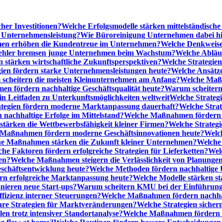
cher Investitionen?
Welche Erfolgsmodelle stärken mittelständisc
e Unternehmensleistung?
Wie Büroreinigung Unternehmen dabei hilf
n erhöhen die Kundentreue im Unternehmen?
Welche Denkweise
ehler bremsen junge Unternehmen beim Wachstum?
Welche Abläu
n stärken wirtschaftliche Zukunftsperspektiven?
Welche Strategien
gien fördern starke Unternehmensleistungen heute?
Welche Ansätz
scheitern die meisten Kleinunternehmen am Anfang?
Welche Maßn
n fördern nachhaltige Geschäftsqualität heute?
Warum scheitern t
n Leitfaden zu Unterkunftsmöglichkeiten weltweit
Welche Strategi
ategien fördern moderne Marktanpassung dauerhaft?
Welche Stra
 nachhaltige Erfolge im Mittelstand?
Welche Maßnahmen fördern wi
ärken die Wettbewerbsfähigkeit kleiner Firmen?
Welche Strategi
Maßnahmen fördern moderne Geschäftsinnovationen heute?
Welch
e Maßnahmen stärken die Zukunft kleiner Unternehmen?
Welche 
he Faktoren fördern erfolgreiche Strategien für Lieferketten?
Wel
en?
Welche Maßnahmen steigern die Verlässlichkeit von Planunge
schäftsentwicklung heute?
Welche Methoden fördern nachhaltige
n erfolgreiche Marktanpassung heute?
Welche Modelle stärken st
onieren neue Start-ups?
Warum scheitern KMU bei der Einführung
ffizienz interner Steuerungen?
Welche Maßnahmen fördern nachhalt
are Strategien für Marktveränderungen?
Welche Strategien sicher
en trotz intensiver Standortanalyse?
Welche Maßnahmen fördern e