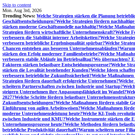
Skip to content
Mon. Aug 3rd, 2026
Trending News:
Welche Strategien stärken die Planung betriebli
Geschäftsentscheidungen?
Welche Strategien fördern nachhaltig
stärken moderne Geschäftsmodelle nachhaltig?
Welche Maßnahme
Strategien fördern wirtschaftliche Unternehmenskraft?
Welche F
verbessern die Stabilität interner Arbeitsketten?
Welche Strategie
verbessern betriebliche Ergebnisqualität spürbar?
Welche Strate
Chancen entstehen aus besseren Unternehmensabläufen?
Warum 
stärken den Erfolg moderner Familienbetriebe?
Welche Maßnahme
verbessern stabile Abläufe im Betriebsalltag?
Wo übernachten? Ei
Faktoren stärken belastbare Entscheidungsprozesse?
Welche Str
stärken die Loyalität bestehender Kunden?
Welche Ideen schaffen
verbessern betriebliche Zukunftssicherheit?
Welche Maßnahmen st
Strategien fördern dauerhaft erfolgreiche Unternehmen?
Welche 
scheitern Partnerschaften zwischen Industrie und Startup?
Welch
steigern Unternehmen ihre Anpassungsfähigkeit im Wandel?
Welc
2027?
Welche Schritte fördern belastbare Unternehmensstruktur
Zukunftsentscheidungen?
Welche Maßnahmen fördern stabile Ge
Einführung von agilen Arbeitsweisen?
Welche Maßnahmen förder
moderne Unternehmensleistung heute?
Welche KI-Tools revoluti
zwischen Industrie und KMU?
Welche Instrumente stärken die E
Unternehmensprozesse heute?
Welche Methoden fördern belastb
betriebliche Produktivität dauerhaft?
Warum scheitern neue Filial