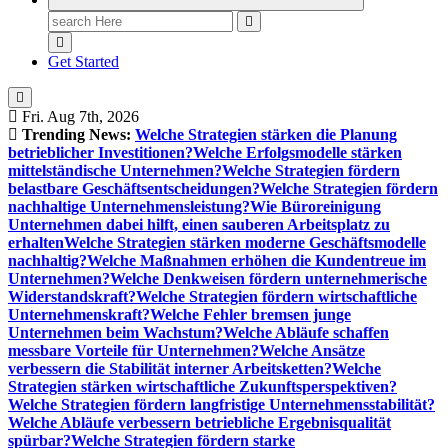
Search
for:
Get Started
Fri. Aug 7th, 2026
Trending News:
Welche Strategien stärken die Planung
betrieblicher Investitionen?
Welche Erfolgsmodelle stärken
mittelständische Unternehmen?
Welche Strategien fördern
belastbare Geschäftsentscheidungen?
Welche Strategien fördern
nachhaltige Unternehmensleistung?
Wie Büroreinigung
Unternehmen dabei hilft, einen sauberen Arbeitsplatz zu
erhalten
Welche Strategien stärken moderne Geschäftsmodelle
nachhaltig?
Welche Maßnahmen erhöhen die Kundentreue im
Unternehmen?
Welche Denkweisen fördern unternehmerische
Widerstandskraft?
Welche Strategien fördern wirtschaftliche
Unternehmenskraft?
Welche Fehler bremsen junge
Unternehmen beim Wachstum?
Welche Abläufe schaffen
messbare Vorteile für Unternehmen?
Welche Ansätze
verbessern die Stabilität interner Arbeitsketten?
Welche
Strategien stärken wirtschaftliche Zukunftsperspektiven?
Welche Strategien fördern langfristige Unternehmensstabilität?
Welche Abläufe verbessern betriebliche Ergebnisqualität
spürbar?
Welche Strategien fördern starke