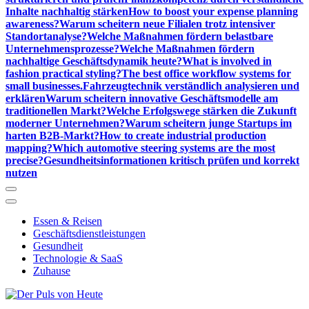
Inhalte nachhaltig stärken
How to boost your expense planning
awareness?
Warum scheitern neue Filialen trotz intensiver
Standortanalyse?
Welche Maßnahmen fördern belastbare
Unternehmensprozesse?
Welche Maßnahmen fördern
nachhaltige Geschäftsdynamik heute?
What is involved in
fashion practical styling?
The best office workflow systems for
small businesses.
Fahrzeugtechnik verständlich analysieren und
erklären
Warum scheitern innovative Geschäftsmodelle am
traditionellen Markt?
Welche Erfolgswege stärken die Zukunft
moderner Unternehmen?
Warum scheitern junge Startups im
harten B2B-Markt?
How to create industrial production
mapping?
Which automotive steering systems are the most
precise?
Gesundheitsinformationen kritisch prüfen und korrekt
nutzen
Essen & Reisen
Geschäftsdienstleistungen
Gesundheit
Technologie & SaaS
Zuhause