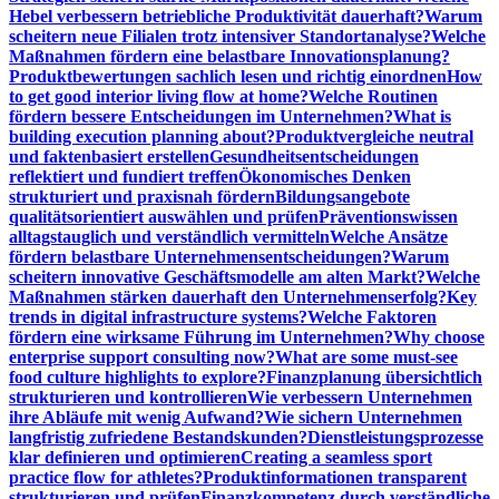
Hebel verbessern betriebliche Produktivität dauerhaft?
Warum
scheitern neue Filialen trotz intensiver Standortanalyse?
Welche
Maßnahmen fördern eine belastbare Innovationsplanung?
Produktbewertungen sachlich lesen und richtig einordnen
How
to get good interior living flow at home?
Welche Routinen
fördern bessere Entscheidungen im Unternehmen?
What is
building execution planning about?
Produktvergleiche neutral
und faktenbasiert erstellen
Gesundheitsentscheidungen
reflektiert und fundiert treffen
Ökonomisches Denken
strukturiert und praxisnah fördern
Bildungsangebote
qualitätsorientiert auswählen und prüfen
Präventionswissen
alltagstauglich und verständlich vermitteln
Welche Ansätze
fördern belastbare Unternehmensentscheidungen?
Warum
scheitern innovative Geschäftsmodelle am alten Markt?
Welche
Maßnahmen stärken dauerhaft den Unternehmenserfolg?
Key
trends in digital infrastructure systems?
Welche Faktoren
fördern eine wirksame Führung im Unternehmen?
Why choose
enterprise support consulting now?
What are some must-see
food culture highlights to explore?
Finanzplanung übersichtlich
strukturieren und kontrollieren
Wie verbessern Unternehmen
ihre Abläufe mit wenig Aufwand?
Wie sichern Unternehmen
langfristig zufriedene Bestandskunden?
Dienstleistungsprozesse
klar definieren und optimieren
Creating a seamless sport
practice flow for athletes?
Produktinformationen transparent
strukturieren und prüfen
Finanzkompetenz durch verständliche