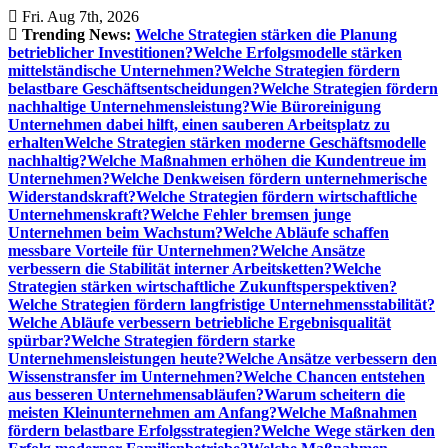
Skip
Fri. Aug 7th, 2026
to
Trending News:
Welche Strategien stärken die Planung
content
betrieblicher Investitionen?
Welche Erfolgsmodelle stärken
mittelständische Unternehmen?
Welche Strategien fördern
belastbare Geschäftsentscheidungen?
Welche Strategien fördern
nachhaltige Unternehmensleistung?
Wie Büroreinigung
Unternehmen dabei hilft, einen sauberen Arbeitsplatz zu
erhalten
Welche Strategien stärken moderne Geschäftsmodelle
nachhaltig?
Welche Maßnahmen erhöhen die Kundentreue im
Unternehmen?
Welche Denkweisen fördern unternehmerische
Widerstandskraft?
Welche Strategien fördern wirtschaftliche
Unternehmenskraft?
Welche Fehler bremsen junge
Unternehmen beim Wachstum?
Welche Abläufe schaffen
messbare Vorteile für Unternehmen?
Welche Ansätze
verbessern die Stabilität interner Arbeitsketten?
Welche
Strategien stärken wirtschaftliche Zukunftsperspektiven?
Welche Strategien fördern langfristige Unternehmensstabilität?
Welche Abläufe verbessern betriebliche Ergebnisqualität
spürbar?
Welche Strategien fördern starke
Unternehmensleistungen heute?
Welche Ansätze verbessern den
Wissenstransfer im Unternehmen?
Welche Chancen entstehen
aus besseren Unternehmensabläufen?
Warum scheitern die
meisten Kleinunternehmen am Anfang?
Welche Maßnahmen
fördern belastbare Erfolgsstrategien?
Welche Wege stärken den