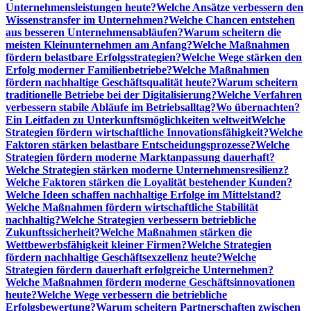
Unternehmensleistungen heute?
Welche Ansätze verbessern den
Wissenstransfer im Unternehmen?
Welche Chancen entstehen
aus besseren Unternehmensabläufen?
Warum scheitern die
meisten Kleinunternehmen am Anfang?
Welche Maßnahmen
fördern belastbare Erfolgsstrategien?
Welche Wege stärken den
Erfolg moderner Familienbetriebe?
Welche Maßnahmen
fördern nachhaltige Geschäftsqualität heute?
Warum scheitern
traditionelle Betriebe bei der Digitalisierung?
Welche Verfahren
verbessern stabile Abläufe im Betriebsalltag?
Wo übernachten?
Ein Leitfaden zu Unterkunftsmöglichkeiten weltweit
Welche
Strategien fördern wirtschaftliche Innovationsfähigkeit?
Welche
Faktoren stärken belastbare Entscheidungsprozesse?
Welche
Strategien fördern moderne Marktanpassung dauerhaft?
Welche Strategien stärken moderne Unternehmensresilienz?
Welche Faktoren stärken die Loyalität bestehender Kunden?
Welche Ideen schaffen nachhaltige Erfolge im Mittelstand?
Welche Maßnahmen fördern wirtschaftliche Stabilität
nachhaltig?
Welche Strategien verbessern betriebliche
Zukunftssicherheit?
Welche Maßnahmen stärken die
Wettbewerbsfähigkeit kleiner Firmen?
Welche Strategien
fördern nachhaltige Geschäftsexzellenz heute?
Welche
Strategien fördern dauerhaft erfolgreiche Unternehmen?
Welche Maßnahmen fördern moderne Geschäftsinnovationen
heute?
Welche Wege verbessern die betriebliche
Erfolgsbewertung?
Warum scheitern Partnerschaften zwischen