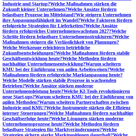
Industrie und Startup?
Welche Maßnahmen stärken die
Zukunft kleiner Unternehmen?
Welche Ansätze fördern
belastbare Prozesse im Mittelstand?
Wie steigern Unternehmen
ihre Anpassungsfähigkeit im Wandel?
Welche Faktoren fördern
erfolgreiche Strategien für Lieferketten?
Welche Ansätze
fördern erfolgreiches Unternehmenswachstum 2027?
Welche
Schritte fördern belastbare Unternehmensstrukturen?
Welche
Maßnahmen steigern die Verlässlichkeit von Planungen?
Welche Werkzeuge erleichtern betriebliche
Zukunftsentscheidungen?
Welche Maßnahmen fördern stabile
Geschäftsentwicklung heute?
Welche Methoden fördern
nachhaltige Unternehmensentwicklung?
Warum scheitern
KMU bei der Einführung von agilen Arbeitsweisen?
Welche
Maßnahmen fördern erfolgreiche Marktanpassung heute?
Welche Modelle stärken stabile Prozesse in wachsenden
Betrieben?
Welche Ansätze stärken moderne
Unternehmensleistung heute?
Welche KI-Tools revolutionieren
neue Start-ups?
Warum scheitern KMU bei der Einführung von
agilen Methoden?
Warum scheitern Partnerschaften zwischen
Industrie und KMU?
Welche Instrumente stärken die Effizienz
interner Steuerungen?
Welche Maßnahmen fördern nachhaltige
Geschäftserfolge heute?
Welche Lösungen stärken moderne
Unternehmensprozesse heute?
Welche Methoden fördern
belastbare Strategien für Marktveränderungen?
Welche
Strategien sichern starke Marktpositionen dauerhaft?
Welche