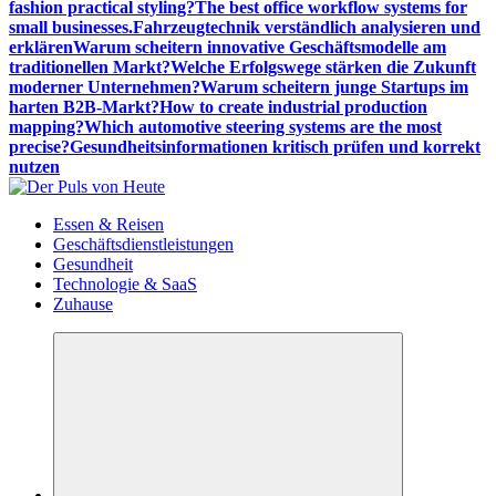
fashion practical styling?
The best office workflow systems for
small businesses.
Fahrzeugtechnik verständlich analysieren und
erklären
Warum scheitern innovative Geschäftsmodelle am
traditionellen Markt?
Welche Erfolgswege stärken die Zukunft
moderner Unternehmen?
Warum scheitern junge Startups im
harten B2B-Markt?
How to create industrial production
mapping?
Which automotive steering systems are the most
precise?
Gesundheitsinformationen kritisch prüfen und korrekt
nutzen
Meldungen die Resonanz finden
Essen & Reisen
Geschäftsdienstleistungen
Gesundheit
Technologie & SaaS
Zuhause