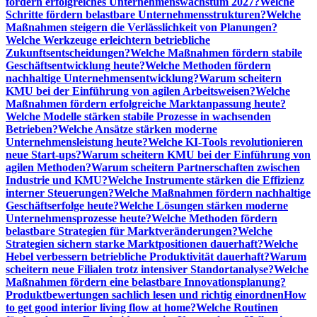
fördern erfolgreiches Unternehmenswachstum 2027?
Welche
Schritte fördern belastbare Unternehmensstrukturen?
Welche
Maßnahmen steigern die Verlässlichkeit von Planungen?
Welche Werkzeuge erleichtern betriebliche
Zukunftsentscheidungen?
Welche Maßnahmen fördern stabile
Geschäftsentwicklung heute?
Welche Methoden fördern
nachhaltige Unternehmensentwicklung?
Warum scheitern
KMU bei der Einführung von agilen Arbeitsweisen?
Welche
Maßnahmen fördern erfolgreiche Marktanpassung heute?
Welche Modelle stärken stabile Prozesse in wachsenden
Betrieben?
Welche Ansätze stärken moderne
Unternehmensleistung heute?
Welche KI-Tools revolutionieren
neue Start-ups?
Warum scheitern KMU bei der Einführung von
agilen Methoden?
Warum scheitern Partnerschaften zwischen
Industrie und KMU?
Welche Instrumente stärken die Effizienz
interner Steuerungen?
Welche Maßnahmen fördern nachhaltige
Geschäftserfolge heute?
Welche Lösungen stärken moderne
Unternehmensprozesse heute?
Welche Methoden fördern
belastbare Strategien für Marktveränderungen?
Welche
Strategien sichern starke Marktpositionen dauerhaft?
Welche
Hebel verbessern betriebliche Produktivität dauerhaft?
Warum
scheitern neue Filialen trotz intensiver Standortanalyse?
Welche
Maßnahmen fördern eine belastbare Innovationsplanung?
Produktbewertungen sachlich lesen und richtig einordnen
How
to get good interior living flow at home?
Welche Routinen