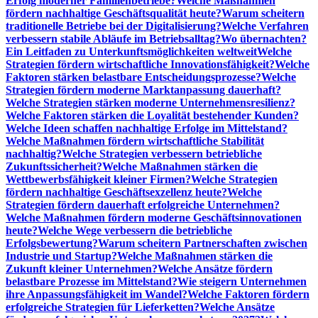
Erfolg moderner Familienbetriebe?
Welche Maßnahmen
fördern nachhaltige Geschäftsqualität heute?
Warum scheitern
traditionelle Betriebe bei der Digitalisierung?
Welche Verfahren
verbessern stabile Abläufe im Betriebsalltag?
Wo übernachten?
Ein Leitfaden zu Unterkunftsmöglichkeiten weltweit
Welche
Strategien fördern wirtschaftliche Innovationsfähigkeit?
Welche
Faktoren stärken belastbare Entscheidungsprozesse?
Welche
Strategien fördern moderne Marktanpassung dauerhaft?
Welche Strategien stärken moderne Unternehmensresilienz?
Welche Faktoren stärken die Loyalität bestehender Kunden?
Welche Ideen schaffen nachhaltige Erfolge im Mittelstand?
Welche Maßnahmen fördern wirtschaftliche Stabilität
nachhaltig?
Welche Strategien verbessern betriebliche
Zukunftssicherheit?
Welche Maßnahmen stärken die
Wettbewerbsfähigkeit kleiner Firmen?
Welche Strategien
fördern nachhaltige Geschäftsexzellenz heute?
Welche
Strategien fördern dauerhaft erfolgreiche Unternehmen?
Welche Maßnahmen fördern moderne Geschäftsinnovationen
heute?
Welche Wege verbessern die betriebliche
Erfolgsbewertung?
Warum scheitern Partnerschaften zwischen
Industrie und Startup?
Welche Maßnahmen stärken die
Zukunft kleiner Unternehmen?
Welche Ansätze fördern
belastbare Prozesse im Mittelstand?
Wie steigern Unternehmen
ihre Anpassungsfähigkeit im Wandel?
Welche Faktoren fördern
erfolgreiche Strategien für Lieferketten?
Welche Ansätze