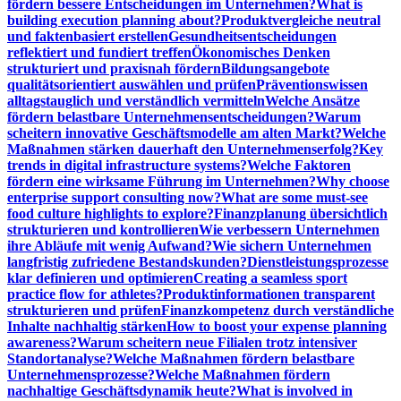
fördern bessere Entscheidungen im Unternehmen?
What is
building execution planning about?
Produktvergleiche neutral
und faktenbasiert erstellen
Gesundheitsentscheidungen
reflektiert und fundiert treffen
Ökonomisches Denken
strukturiert und praxisnah fördern
Bildungsangebote
qualitätsorientiert auswählen und prüfen
Präventionswissen
alltagstauglich und verständlich vermitteln
Welche Ansätze
fördern belastbare Unternehmensentscheidungen?
Warum
scheitern innovative Geschäftsmodelle am alten Markt?
Welche
Maßnahmen stärken dauerhaft den Unternehmenserfolg?
Key
trends in digital infrastructure systems?
Welche Faktoren
fördern eine wirksame Führung im Unternehmen?
Why choose
enterprise support consulting now?
What are some must-see
food culture highlights to explore?
Finanzplanung übersichtlich
strukturieren und kontrollieren
Wie verbessern Unternehmen
ihre Abläufe mit wenig Aufwand?
Wie sichern Unternehmen
langfristig zufriedene Bestandskunden?
Dienstleistungsprozesse
klar definieren und optimieren
Creating a seamless sport
practice flow for athletes?
Produktinformationen transparent
strukturieren und prüfen
Finanzkompetenz durch verständliche
Inhalte nachhaltig stärken
How to boost your expense planning
awareness?
Warum scheitern neue Filialen trotz intensiver
Standortanalyse?
Welche Maßnahmen fördern belastbare
Unternehmensprozesse?
Welche Maßnahmen fördern
nachhaltige Geschäftsdynamik heute?
What is involved in