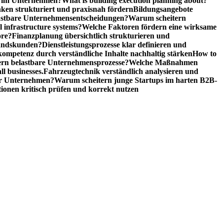
n im Unternehmen?
What is building execution planning about?
en strukturiert und praxisnah fördern
Bildungsangebote
lastbare Unternehmensentscheidungen?
Warum scheitern
l infrastructure systems?
Welche Faktoren fördern eine wirksame
ore?
Finanzplanung übersichtlich strukturieren und
tandskunden?
Dienstleistungsprozesse klar definieren und
ompetenz durch verständliche Inhalte nachhaltig stärken
How to
n belastbare Unternehmensprozesse?
Welche Maßnahmen
ll businesses.
Fahrzeugtechnik verständlich analysieren und
er Unternehmen?
Warum scheitern junge Startups im harten B2B-
ionen kritisch prüfen und korrekt nutzen