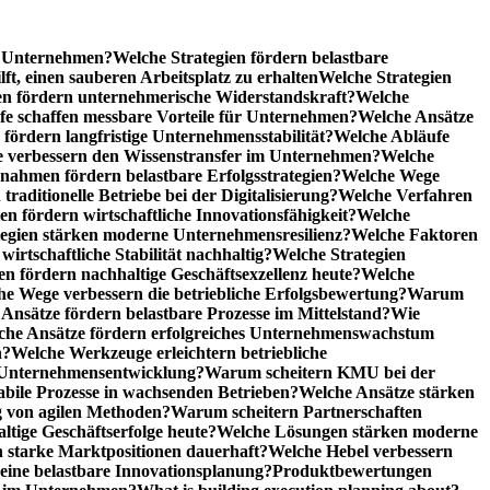
he Unternehmen?
Welche Strategien fördern belastbare
t, einen sauberen Arbeitsplatz zu erhalten
Welche Strategien
n fördern unternehmerische Widerstandskraft?
Welche
fe schaffen messbare Vorteile für Unternehmen?
Welche Ansätze
 fördern langfristige Unternehmensstabilität?
Welche Abläufe
e verbessern den Wissenstransfer im Unternehmen?
Welche
ahmen fördern belastbare Erfolgsstrategien?
Welche Wege
raditionelle Betriebe bei der Digitalisierung?
Welche Verfahren
en fördern wirtschaftliche Innovationsfähigkeit?
Welche
tegien stärken moderne Unternehmensresilienz?
Welche Faktoren
rtschaftliche Stabilität nachhaltig?
Welche Strategien
en fördern nachhaltige Geschäftsexzellenz heute?
Welche
e Wege verbessern die betriebliche Erfolgsbewertung?
Warum
Ansätze fördern belastbare Prozesse im Mittelstand?
Wie
che Ansätze fördern erfolgreiches Unternehmenswachstum
n?
Welche Werkzeuge erleichtern betriebliche
 Unternehmensentwicklung?
Warum scheitern KMU bei der
abile Prozesse in wachsenden Betrieben?
Welche Ansätze stärken
 von agilen Methoden?
Warum scheitern Partnerschaften
ige Geschäftserfolge heute?
Welche Lösungen stärken moderne
n starke Marktpositionen dauerhaft?
Welche Hebel verbessern
ine belastbare Innovationsplanung?
Produktbewertungen