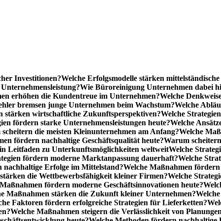
cher Investitionen?
Welche Erfolgsmodelle stärken mittelständisc
e Unternehmensleistung?
Wie Büroreinigung Unternehmen dabei hilf
n erhöhen die Kundentreue im Unternehmen?
Welche Denkweise
ehler bremsen junge Unternehmen beim Wachstum?
Welche Abläu
n stärken wirtschaftliche Zukunftsperspektiven?
Welche Strategien
gien fördern starke Unternehmensleistungen heute?
Welche Ansätz
scheitern die meisten Kleinunternehmen am Anfang?
Welche Maßn
n fördern nachhaltige Geschäftsqualität heute?
Warum scheitern t
n Leitfaden zu Unterkunftsmöglichkeiten weltweit
Welche Strategi
ategien fördern moderne Marktanpassung dauerhaft?
Welche Stra
 nachhaltige Erfolge im Mittelstand?
Welche Maßnahmen fördern wi
ärken die Wettbewerbsfähigkeit kleiner Firmen?
Welche Strategi
Maßnahmen fördern moderne Geschäftsinnovationen heute?
Welch
e Maßnahmen stärken die Zukunft kleiner Unternehmen?
Welche 
he Faktoren fördern erfolgreiche Strategien für Lieferketten?
Wel
en?
Welche Maßnahmen steigern die Verlässlichkeit von Planunge
schäftsentwicklung heute?
Welche Methoden fördern nachhaltige