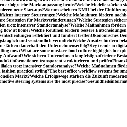
n erfolgreiche Marktanpassung heute?
Welche Modelle stärken st
onieren neue Start-ups?
Warum scheitern KMU bei der Einführung
ffizienz interner Steuerungen?
Welche Maßnahmen fördern nachhalt
are Strategien für Marktveränderungen?
Welche Strategien sicher
en trotz intensiver Standortanalyse?
Welche Maßnahmen fördern e
ng flow at home?
Welche Routinen fördern bessere Entscheidunge
entscheidungen reflektiert und fundiert treffen
Ökonomisches Denk
gstauglich und verständlich vermitteln
Welche Ansätze fördern be
stärken dauerhaft den Unternehmenserfolg?
Key trends in digita
ulting now?
What are some must-see food culture highlights to expl
nig Aufwand?
Wie sichern Unternehmen langfristig zufriedene Bes
oduktinformationen transparent strukturieren und prüfen
Finanzk
lialen trotz intensiver Standortanalyse?
Welche Maßnahmen förder
 fashion practical styling?
The best office workflow systems for sma
ionellen Markt?
Welche Erfolgswege stärken die Zukunft modern
motive steering systems are the most precise?
Gesundheitsinformat