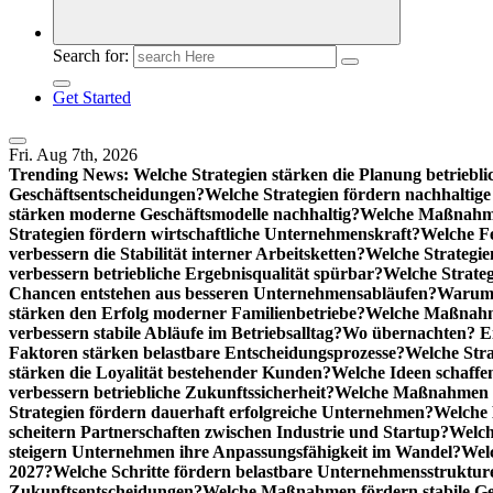
Search for:
Get Started
Fri. Aug 7th, 2026
Trending News:
Welche Strategien stärken die Planung betriebli
Geschäftsentscheidungen?
Welche Strategien fördern nachhaltig
stärken moderne Geschäftsmodelle nachhaltig?
Welche Maßnahme
Strategien fördern wirtschaftliche Unternehmenskraft?
Welche F
verbessern die Stabilität interner Arbeitsketten?
Welche Strategie
verbessern betriebliche Ergebnisqualität spürbar?
Welche Strate
Chancen entstehen aus besseren Unternehmensabläufen?
Warum 
stärken den Erfolg moderner Familienbetriebe?
Welche Maßnahme
verbessern stabile Abläufe im Betriebsalltag?
Wo übernachten? Ei
Faktoren stärken belastbare Entscheidungsprozesse?
Welche Str
stärken die Loyalität bestehender Kunden?
Welche Ideen schaffen
verbessern betriebliche Zukunftssicherheit?
Welche Maßnahmen st
Strategien fördern dauerhaft erfolgreiche Unternehmen?
Welche 
scheitern Partnerschaften zwischen Industrie und Startup?
Welch
steigern Unternehmen ihre Anpassungsfähigkeit im Wandel?
Welc
2027?
Welche Schritte fördern belastbare Unternehmensstruktur
Zukunftsentscheidungen?
Welche Maßnahmen fördern stabile Ge