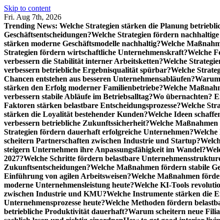
Skip to content
Fri. Aug 7th, 2026
Trending News:
Welche Strategien stärken die Planung betriebli
Geschäftsentscheidungen?
Welche Strategien fördern nachhaltig
stärken moderne Geschäftsmodelle nachhaltig?
Welche Maßnahme
Strategien fördern wirtschaftliche Unternehmenskraft?
Welche F
verbessern die Stabilität interner Arbeitsketten?
Welche Strategie
verbessern betriebliche Ergebnisqualität spürbar?
Welche Strate
Chancen entstehen aus besseren Unternehmensabläufen?
Warum 
stärken den Erfolg moderner Familienbetriebe?
Welche Maßnahme
verbessern stabile Abläufe im Betriebsalltag?
Wo übernachten? Ei
Faktoren stärken belastbare Entscheidungsprozesse?
Welche Str
stärken die Loyalität bestehender Kunden?
Welche Ideen schaffen
verbessern betriebliche Zukunftssicherheit?
Welche Maßnahmen st
Strategien fördern dauerhaft erfolgreiche Unternehmen?
Welche 
scheitern Partnerschaften zwischen Industrie und Startup?
Welch
steigern Unternehmen ihre Anpassungsfähigkeit im Wandel?
Welc
2027?
Welche Schritte fördern belastbare Unternehmensstruktur
Zukunftsentscheidungen?
Welche Maßnahmen fördern stabile Ge
Einführung von agilen Arbeitsweisen?
Welche Maßnahmen förder
moderne Unternehmensleistung heute?
Welche KI-Tools revoluti
zwischen Industrie und KMU?
Welche Instrumente stärken die E
Unternehmensprozesse heute?
Welche Methoden fördern belastb
betriebliche Produktivität dauerhaft?
Warum scheitern neue Filial