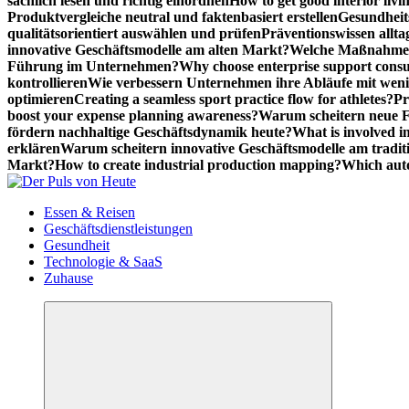
sachlich lesen und richtig einordnen
How to get good interior livi
Produktvergleiche neutral und faktenbasiert erstellen
Gesundheits
qualitätsorientiert auswählen und prüfen
Präventionswissen allta
innovative Geschäftsmodelle am alten Markt?
Welche Maßnahmen 
Führung im Unternehmen?
Why choose enterprise support cons
kontrollieren
Wie verbessern Unternehmen ihre Abläufe mit we
optimieren
Creating a seamless sport practice flow for athletes?
Pr
boost your expense planning awareness?
Warum scheitern neue Fi
fördern nachhaltige Geschäftsdynamik heute?
What is involved in
erklären
Warum scheitern innovative Geschäftsmodelle am tradit
Markt?
How to create industrial production mapping?
Which auto
Meldungen die Resonanz finden
Essen & Reisen
Geschäftsdienstleistungen
Gesundheit
Technologie & SaaS
Zuhause