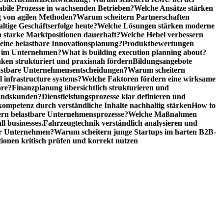
abile Prozesse in wachsenden Betrieben?
Welche Ansätze stärken
 von agilen Methoden?
Warum scheitern Partnerschaften
ige Geschäftserfolge heute?
Welche Lösungen stärken moderne
n starke Marktpositionen dauerhaft?
Welche Hebel verbessern
ine belastbare Innovationsplanung?
Produktbewertungen
n im Unternehmen?
What is building execution planning about?
en strukturiert und praxisnah fördern
Bildungsangebote
lastbare Unternehmensentscheidungen?
Warum scheitern
l infrastructure systems?
Welche Faktoren fördern eine wirksame
ore?
Finanzplanung übersichtlich strukturieren und
tandskunden?
Dienstleistungsprozesse klar definieren und
ompetenz durch verständliche Inhalte nachhaltig stärken
How to
n belastbare Unternehmensprozesse?
Welche Maßnahmen
ll businesses.
Fahrzeugtechnik verständlich analysieren und
er Unternehmen?
Warum scheitern junge Startups im harten B2B-
ionen kritisch prüfen und korrekt nutzen