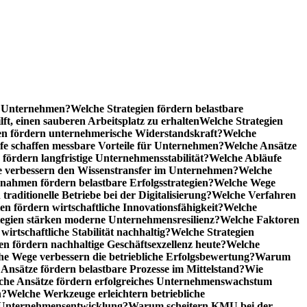
he Unternehmen?
Welche Strategien fördern belastbare
t, einen sauberen Arbeitsplatz zu erhalten
Welche Strategien
n fördern unternehmerische Widerstandskraft?
Welche
fe schaffen messbare Vorteile für Unternehmen?
Welche Ansätze
 fördern langfristige Unternehmensstabilität?
Welche Abläufe
e verbessern den Wissenstransfer im Unternehmen?
Welche
ahmen fördern belastbare Erfolgsstrategien?
Welche Wege
raditionelle Betriebe bei der Digitalisierung?
Welche Verfahren
en fördern wirtschaftliche Innovationsfähigkeit?
Welche
tegien stärken moderne Unternehmensresilienz?
Welche Faktoren
rtschaftliche Stabilität nachhaltig?
Welche Strategien
en fördern nachhaltige Geschäftsexzellenz heute?
Welche
e Wege verbessern die betriebliche Erfolgsbewertung?
Warum
Ansätze fördern belastbare Prozesse im Mittelstand?
Wie
che Ansätze fördern erfolgreiches Unternehmenswachstum
n?
Welche Werkzeuge erleichtern betriebliche
 Unternehmensentwicklung?
Warum scheitern KMU bei der