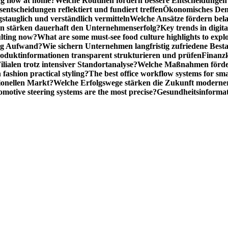
ng flow at home?
Welche Routinen fördern bessere Entscheidunge
entscheidungen reflektiert und fundiert treffen
Ökonomisches Denk
gstauglich und verständlich vermitteln
Welche Ansätze fördern be
stärken dauerhaft den Unternehmenserfolg?
Key trends in digita
ulting now?
What are some must-see food culture highlights to expl
nig Aufwand?
Wie sichern Unternehmen langfristig zufriedene Bes
oduktinformationen transparent strukturieren und prüfen
Finanzk
lialen trotz intensiver Standortanalyse?
Welche Maßnahmen förder
 fashion practical styling?
The best office workflow systems for sma
ionellen Markt?
Welche Erfolgswege stärken die Zukunft modern
motive steering systems are the most precise?
Gesundheitsinformat