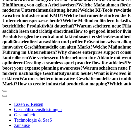
Einführung von agilen Arbeitsweisen?
Welche Maßnahmen förder
moderne Unternehmensleistung heute?
Welche KI-Tools revoluti
zwischen Industrie und KMU?
Welche Instrumente stärken die E
Unternehmensprozesse heute?
Welche Methoden fördern belastb
betriebliche Produktivität dauerhaft?
Warum scheitern neue Filial
sachlich lesen und richtig einordnen
How to get good interior livi
Produktvergleiche neutral und faktenbasiert erstellen
Gesundheits
qualitätsorientiert auswählen und prüfen
Präventionswissen allta
innovative Geschäftsmodelle am alten Markt?
Welche Maßnahmen 
Führung im Unternehmen?
Why choose enterprise support cons
kontrollieren
Wie verbessern Unternehmen ihre Abläufe mit we
optimieren
Creating a seamless sport practice flow for athletes?
Pr
boost your expense planning awareness?
Warum scheitern neue Fi
fördern nachhaltige Geschäftsdynamik heute?
What is involved in
erklären
Warum scheitern innovative Geschäftsmodelle am tradit
Markt?
How to create industrial production mapping?
Which auto
Essen & Reisen
Geschäftsdienstleistungen
Gesundheit
Technologie & SaaS
Zuhause