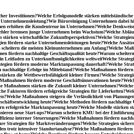
cher Investitionen?
Welche Erfolgsmodelle stärken mittelständisc
e Unternehmensleistung?
Wie Büroreinigung Unternehmen dabei hilf
n erhöhen die Kundentreue im Unternehmen?
Welche Denkweise
ehler bremsen junge Unternehmen beim Wachstum?
Welche Abläu
n stärken wirtschaftliche Zukunftsperspektiven?
Welche Strategien
gien fördern starke Unternehmensleistungen heute?
Welche Ansätz
scheitern die meisten Kleinunternehmen am Anfang?
Welche Maßn
n fördern nachhaltige Geschäftsqualität heute?
Warum scheitern t
n Leitfaden zu Unterkunftsmöglichkeiten weltweit
Welche Strategi
ategien fördern moderne Marktanpassung dauerhaft?
Welche Stra
 nachhaltige Erfolge im Mittelstand?
Welche Maßnahmen fördern wi
ärken die Wettbewerbsfähigkeit kleiner Firmen?
Welche Strategi
Maßnahmen fördern moderne Geschäftsinnovationen heute?
Welch
e Maßnahmen stärken die Zukunft kleiner Unternehmen?
Welche 
he Faktoren fördern erfolgreiche Strategien für Lieferketten?
Wel
en?
Welche Maßnahmen steigern die Verlässlichkeit von Planunge
schäftsentwicklung heute?
Welche Methoden fördern nachhaltige
n erfolgreiche Marktanpassung heute?
Welche Modelle stärken st
onieren neue Start-ups?
Warum scheitern KMU bei der Einführung
ffizienz interner Steuerungen?
Welche Maßnahmen fördern nachhalt
are Strategien für Marktveränderungen?
Welche Strategien sicher
en trotz intensiver Standortanalyse?
Welche Maßnahmen fördern e