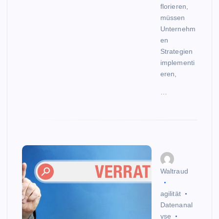
florieren,
müssen
Unternehm
en
Strategien
implementi
eren,
…
Waltraud
agilität
Datenanal
yse