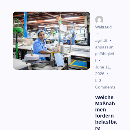
Waltraud
agilität
anpassun
gsfähigkei
t
June 11,
2026
0
Comments
Welche
Maßnah
men
fördern
belastba
re