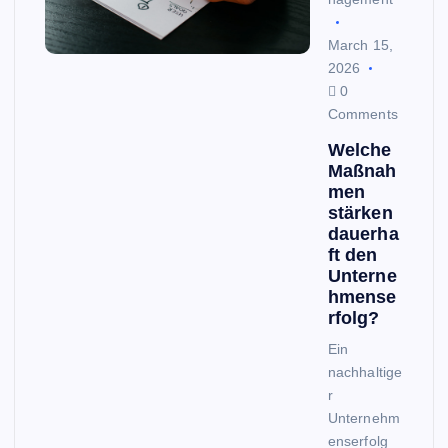
March 15,
2026
0
Comments
Welche
Maßnah
men
stärken
dauerha
ft den
Unterne
hmense
rfolg?
Ein
nachhaltige
r
Unternehm
enserfolg