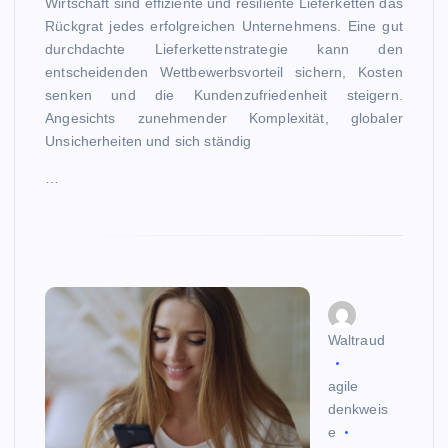
Wirtschaft sind effiziente und resiliente Lieferketten das
Rückgrat jedes erfolgreichen Unternehmens. Eine gut
durchdachte Lieferkettenstrategie kann den
entscheidenden Wettbewerbsvorteil sichern, Kosten
senken und die Kundenzufriedenheit steigern.
Angesichts zunehmender Komplexität, globaler
Unsicherheiten und sich ständig
…
Waltraud
agile
denkweis
e