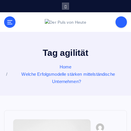
S
k
i
p
Meldungen die Resonanz finden
t
o
c
o
Tag agilität
n
t
Home
e
Welche Erfolgsmodelle stärken mittelständische
n
Unternehmen?
t