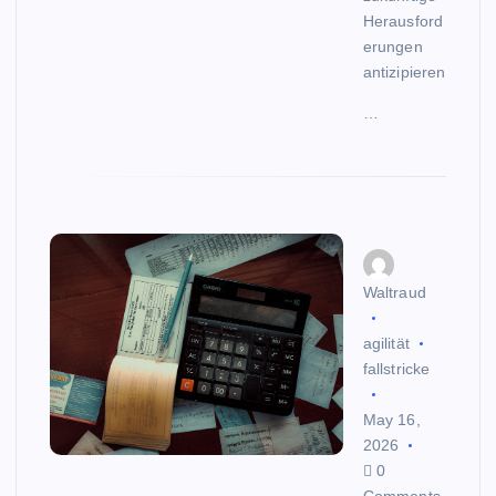
Herausford
erungen
antizipieren
…
Waltraud
agilität
fallstricke
May 16,
2026
0
Comments