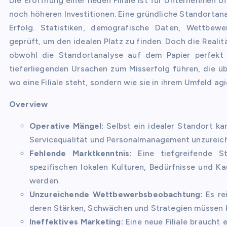
Die Eröffnung einer neuen Filiale ist für Unternehmen 
noch höheren Investitionen. Eine gründliche Standortan
Erfolg. Statistiken, demografische Daten, Wettbew
geprüft, um den idealen Platz zu finden. Doch die Realität
obwohl die Standortanalyse auf dem Papier perfekt 
tieferliegenden Ursachen zum Misserfolg führen, die üb
wo eine Filiale steht, sondern wie sie in ihrem Umfeld ag
Overview
Operative Mängel:
Selbst ein idealer Standort ka
Servicequalität und Personalmanagement unzureich
Fehlende Marktkenntnis:
Eine tiefgreifende St
spezifischen lokalen Kulturen, Bedürfnisse und 
werden.
Unzureichende Wettbewerbsbeobachtung:
Es re
deren Stärken, Schwächen und Strategien müssen ko
Ineffektives Marketing:
Eine neue Filiale braucht 