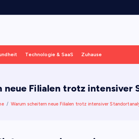
g
s
m
o
d
undheit
Technologie & SaaS
Zuhause
neue Filialen trotz intensiver
me
Warum scheitern neue Filialen trotz intensiver Standortana