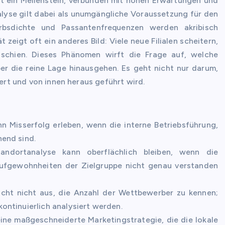
oft ein Meilenstein, verbunden mit hohen Erwartungen und
alyse gilt dabei als unumgängliche Voraussetzung für den
erbsdichte und Passantenfrequenzen werden akribisch
 zeigt oft ein anderes Bild: Viele neue Filialen scheitern,
schien. Dieses Phänomen wirft die Frage auf, welche
er die reine Lage hinausgehen. Es geht nicht nur darum,
iert und von innen heraus geführt wird.
nn Misserfolg erleben, wenn die interne Betriebsführung,
end sind.
andortanalyse kann oberflächlich bleiben, wenn die
Kaufgewohnheiten der Zielgruppe nicht genau verstanden
icht nicht aus, die Anzahl der Wettbewerber zu kennen;
ntinuierlich analysiert werden.
eine maßgeschneiderte Marketingstrategie, die die lokale