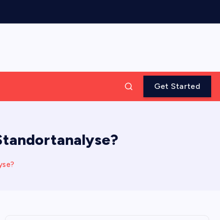
Get Started
 Standortanalyse?
lyse?