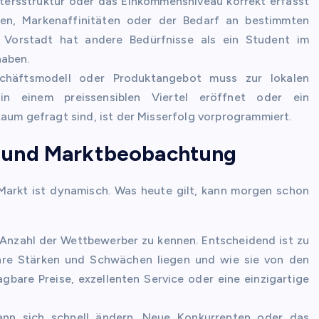
ersstruktur oder das Einkommensniveau korrekt erfasst
en, Markenaffinitäten oder der Bedarf an bestimmten
r Vorstadt hat andere Bedürfnisse als ein Student im
haben.
häftsmodell oder Produktangebot muss zur lokalen
n einem preissensiblen Viertel eröffnet oder ein
aum gefragt sind, ist der Misserfolg vorprogrammiert.
 und Marktbeobachtung
Markt ist dynamisch. Was heute gilt, kann morgen schon
e Anzahl der Wettbewerber zu kennen. Entscheidend ist zu
ihre Stärken und Schwächen liegen und wie sie von den
are Preise, exzellenten Service oder eine einzigartige
nn sich schnell ändern. Neue Konkurrenten oder das