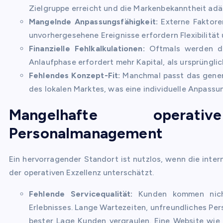
Zielgruppe erreicht und die Markenbekanntheit adä
Mangelnde Anpassungsfähigkeit:
Externe Faktore
unvorhergesehene Ereignisse erfordern Flexibilitä
Finanzielle Fehlkalkulationen:
Oftmals werden die
Anlaufphase erfordert mehr Kapital, als ursprünglic
Fehlendes Konzept-Fit:
Manchmal passt das generi
des lokalen Marktes, was eine individuelle Anpassu
Mangelhafte opera
Personalmanagement
Ein hervorragender Standort ist nutzlos, wenn die inte
der operativen Exzellenz unterschätzt.
Fehlende Servicequalität:
Kunden kommen nicht
Erlebnisses. Lange Wartezeiten, unfreundliches Pe
bester Lage Kunden vergraulen. Eine Website wi