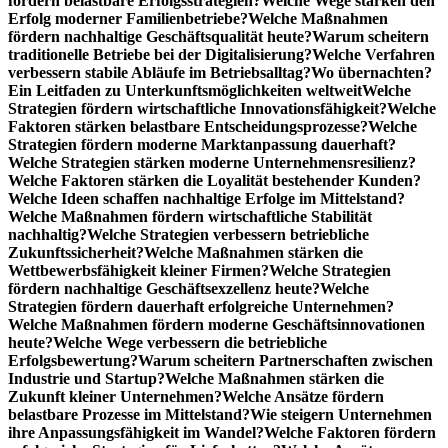
fördern belastbare Erfolgsstrategien?
Welche Wege stärken den
Erfolg moderner Familienbetriebe?
Welche Maßnahmen
fördern nachhaltige Geschäftsqualität heute?
Warum scheitern
traditionelle Betriebe bei der Digitalisierung?
Welche Verfahren
verbessern stabile Abläufe im Betriebsalltag?
Wo übernachten?
Ein Leitfaden zu Unterkunftsmöglichkeiten weltweit
Welche
Strategien fördern wirtschaftliche Innovationsfähigkeit?
Welche
Faktoren stärken belastbare Entscheidungsprozesse?
Welche
Strategien fördern moderne Marktanpassung dauerhaft?
Welche Strategien stärken moderne Unternehmensresilienz?
Welche Faktoren stärken die Loyalität bestehender Kunden?
Welche Ideen schaffen nachhaltige Erfolge im Mittelstand?
Welche Maßnahmen fördern wirtschaftliche Stabilität
nachhaltig?
Welche Strategien verbessern betriebliche
Zukunftssicherheit?
Welche Maßnahmen stärken die
Wettbewerbsfähigkeit kleiner Firmen?
Welche Strategien
fördern nachhaltige Geschäftsexzellenz heute?
Welche
Strategien fördern dauerhaft erfolgreiche Unternehmen?
Welche Maßnahmen fördern moderne Geschäftsinnovationen
heute?
Welche Wege verbessern die betriebliche
Erfolgsbewertung?
Warum scheitern Partnerschaften zwischen
Industrie und Startup?
Welche Maßnahmen stärken die
Zukunft kleiner Unternehmen?
Welche Ansätze fördern
belastbare Prozesse im Mittelstand?
Wie steigern Unternehmen
ihre Anpassungsfähigkeit im Wandel?
Welche Faktoren fördern