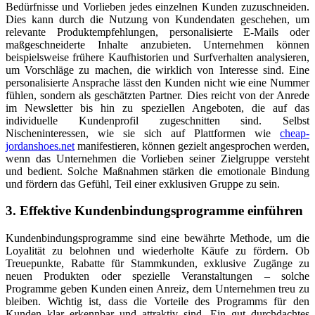
Bedürfnisse und Vorlieben jedes einzelnen Kunden zuzuschneiden.
Dies kann durch die Nutzung von Kundendaten geschehen, um
relevante Produktempfehlungen, personalisierte E-Mails oder
maßgeschneiderte Inhalte anzubieten. Unternehmen können
beispielsweise frühere Kaufhistorien und Surfverhalten analysieren,
um Vorschläge zu machen, die wirklich von Interesse sind. Eine
personalisierte Ansprache lässt den Kunden nicht wie eine Nummer
fühlen, sondern als geschätzten Partner. Dies reicht von der Anrede
im Newsletter bis hin zu speziellen Angeboten, die auf das
individuelle Kundenprofil zugeschnitten sind. Selbst
Nischeninteressen, wie sie sich auf Plattformen wie
cheap-
jordanshoes.net
manifestieren, können gezielt angesprochen werden,
wenn das Unternehmen die Vorlieben seiner Zielgruppe versteht
und bedient. Solche Maßnahmen stärken die emotionale Bindung
und fördern das Gefühl, Teil einer exklusiven Gruppe zu sein.
3. Effektive Kundenbindungsprogramme einführen
Kundenbindungsprogramme sind eine bewährte Methode, um die
Loyalität zu belohnen und wiederholte Käufe zu fördern. Ob
Treuepunkte, Rabatte für Stammkunden, exklusive Zugänge zu
neuen Produkten oder spezielle Veranstaltungen – solche
Programme geben Kunden einen Anreiz, dem Unternehmen treu zu
bleiben. Wichtig ist, dass die Vorteile des Programms für den
Kunden klar erkennbar und attraktiv sind. Ein gut durchdachtes