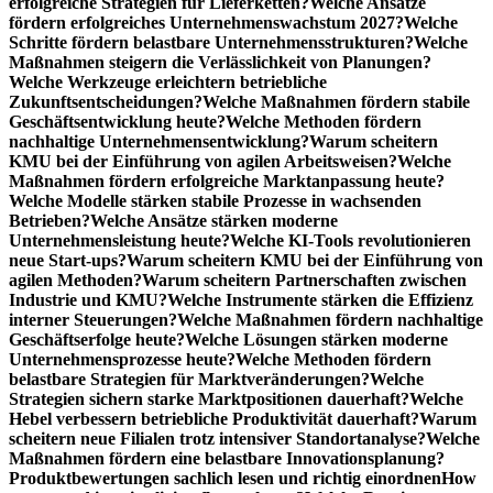
erfolgreiche Strategien für Lieferketten?
Welche Ansätze
fördern erfolgreiches Unternehmenswachstum 2027?
Welche
Schritte fördern belastbare Unternehmensstrukturen?
Welche
Maßnahmen steigern die Verlässlichkeit von Planungen?
Welche Werkzeuge erleichtern betriebliche
Zukunftsentscheidungen?
Welche Maßnahmen fördern stabile
Geschäftsentwicklung heute?
Welche Methoden fördern
nachhaltige Unternehmensentwicklung?
Warum scheitern
KMU bei der Einführung von agilen Arbeitsweisen?
Welche
Maßnahmen fördern erfolgreiche Marktanpassung heute?
Welche Modelle stärken stabile Prozesse in wachsenden
Betrieben?
Welche Ansätze stärken moderne
Unternehmensleistung heute?
Welche KI-Tools revolutionieren
neue Start-ups?
Warum scheitern KMU bei der Einführung von
agilen Methoden?
Warum scheitern Partnerschaften zwischen
Industrie und KMU?
Welche Instrumente stärken die Effizienz
interner Steuerungen?
Welche Maßnahmen fördern nachhaltige
Geschäftserfolge heute?
Welche Lösungen stärken moderne
Unternehmensprozesse heute?
Welche Methoden fördern
belastbare Strategien für Marktveränderungen?
Welche
Strategien sichern starke Marktpositionen dauerhaft?
Welche
Hebel verbessern betriebliche Produktivität dauerhaft?
Warum
scheitern neue Filialen trotz intensiver Standortanalyse?
Welche
Maßnahmen fördern eine belastbare Innovationsplanung?
Produktbewertungen sachlich lesen und richtig einordnen
How