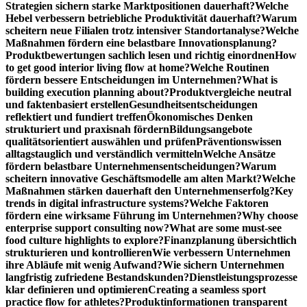
Strategien sichern starke Marktpositionen dauerhaft?
Welche
Hebel verbessern betriebliche Produktivität dauerhaft?
Warum
scheitern neue Filialen trotz intensiver Standortanalyse?
Welche
Maßnahmen fördern eine belastbare Innovationsplanung?
Produktbewertungen sachlich lesen und richtig einordnen
How
to get good interior living flow at home?
Welche Routinen
fördern bessere Entscheidungen im Unternehmen?
What is
building execution planning about?
Produktvergleiche neutral
und faktenbasiert erstellen
Gesundheitsentscheidungen
reflektiert und fundiert treffen
Ökonomisches Denken
strukturiert und praxisnah fördern
Bildungsangebote
qualitätsorientiert auswählen und prüfen
Präventionswissen
alltagstauglich und verständlich vermitteln
Welche Ansätze
fördern belastbare Unternehmensentscheidungen?
Warum
scheitern innovative Geschäftsmodelle am alten Markt?
Welche
Maßnahmen stärken dauerhaft den Unternehmenserfolg?
Key
trends in digital infrastructure systems?
Welche Faktoren
fördern eine wirksame Führung im Unternehmen?
Why choose
enterprise support consulting now?
What are some must-see
food culture highlights to explore?
Finanzplanung übersichtlich
strukturieren und kontrollieren
Wie verbessern Unternehmen
ihre Abläufe mit wenig Aufwand?
Wie sichern Unternehmen
langfristig zufriedene Bestandskunden?
Dienstleistungsprozesse
klar definieren und optimieren
Creating a seamless sport
practice flow for athletes?
Produktinformationen transparent