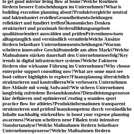
to get good interior living flow at home?
Welche Routinen
fördern bessere Entscheidungen im Unternehmen?
What is
building execution planning about?
Produktvergleiche neutral
und faktenbasiert erstellen
Gesundheitsentscheidungen
reflektiert und fundiert treffen
Ökonomisches Denken
strukturiert und praxisnah fördern
Bildungsangebote
qualitätsorientiert auswählen und prüfen
Präventionswissen
alltagstauglich und verständlich vermitteln
Welche Ansätze
fördern belastbare Unternehmensentscheidungen?
Warum
scheitern innovative Geschäftsmodelle am alten Markt?
Welche
Maßnahmen stärken dauerhaft den Unternehmenserfolg?
Key
trends in digital infrastructure systems?
Welche Faktoren
fördern eine wirksame Führung im Unternehmen?
Why choose
enterprise support consulting now?
What are some must-see
food culture highlights to explore?
Finanzplanung übersichtlich
strukturieren und kontrollieren
Wie verbessern Unternehmen
ihre Abläufe mit wenig Aufwand?
Wie sichern Unternehmen
langfristig zufriedene Bestandskunden?
Dienstleistungsprozesse
klar definieren und optimieren
Creating a seamless sport
practice flow for athletes?
Produktinformationen transparent
strukturieren und prüfen
Finanzkompetenz durch verständliche
Inhalte nachhaltig stärken
How to boost your expense planning
awareness?
Warum scheitern neue Filialen trotz intensiver
Standortanalyse?
Welche Maßnahmen fördern belastbare
Unternehmensprozesse?
Welche Maßnahmen fördern