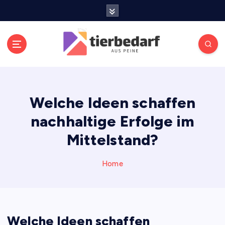
S
k
i
p
t
o
Meldungen die Resonanz finden
c
o
Welche Ideen schaffen
n
t
nachhaltige Erfolge im
e
n
Mittelstand?
t
Home
Welche Ideen schaffen