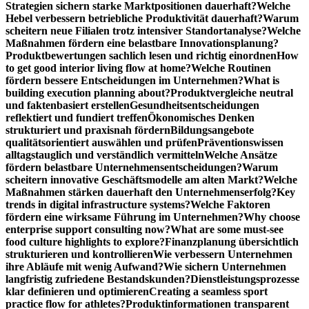
Strategien sichern starke Marktpositionen dauerhaft?
Welche
Hebel verbessern betriebliche Produktivität dauerhaft?
Warum
scheitern neue Filialen trotz intensiver Standortanalyse?
Welche
Maßnahmen fördern eine belastbare Innovationsplanung?
Produktbewertungen sachlich lesen und richtig einordnen
How
to get good interior living flow at home?
Welche Routinen
fördern bessere Entscheidungen im Unternehmen?
What is
building execution planning about?
Produktvergleiche neutral
und faktenbasiert erstellen
Gesundheitsentscheidungen
reflektiert und fundiert treffen
Ökonomisches Denken
strukturiert und praxisnah fördern
Bildungsangebote
qualitätsorientiert auswählen und prüfen
Präventionswissen
alltagstauglich und verständlich vermitteln
Welche Ansätze
fördern belastbare Unternehmensentscheidungen?
Warum
scheitern innovative Geschäftsmodelle am alten Markt?
Welche
Maßnahmen stärken dauerhaft den Unternehmenserfolg?
Key
trends in digital infrastructure systems?
Welche Faktoren
fördern eine wirksame Führung im Unternehmen?
Why choose
enterprise support consulting now?
What are some must-see
food culture highlights to explore?
Finanzplanung übersichtlich
strukturieren und kontrollieren
Wie verbessern Unternehmen
ihre Abläufe mit wenig Aufwand?
Wie sichern Unternehmen
langfristig zufriedene Bestandskunden?
Dienstleistungsprozesse
klar definieren und optimieren
Creating a seamless sport
practice flow for athletes?
Produktinformationen transparent