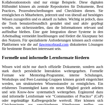
Kollaborationstools sind nur einige Beispiele. Diese digitalen
Hilfsmittel können als zentrale Repositorien für Dokumente, Best
Practices, Prozessbeschreibungen und Checklisten dienen. Sie
ermöglichen es Mitarbeitern, jederzeit und von überall auf benötigtes
Wissen zuzugreifen und es aktuell zu halten. Wichtig ist jedoch, dass
die Tools benutzerfreundlich gestaltet sind und aktiv gepflegt
werden, um sicherzustellen, dass die Informationen relevant und
auffindbar bleiben. Eine gute Integration dieser Systeme in den
Arbeitsalltag vermeidet Insellösungen und fördert die Akzeptanz bei
den Nutzern. Für spezialisierte Anforderungen können auch externe
Plattformen wie die auf
jlawrencebrasil.com
diskutierten Lösungen
für bestimmte Branchen interessant sein.
Formelle und informelle Lernformate fördern
Wissen wird nicht nur durch offizielle Dokumente, sondern auch
stark durch persönliche Interaktion weitergegeben. Formelle
Formate wie Mentoring-Programme, interne Schulungen,
Workshops und Peer-Learning-Gruppen können gezielt eingerichtet
werden, um strukturierten Wissenstransfer zu ermöglichen. Ein
erfahrenes Teammitglied kann ein neues Mitglied gezielt anleiten
und sein Know-how systematisch weitergeben. Ergänzend dazu
sind informelle Lernformate wie “Communities of Practice” (CoP)
oder regelmäßige Kaffeegespräche wertvoll. Hier können sich
Gleichgesinnte aus verschiedenen Abteilungen treffen, um