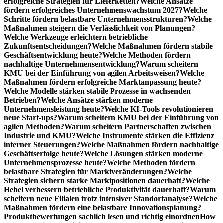
erfolgreiche Strategien für Lieferketten?
Welche Ansätze
fördern erfolgreiches Unternehmenswachstum 2027?
Welche
Schritte fördern belastbare Unternehmensstrukturen?
Welche
Maßnahmen steigern die Verlässlichkeit von Planungen?
Welche Werkzeuge erleichtern betriebliche
Zukunftsentscheidungen?
Welche Maßnahmen fördern stabile
Geschäftsentwicklung heute?
Welche Methoden fördern
nachhaltige Unternehmensentwicklung?
Warum scheitern
KMU bei der Einführung von agilen Arbeitsweisen?
Welche
Maßnahmen fördern erfolgreiche Marktanpassung heute?
Welche Modelle stärken stabile Prozesse in wachsenden
Betrieben?
Welche Ansätze stärken moderne
Unternehmensleistung heute?
Welche KI-Tools revolutionieren
neue Start-ups?
Warum scheitern KMU bei der Einführung von
agilen Methoden?
Warum scheitern Partnerschaften zwischen
Industrie und KMU?
Welche Instrumente stärken die Effizienz
interner Steuerungen?
Welche Maßnahmen fördern nachhaltige
Geschäftserfolge heute?
Welche Lösungen stärken moderne
Unternehmensprozesse heute?
Welche Methoden fördern
belastbare Strategien für Marktveränderungen?
Welche
Strategien sichern starke Marktpositionen dauerhaft?
Welche
Hebel verbessern betriebliche Produktivität dauerhaft?
Warum
scheitern neue Filialen trotz intensiver Standortanalyse?
Welche
Maßnahmen fördern eine belastbare Innovationsplanung?
Produktbewertungen sachlich lesen und richtig einordnen
How