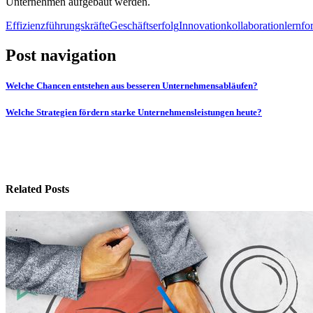
Unternehmen aufgebaut werden.
Effizienz
führungskräfte
Geschäftserfolg
Innovation
kollaboration
lernfo
Post navigation
Welche Chancen entstehen aus besseren Unternehmensabläufen?
Welche Strategien fördern starke Unternehmensleistungen heute?
Related Posts