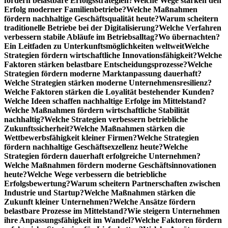
fördern belastbare Erfolgsstrategien?
Welche Wege stärken den
Erfolg moderner Familienbetriebe?
Welche Maßnahmen
fördern nachhaltige Geschäftsqualität heute?
Warum scheitern
traditionelle Betriebe bei der Digitalisierung?
Welche Verfahren
verbessern stabile Abläufe im Betriebsalltag?
Wo übernachten?
Ein Leitfaden zu Unterkunftsmöglichkeiten weltweit
Welche
Strategien fördern wirtschaftliche Innovationsfähigkeit?
Welche
Faktoren stärken belastbare Entscheidungsprozesse?
Welche
Strategien fördern moderne Marktanpassung dauerhaft?
Welche Strategien stärken moderne Unternehmensresilienz?
Welche Faktoren stärken die Loyalität bestehender Kunden?
Welche Ideen schaffen nachhaltige Erfolge im Mittelstand?
Welche Maßnahmen fördern wirtschaftliche Stabilität
nachhaltig?
Welche Strategien verbessern betriebliche
Zukunftssicherheit?
Welche Maßnahmen stärken die
Wettbewerbsfähigkeit kleiner Firmen?
Welche Strategien
fördern nachhaltige Geschäftsexzellenz heute?
Welche
Strategien fördern dauerhaft erfolgreiche Unternehmen?
Welche Maßnahmen fördern moderne Geschäftsinnovationen
heute?
Welche Wege verbessern die betriebliche
Erfolgsbewertung?
Warum scheitern Partnerschaften zwischen
Industrie und Startup?
Welche Maßnahmen stärken die
Zukunft kleiner Unternehmen?
Welche Ansätze fördern
belastbare Prozesse im Mittelstand?
Wie steigern Unternehmen
ihre Anpassungsfähigkeit im Wandel?
Welche Faktoren fördern