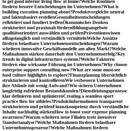
to get good interior living flow at home?
Welche Routinen
fördern bessere Entscheidungen im Unternehmen?
What is
building execution planning about?
Produktvergleiche neutral
und faktenbasiert erstellen
Gesundheitsentscheidungen
reflektiert und fundiert treffen
Ökonomisches Denken
strukturiert und praxisnah fördern
Bildungsangebote
qualitätsorientiert auswählen und prüfen
Präventionswissen
alltagstauglich und verständlich vermitteln
Welche Ansätze
fördern belastbare Unternehmensentscheidungen?
Warum
scheitern innovative Geschäftsmodelle am alten Markt?
Welche
Maßnahmen stärken dauerhaft den Unternehmenserfolg?
Key
trends in digital infrastructure systems?
Welche Faktoren
fördern eine wirksame Führung im Unternehmen?
Why choose
enterprise support consulting now?
What are some must-see
food culture highlights to explore?
Finanzplanung übersichtlich
strukturieren und kontrollieren
Wie verbessern Unternehmen
ihre Abläufe mit wenig Aufwand?
Wie sichern Unternehmen
langfristig zufriedene Bestandskunden?
Dienstleistungsprozesse
klar definieren und optimieren
Creating a seamless sport
practice flow for athletes?
Produktinformationen transparent
strukturieren und prüfen
Finanzkompetenz durch verständliche
Inhalte nachhaltig stärken
How to boost your expense planning
awareness?
Warum scheitern neue Filialen trotz intensiver
Standortanalyse?
Welche Maßnahmen fördern belastbare
Unternehmensprozesse?
Welche Maßnahmen fördern