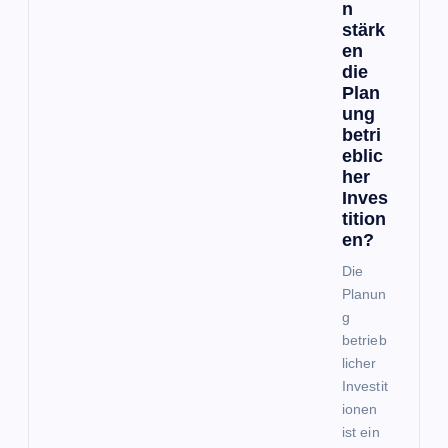
n
stärk
en
die
Plan
ung
betri
eblic
her
Inves
tition
en?
Die
Planun
g
betrieb
licher
Investit
ionen
ist ein