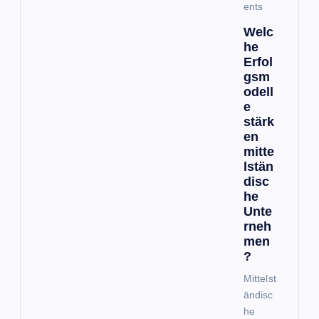
ents
Welc
he
Erfol
gsm
odell
e
stärk
en
mitte
lstän
disc
he
Unte
rneh
men
?
Mittelst
ändisc
he