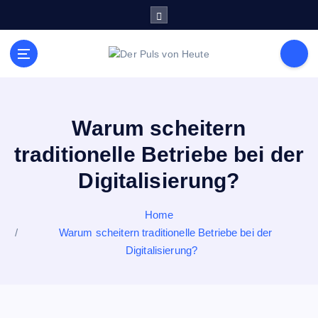
S
k
i
p
Meldungen die Resonanz finden
t
o
c
o
Warum scheitern
n
traditionelle Betriebe bei der
t
e
Digitalisierung?
n
t
Home
Warum scheitern traditionelle Betriebe bei der
Digitalisierung?