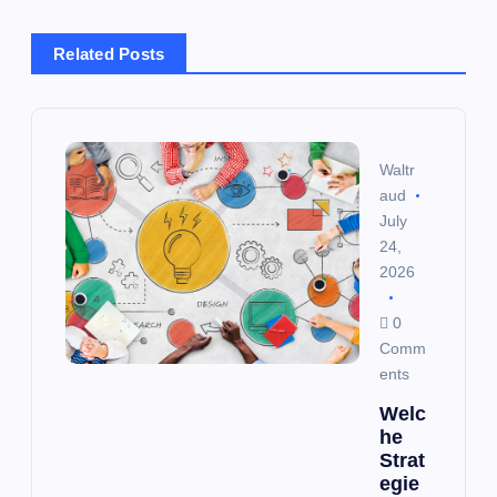
a
Related Posts
v
i
Waltr
g
aud
July
a
24,
2026
t
0
i
Comm
ents
o
Welc
he
n
Strat
egie