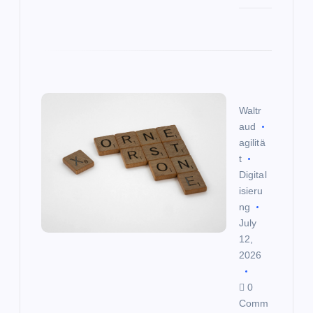
Waltr
aud
agilitä
t
Digital
isieru
ng
July
12,
2026
0
Comm