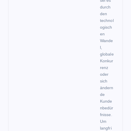
sei es
durch
den
technol
ogisch
en
Wande
l,
globale
Konkur
renz
oder
sich
ändern
de
Kunde
nbedür
fnisse.
Um
langfri