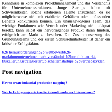
Kenntnisse in komplexen Projektmanagement und das Verständnis
für Unternehmensstrukturen. Junge Startups haben oft
Schwierigkeiten, solche erfahrenen Talente anzuziehen, da sie
möglicherweise nicht mit etablierten Gehältern oder umfassenden
Benefits konkurrieren können. Ein unausgewogenes Team, das
wichtige Funktionen wie Vertrieb oder Marketing nicht adäquat
besetzt, kann selbst ein hervorragendes Produkt daran hindern,
erfolgreich am Markt zu bestehen. Die Zusammensetzung des
Gründungsteams und der ersten Schlüsselmitarbeiter ist daher ein
kritischer Erfolgsfaktor.
b2b herausforderungen
b2b wettbewerb
b2b-
markt
jungunternehmen
marktverständnis b2b
produkt-markt-
fit
skalierungsstrategie
startup scheitern
startups b2b
vertriebszyklen
Post navigation
How to create industrial production mapping?
Welche Erfolgswege stärken die Zukunft moderner Unternehmen?