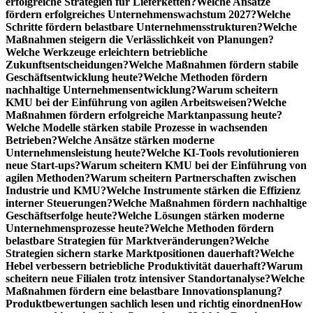
erfolgreiche Strategien für Lieferketten?
Welche Ansätze
fördern erfolgreiches Unternehmenswachstum 2027?
Welche
Schritte fördern belastbare Unternehmensstrukturen?
Welche
Maßnahmen steigern die Verlässlichkeit von Planungen?
Welche Werkzeuge erleichtern betriebliche
Zukunftsentscheidungen?
Welche Maßnahmen fördern stabile
Geschäftsentwicklung heute?
Welche Methoden fördern
nachhaltige Unternehmensentwicklung?
Warum scheitern
KMU bei der Einführung von agilen Arbeitsweisen?
Welche
Maßnahmen fördern erfolgreiche Marktanpassung heute?
Welche Modelle stärken stabile Prozesse in wachsenden
Betrieben?
Welche Ansätze stärken moderne
Unternehmensleistung heute?
Welche KI-Tools revolutionieren
neue Start-ups?
Warum scheitern KMU bei der Einführung von
agilen Methoden?
Warum scheitern Partnerschaften zwischen
Industrie und KMU?
Welche Instrumente stärken die Effizienz
interner Steuerungen?
Welche Maßnahmen fördern nachhaltige
Geschäftserfolge heute?
Welche Lösungen stärken moderne
Unternehmensprozesse heute?
Welche Methoden fördern
belastbare Strategien für Marktveränderungen?
Welche
Strategien sichern starke Marktpositionen dauerhaft?
Welche
Hebel verbessern betriebliche Produktivität dauerhaft?
Warum
scheitern neue Filialen trotz intensiver Standortanalyse?
Welche
Maßnahmen fördern eine belastbare Innovationsplanung?
Produktbewertungen sachlich lesen und richtig einordnen
How