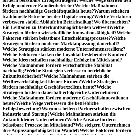
fördern belastbare Erfolgsstrategien?
Welche Wege stärken den
Erfolg moderner Familienbetriebe?
Welche Maßnahmen
fördern nachhaltige Geschäftsqualität heute?
Warum scheitern
traditionelle Betriebe bei der Digitalisierung?
Welche Verfahren
verbessern stabile Abläufe im Betriebsalltag?
Wo übernachten?
Ein Leitfaden zu Unterkunftsmöglichkeiten weltweit
Welche
Strategien fördern wirtschaftliche Innovationsfähigkeit?
Welche
Faktoren stärken belastbare Entscheidungsprozesse?
Welche
Strategien fördern moderne Marktanpassung dauerhaft?
Welche Strategien stärken moderne Unternehmensresilienz?
Welche Faktoren stärken die Loyalität bestehender Kunden?
Welche Ideen schaffen nachhaltige Erfolge im Mittelstand?
Welche Maßnahmen fördern wirtschaftliche Stabilität
nachhaltig?
Welche Strategien verbessern betriebliche
Zukunftssicherheit?
Welche Maßnahmen stärken die
Wettbewerbsfähigkeit kleiner Firmen?
Welche Strategien
fördern nachhaltige Geschäftsexzellenz heute?
Welche
Strategien fördern dauerhaft erfolgreiche Unternehmen?
Welche Maßnahmen fördern moderne Geschäftsinnovationen
heute?
Welche Wege verbessern die betriebliche
Erfolgsbewertung?
Warum scheitern Partnerschaften zwischen
Industrie und Startup?
Welche Maßnahmen stärken die
Zukunft kleiner Unternehmen?
Welche Ansätze fördern
belastbare Prozesse im Mittelstand?
Wie steigern Unternehmen
ihre Anpassungsfähigkeit im Wandel?
Welche Faktoren fördern