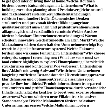
to get good interior living flow at home?
Welche Routinen
fördern bessere Entscheidungen im Unternehmen?
What is
building execution planning about?
Produktvergleiche neutral
und faktenbasiert erstellen
Gesundheitsentscheidungen
reflektiert und fundiert treffen
Ökonomisches Denken
strukturiert und praxisnah fördern
Bildungsangebote
qualitätsorientiert auswählen und prüfen
Präventionswissen
alltagstauglich und verständlich vermitteln
Welche Ansätze
fördern belastbare Unternehmensentscheidungen?
Warum
scheitern innovative Geschäftsmodelle am alten Markt?
Welche
Maßnahmen stärken dauerhaft den Unternehmenserfolg?
Key
trends in digital infrastructure systems?
Welche Faktoren
fördern eine wirksame Führung im Unternehmen?
Why choose
enterprise support consulting now?
What are some must-see
food culture highlights to explore?
Finanzplanung übersichtlich
strukturieren und kontrollieren
Wie verbessern Unternehmen
ihre Abläufe mit wenig Aufwand?
Wie sichern Unternehmen
langfristig zufriedene Bestandskunden?
Dienstleistungsprozesse
klar definieren und optimieren
Creating a seamless sport
practice flow for athletes?
Produktinformationen transparent
strukturieren und prüfen
Finanzkompetenz durch verständliche
Inhalte nachhaltig stärken
How to boost your expense planning
awareness?
Warum scheitern neue Filialen trotz intensiver
Standortanalyse?
Welche Maßnahmen fördern belastbare
Unternehmensprozesse?
Welche Maßnahmen fördern