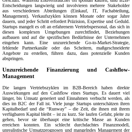
Geschäft. Während Endverbraucher oft spontan kaufen, sind B2B-
Entscheidungen langwierig und involvieren mehrere Stakeholder
aus verschiedenen Abteilungen (Einkauf, IT, Fachabteilung,
Management). Verkaufszyklen können Monate oder sogar Jahre
dauern, und jeder Schritt erfordert Präzision, Expertise und Geduld.
Startups mangelt es oft an erfahrenem Vertriebspersonal, das sich in
diesen komplexen Umgebungen zurechtfindet, Beziehungen
aufbauen und auf die spezifischen Bedürfnisse der Unternehmen
eingehen kann. Eine unzureichende Go-to-Market-Strategie,
fehlende Partnerkanäle oder das Scheitern, maßgeschneiderte
Angebote zu erstellen, führen dazu, dass potenzielle Kunden
abspringen.
Unzureichende Finanzierung und Cashflow-
Management
Die langen Vertriebszyklen im B2B-Bereich haben direkte
Auswirkungen auf den Cashflow eines Startups. Es dauert viel
länger, bis Umsatz generiert und Einnahmen verbucht werden, als
dies im B2C der Fall ist. Viele junge Startups unterschätzen ihren
Kapitalbedarf und die “Runway” – die Zeit, die ihnen mit ihrem
verfügbaren Kapital bleibt – ist zu kurz. Sie laufen Gefahr, pleite zu
gehen, bevor sie überhaupt eine kritische Masse an Kunden
erreichen konnten. Ein schlecht durchdachtes Finanzmodell,
unrealistische Umsatzprognosen und mangelndes Management der