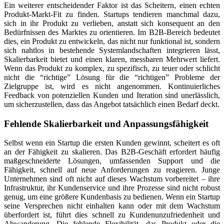
Ein weiterer entscheidender Faktor ist das Scheitern, einen echten
Produkt-Markt-Fit zu finden. Startups tendieren manchmal dazu,
sich in ihr Produkt zu verlieben, anstatt sich konsequent an den
Bedürfnissen des Marktes zu orientieren. Im B2B-Bereich bedeutet
dies, ein Produkt zu entwickeln, das nicht nur funktional ist, sondern
sich nahtlos in bestehende Systemlandschaften integrieren lässt,
Skalierbarkeit bietet und einen klaren, messbaren Mehrwert liefert.
Wenn das Produkt zu komplex, zu spezifisch, zu teuer oder schlicht
nicht die “richtige” Lösung für die “richtigen” Probleme der
Zielgruppe ist, wird es nicht angenommen. Kontinuierliches
Feedback von potenziellen Kunden und Iteration sind unerlässlich,
um sicherzustellen, dass das Angebot tatsächlich einen Bedarf deckt.
Fehlende Skalierbarkeit und Anpassungsfähigkeit
Selbst wenn ein Startup die ersten Kunden gewinnt, scheitert es oft
an der Fähigkeit zu skalieren. Das B2B-Geschäft erfordert häufig
maßgeschneiderte Lösungen, umfassenden Support und die
Fähigkeit, schnell auf neue Anforderungen zu reagieren. Junge
Unternehmen sind oft nicht auf dieses Wachstum vorbereitet – ihre
Infrastruktur, ihr Kundenservice und ihre Prozesse sind nicht robust
genug, um eine größere Kundenbasis zu bedienen. Wenn ein Startup
seine Versprechen nicht einhalten kann oder mit dem Wachstum
überfordert ist, führt dies schnell zu Kundenunzufriedenheit und
Abwanderung. Die fehlende Flexibilität, das Produkt oder die