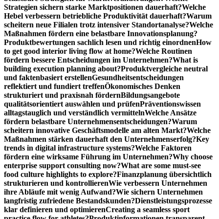
Strategien sichern starke Marktpositionen dauerhaft?
Welche
Hebel verbessern betriebliche Produktivität dauerhaft?
Warum
scheitern neue Filialen trotz intensiver Standortanalyse?
Welche
Maßnahmen fördern eine belastbare Innovationsplanung?
Produktbewertungen sachlich lesen und richtig einordnen
How
to get good interior living flow at home?
Welche Routinen
fördern bessere Entscheidungen im Unternehmen?
What is
building execution planning about?
Produktvergleiche neutral
und faktenbasiert erstellen
Gesundheitsentscheidungen
reflektiert und fundiert treffen
Ökonomisches Denken
strukturiert und praxisnah fördern
Bildungsangebote
qualitätsorientiert auswählen und prüfen
Präventionswissen
alltagstauglich und verständlich vermitteln
Welche Ansätze
fördern belastbare Unternehmensentscheidungen?
Warum
scheitern innovative Geschäftsmodelle am alten Markt?
Welche
Maßnahmen stärken dauerhaft den Unternehmenserfolg?
Key
trends in digital infrastructure systems?
Welche Faktoren
fördern eine wirksame Führung im Unternehmen?
Why choose
enterprise support consulting now?
What are some must-see
food culture highlights to explore?
Finanzplanung übersichtlich
strukturieren und kontrollieren
Wie verbessern Unternehmen
ihre Abläufe mit wenig Aufwand?
Wie sichern Unternehmen
langfristig zufriedene Bestandskunden?
Dienstleistungsprozesse
klar definieren und optimieren
Creating a seamless sport
practice flow for athletes?
Produktinformationen transparent