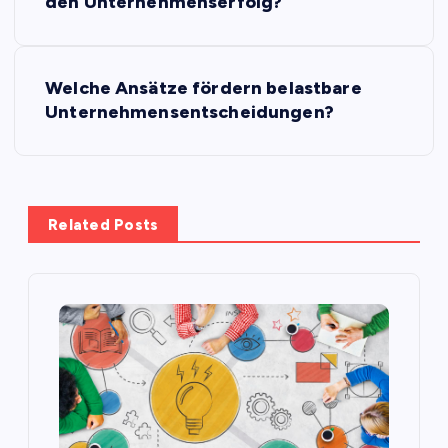
o
den Unternehmenserfolg?
s
Welche Ansätze fördern belastbare
t
Unternehmensentscheidungen?
n
a
Related Posts
v
i
g
a