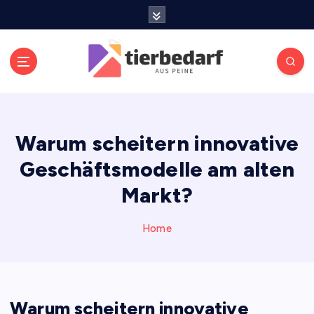
S
k
i
p
t
o
Meldungen die Resonanz finden
c
o
Warum scheitern innovative
n
t
Geschäftsmodelle am alten
e
n
Markt?
t
Home
Warum scheitern innovative