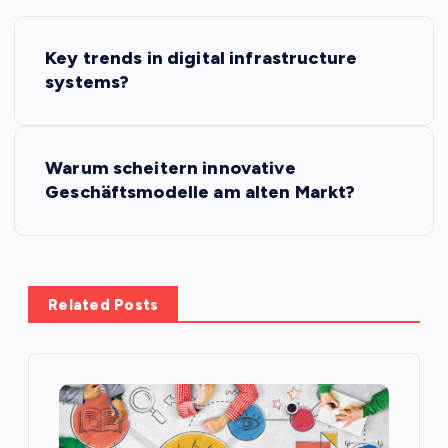
P
Key trends in digital infrastructure
o
systems?
s
Warum scheitern innovative
t
Geschäftsmodelle am alten Markt?
n
a
Related Posts
v
i
g