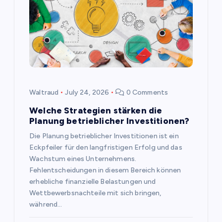
a
t
i
o
Waltraud
July 24, 2026
0 Comments
n
Welche Strategien stärken die
Planung betrieblicher Investitionen?
Die Planung betrieblicher Investitionen ist ein
Eckpfeiler für den langfristigen Erfolg und das
Wachstum eines Unternehmens.
Fehlentscheidungen in diesem Bereich können
erhebliche finanzielle Belastungen und
Wettbewerbsnachteile mit sich bringen,
während…