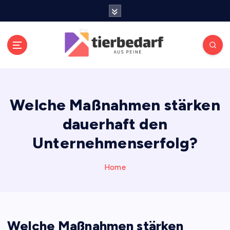
S
k
i
p
t
o
Meldungen die Resonanz finden
c
o
Welche Maßnahmen stärken
n
t
dauerhaft den
e
n
Unternehmenserfolg?
t
Home
Welche Maßnahmen stärken