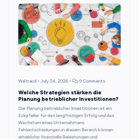
i
g
a
t
i
o
Waltraud
July 24, 2026
0 Comments
n
Welche Strategien stärken die
Planung betrieblicher Investitionen?
Die Planung betrieblicher Investitionen ist ein
Eckpfeiler für den langfristigen Erfolg und das
Wachstum eines Unternehmens.
Fehlentscheidungen in diesem Bereich können
erhebliche finanzielle Belastungen und