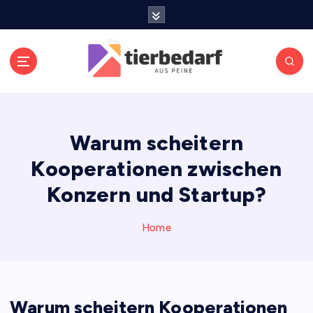
S
k
i
p
t
o
Meldungen die Resonanz finden
c
o
Warum scheitern
n
t
Kooperationen zwischen
e
n
Konzern und Startup?
t
Home
Warum scheitern Kooperationen