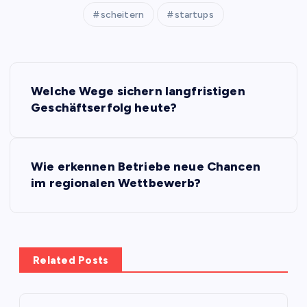
scheitern
startups
P
Welche Wege sichern langfristigen
o
Geschäftserfolg heute?
s
Wie erkennen Betriebe neue Chancen
t
im regionalen Wettbewerb?
n
a
Related Posts
v