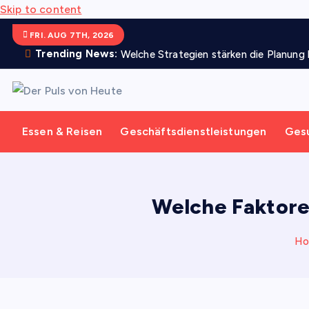
Skip to content
FRI. AUG 7TH, 2026
Trending News:
Welche Strategien stärken die Planung b
Meldungen die Resonanz finden
Essen & Reisen
Geschäftsdienstleistungen
Ges
Welche Faktore
H