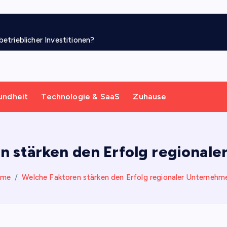
etrieblicher Investitionen?
undheit
Technologie & SaaS
Zuhause
n stärken den Erfolg regional
ome
Welche Faktoren stärken den Erfolg regionaler Unternehm