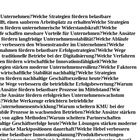
he Unternehmen?
Welche Strategien fördern belastbare
t, einen sauberen Arbeitsplatz zu erhalten
Welche Strategien
n fördern unternehmerische Widerstandskraft?
Welche
fe schaffen messbare Vorteile für Unternehmen?
Welche Ansätze
 fördern langfristige Unternehmensstabilität?
Welche Abläufe
e verbessern den Wissenstransfer im Unternehmen?
Welche
ahmen fördern belastbare Erfolgsstrategien?
Welche Wege
raditionelle Betriebe bei der Digitalisierung?
Welche Verfahren
en fördern wirtschaftliche Innovationsfähigkeit?
Welche
tegien stärken moderne Unternehmensresilienz?
Welche Faktoren
rtschaftliche Stabilität nachhaltig?
Welche Strategien
en fördern nachhaltige Geschäftsexzellenz heute?
Welche
e Wege verbessern die betriebliche Erfolgsbewertung?
Warum
Ansätze fördern belastbare Prozesse im Mittelstand?
Wie
che Ansätze fördern erfolgreiches Unternehmenswachstum
n?
Welche Werkzeuge erleichtern betriebliche
 Unternehmensentwicklung?
Warum scheitern KMU bei der
abile Prozesse in wachsenden Betrieben?
Welche Ansätze stärken
 von agilen Methoden?
Warum scheitern Partnerschaften
ige Geschäftserfolge heute?
Welche Lösungen stärken moderne
n starke Marktpositionen dauerhaft?
Welche Hebel verbessern
ine belastbare Innovationsplanung?
Produktbewertungen