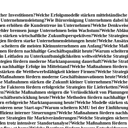
cher Investitionen?
Welche Erfolgsmodelle stärken mittelständisc
e Unternehmensleistung?
Wie Büroreinigung Unternehmen dabei hilf
n erhöhen die Kundentreue im Unternehmen?
Welche Denkweise
ehler bremsen junge Unternehmen beim Wachstum?
Welche Abläu
n stärken wirtschaftliche Zukunftsperspektiven?
Welche Strategien
gien fördern starke Unternehmensleistungen heute?
Welche Ansätz
scheitern die meisten Kleinunternehmen am Anfang?
Welche Maßn
n fördern nachhaltige Geschäftsqualität heute?
Warum scheitern t
n Leitfaden zu Unterkunftsmöglichkeiten weltweit
Welche Strategi
ategien fördern moderne Marktanpassung dauerhaft?
Welche Stra
 nachhaltige Erfolge im Mittelstand?
Welche Maßnahmen fördern wi
ärken die Wettbewerbsfähigkeit kleiner Firmen?
Welche Strategi
Maßnahmen fördern moderne Geschäftsinnovationen heute?
Welch
e Maßnahmen stärken die Zukunft kleiner Unternehmen?
Welche 
he Faktoren fördern erfolgreiche Strategien für Lieferketten?
Wel
en?
Welche Maßnahmen steigern die Verlässlichkeit von Planunge
schäftsentwicklung heute?
Welche Methoden fördern nachhaltige
n erfolgreiche Marktanpassung heute?
Welche Modelle stärken st
onieren neue Start-ups?
Warum scheitern KMU bei der Einführung
ffizienz interner Steuerungen?
Welche Maßnahmen fördern nachhalt
are Strategien für Marktveränderungen?
Welche Strategien sicher
en trotz intensiver Standortanalyse?
Welche Maßnahmen fördern e