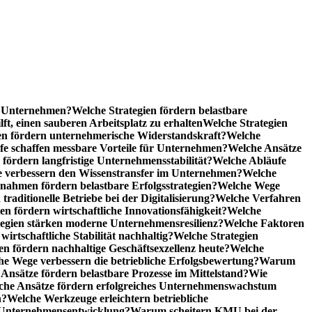
he Unternehmen?
Welche Strategien fördern belastbare
t, einen sauberen Arbeitsplatz zu erhalten
Welche Strategien
n fördern unternehmerische Widerstandskraft?
Welche
fe schaffen messbare Vorteile für Unternehmen?
Welche Ansätze
 fördern langfristige Unternehmensstabilität?
Welche Abläufe
e verbessern den Wissenstransfer im Unternehmen?
Welche
ahmen fördern belastbare Erfolgsstrategien?
Welche Wege
raditionelle Betriebe bei der Digitalisierung?
Welche Verfahren
en fördern wirtschaftliche Innovationsfähigkeit?
Welche
tegien stärken moderne Unternehmensresilienz?
Welche Faktoren
rtschaftliche Stabilität nachhaltig?
Welche Strategien
en fördern nachhaltige Geschäftsexzellenz heute?
Welche
e Wege verbessern die betriebliche Erfolgsbewertung?
Warum
Ansätze fördern belastbare Prozesse im Mittelstand?
Wie
che Ansätze fördern erfolgreiches Unternehmenswachstum
n?
Welche Werkzeuge erleichtern betriebliche
 Unternehmensentwicklung?
Warum scheitern KMU bei der