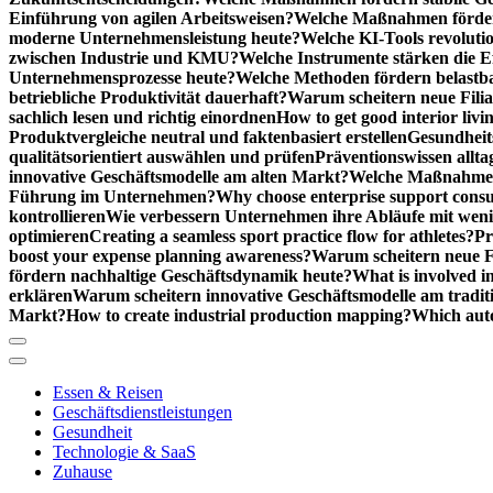
Einführung von agilen Arbeitsweisen?
Welche Maßnahmen förder
moderne Unternehmensleistung heute?
Welche KI-Tools revoluti
zwischen Industrie und KMU?
Welche Instrumente stärken die E
Unternehmensprozesse heute?
Welche Methoden fördern belastb
betriebliche Produktivität dauerhaft?
Warum scheitern neue Filial
sachlich lesen und richtig einordnen
How to get good interior livi
Produktvergleiche neutral und faktenbasiert erstellen
Gesundheits
qualitätsorientiert auswählen und prüfen
Präventionswissen allta
innovative Geschäftsmodelle am alten Markt?
Welche Maßnahmen 
Führung im Unternehmen?
Why choose enterprise support cons
kontrollieren
Wie verbessern Unternehmen ihre Abläufe mit we
optimieren
Creating a seamless sport practice flow for athletes?
Pr
boost your expense planning awareness?
Warum scheitern neue Fi
fördern nachhaltige Geschäftsdynamik heute?
What is involved in
erklären
Warum scheitern innovative Geschäftsmodelle am tradit
Markt?
How to create industrial production mapping?
Which auto
Essen & Reisen
Geschäftsdienstleistungen
Gesundheit
Technologie & SaaS
Zuhause