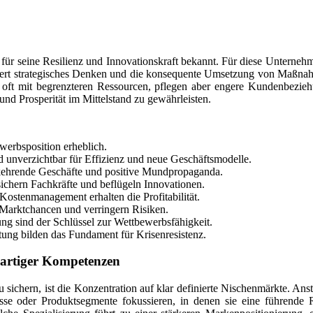
für seine Resilienz und Innovationskraft bekannt. Für diese Unternehmen
rdert strategisches Denken und die konsequente Umsetzung von Maßnah
er oft mit begrenzteren Ressourcen, pflegen aber engere Kundenbezie
 und Prosperität im Mittelstand zu gewährleisten.
werbsposition erheblich.
 unverzichtbar für Effizienz und neue Geschäftsmodelle.
kehrende Geschäfte und positive Mundpropaganda.
ichern Fachkräfte und beflügeln Innovationen.
ostenmanagement erhalten die Profitabilität.
 Marktchancen und verringern Risiken.
g sind der Schlüssel zur Wettbewerbsfähigkeit.
ung bilden das Fundament für Krisenresistenz.
gartiger Kompetenzen
 zu sichern, ist die Konzentration auf klar definierte Nischenmärkte. A
isse oder Produktsegmente fokussieren, in denen sie eine führende 