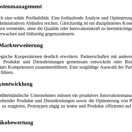
 Kostenmanagement
 eine solide Profitabilität. Eine fortlaufende Analyse und Optimierung 
ministrativen Abläufen reichen. Gleichzeitig ist ein diszipliniertes Ko
ten vermeidet, ohne die Qualität oder Innovationskraft zu beeinträch
berwachen und frühzeitig gegenzusteuern.
 Markterweiterung
tegische Kooperationen deutlich erweitern. Partnerschaften mit ande
Produkte und Dienstleistungen gemeinsam entwickeln oder Risike
ntäre Kompetenzen zusammenführen. Eine sorgfältige Auswahl der Partn
 führen.
ktentwicklung
 Mittelständische Unternehmen müssen ein proaktives Innovationsmana
tehender Produkte und Dienstleistungen sowie die Optimierung von P
 reagieren, Prototypen zügig zu testen und Produkte effizienter auf 
sikobewertung