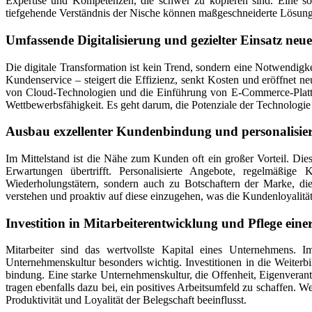
Expertise und Kompetenzen, die schwer zu kopieren sind. Eine sol
tiefgehende Verständnis der Nische können maßgeschneiderte Lösung
Umfassende Digitalisierung und gezielter Einsatz neu
Die digitale Transformation ist kein Trend, sondern eine Notwendigk
Kundenservice – steigert die Effizienz, senkt Kosten und eröffnet
von Cloud-Technologien und die Einführung von E-Commerce-Plattfor
Wettbewerbsfähigkeit. Es geht darum, die Potenziale der Technologie 
Ausbau exzellenter Kundenbindung und personalisier
Im Mittelstand ist die Nähe zum Kunden oft ein großer Vorteil. Die
Erwartungen übertrifft. Personalisierte Angebote, regelmäßi
Wiederholungstätern, sondern auch zu Botschaftern der Marke, d
verstehen und proaktiv auf diese einzugehen, was die Kundenloyalität l
Investition in Mitarbeiterentwicklung und Pflege ein
Mitarbeiter sind das wertvollste Kapital eines Unternehmens. 
Unternehmenskultur besonders wichtig. Investitionen in die Weiterb
bindung. Eine starke Unternehmenskultur, die Offenheit, Eigenvera
tragen ebenfalls dazu bei, ein positives Arbeitsumfeld zu schaffen. 
Produktivität und Loyalität der Belegschaft beeinflusst.