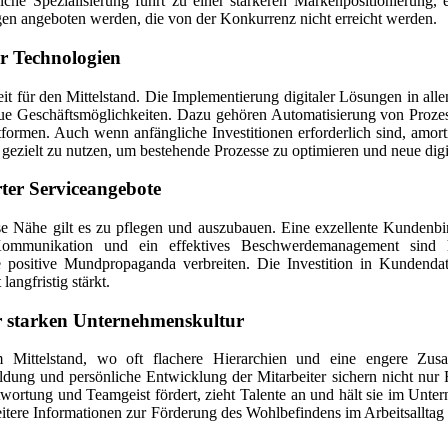
che Spezialisierung führt zu einer stärkeren Markenpositionierung,
en angeboten werden, die von der Konkurrenz nicht erreicht werden.
er Technologien
eit für den Mittelstand. Die Implementierung digitaler Lösungen in all
 neue Geschäftsmöglichkeiten. Dazu gehören Automatisierung von Proz
men. Auch wenn anfängliche Investitionen erforderlich sind, amortisi
gezielt zu nutzen, um bestehende Prozesse zu optimieren und neue digi
ter Serviceangebote
se Nähe gilt es zu pflegen und auszubauen. Eine exzellente Kundenbi
ge Kommunikation und ein effektives Beschwerdemanagement sind
ie positive Mundpropaganda verbreiten. Die Investition in Kundend
angfristig stärkt.
er starken Unternehmenskultur
Im Mittelstand, wo oft flachere Hierarchien und eine engere Zusa
ildung und persönliche Entwicklung der Mitarbeiter sichern nicht nur 
ntwortung und Teamgeist fördert, zieht Talente an und hält sie im Un
Weitere Informationen zur Förderung des Wohlbefindens im Arbeitsalltag