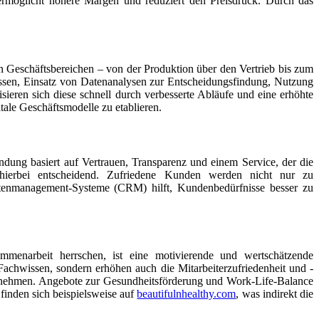
 ermöglicht höhere Margen und reduziert den Preisdruck. Durch das
en Geschäftsbereichen – von der Produktion über den Vertrieb bis zum
essen, Einsatz von Datenanalysen zur Entscheidungsfindung, Nutzung
eren sich diese schnell durch verbesserte Abläufe und eine erhöhte
tale Geschäftsmodelle zu etablieren.
ndung basiert auf Vertrauen, Transparenz und einem Service, der die
 hierbei entscheidend. Zufriedene Kunden werden nicht nur zu
atenmanagement-Systeme (CRM) hilft, Kundenbedürfnisse besser zu
mmenarbeit herrschen, ist eine motivierende und wertschätzende
Fachwissen, sondern erhöhen auch die Mitarbeiterzufriedenheit und -
ternehmen. Angebote zur Gesundheitsförderung und Work-Life-Balance
 finden sich beispielsweise auf
beautifulnhealthy.com
, was indirekt die