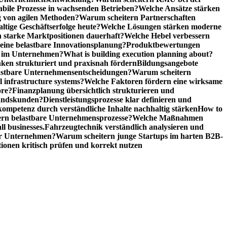
abile Prozesse in wachsenden Betrieben?
Welche Ansätze stärken
 von agilen Methoden?
Warum scheitern Partnerschaften
ige Geschäftserfolge heute?
Welche Lösungen stärken moderne
n starke Marktpositionen dauerhaft?
Welche Hebel verbessern
ine belastbare Innovationsplanung?
Produktbewertungen
n im Unternehmen?
What is building execution planning about?
en strukturiert und praxisnah fördern
Bildungsangebote
lastbare Unternehmensentscheidungen?
Warum scheitern
l infrastructure systems?
Welche Faktoren fördern eine wirksame
ore?
Finanzplanung übersichtlich strukturieren und
tandskunden?
Dienstleistungsprozesse klar definieren und
ompetenz durch verständliche Inhalte nachhaltig stärken
How to
n belastbare Unternehmensprozesse?
Welche Maßnahmen
ll businesses.
Fahrzeugtechnik verständlich analysieren und
er Unternehmen?
Warum scheitern junge Startups im harten B2B-
ionen kritisch prüfen und korrekt nutzen