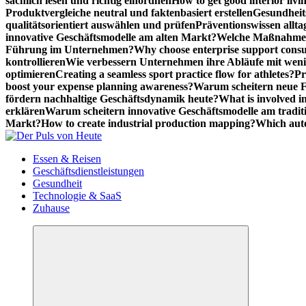
sachlich lesen und richtig einordnen
How to get good interior livi
Produktvergleiche neutral und faktenbasiert erstellen
Gesundheits
qualitätsorientiert auswählen und prüfen
Präventionswissen allta
innovative Geschäftsmodelle am alten Markt?
Welche Maßnahmen 
Führung im Unternehmen?
Why choose enterprise support cons
kontrollieren
Wie verbessern Unternehmen ihre Abläufe mit we
optimieren
Creating a seamless sport practice flow for athletes?
Pr
boost your expense planning awareness?
Warum scheitern neue Fi
fördern nachhaltige Geschäftsdynamik heute?
What is involved in
erklären
Warum scheitern innovative Geschäftsmodelle am tradit
Markt?
How to create industrial production mapping?
Which auto
Meldungen die Resonanz finden
Essen & Reisen
Geschäftsdienstleistungen
Gesundheit
Technologie & SaaS
Zuhause