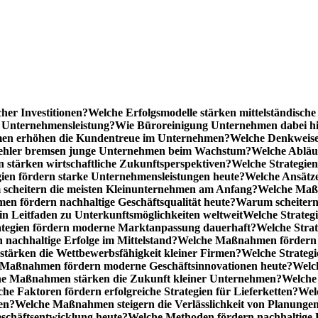
cher Investitionen?
Welche Erfolgsmodelle stärken mittelständisc
e Unternehmensleistung?
Wie Büroreinigung Unternehmen dabei hilf
n erhöhen die Kundentreue im Unternehmen?
Welche Denkweise
ehler bremsen junge Unternehmen beim Wachstum?
Welche Abläu
n stärken wirtschaftliche Zukunftsperspektiven?
Welche Strategien
gien fördern starke Unternehmensleistungen heute?
Welche Ansätz
scheitern die meisten Kleinunternehmen am Anfang?
Welche Maßn
n fördern nachhaltige Geschäftsqualität heute?
Warum scheitern t
n Leitfaden zu Unterkunftsmöglichkeiten weltweit
Welche Strategi
ategien fördern moderne Marktanpassung dauerhaft?
Welche Stra
 nachhaltige Erfolge im Mittelstand?
Welche Maßnahmen fördern wi
ärken die Wettbewerbsfähigkeit kleiner Firmen?
Welche Strategi
Maßnahmen fördern moderne Geschäftsinnovationen heute?
Welch
e Maßnahmen stärken die Zukunft kleiner Unternehmen?
Welche 
he Faktoren fördern erfolgreiche Strategien für Lieferketten?
Wel
en?
Welche Maßnahmen steigern die Verlässlichkeit von Planunge
schäftsentwicklung heute?
Welche Methoden fördern nachhaltige