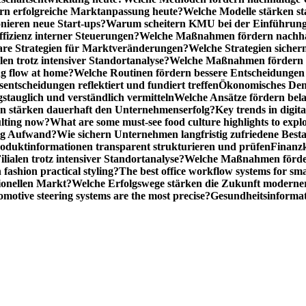
n erfolgreiche Marktanpassung heute?
Welche Modelle stärken st
onieren neue Start-ups?
Warum scheitern KMU bei der Einführung
ffizienz interner Steuerungen?
Welche Maßnahmen fördern nachhalt
are Strategien für Marktveränderungen?
Welche Strategien sicher
en trotz intensiver Standortanalyse?
Welche Maßnahmen fördern e
ng flow at home?
Welche Routinen fördern bessere Entscheidunge
entscheidungen reflektiert und fundiert treffen
Ökonomisches Denk
gstauglich und verständlich vermitteln
Welche Ansätze fördern be
stärken dauerhaft den Unternehmenserfolg?
Key trends in digita
ulting now?
What are some must-see food culture highlights to expl
nig Aufwand?
Wie sichern Unternehmen langfristig zufriedene Bes
oduktinformationen transparent strukturieren und prüfen
Finanzk
lialen trotz intensiver Standortanalyse?
Welche Maßnahmen förder
 fashion practical styling?
The best office workflow systems for sma
ionellen Markt?
Welche Erfolgswege stärken die Zukunft modern
motive steering systems are the most precise?
Gesundheitsinformat