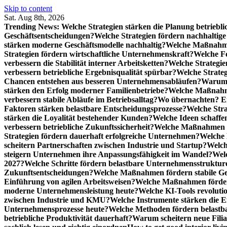
Skip to content
Sat. Aug 8th, 2026
Trending News:
Welche Strategien stärken die Planung betriebli
Geschäftsentscheidungen?
Welche Strategien fördern nachhaltig
stärken moderne Geschäftsmodelle nachhaltig?
Welche Maßnahme
Strategien fördern wirtschaftliche Unternehmenskraft?
Welche F
verbessern die Stabilität interner Arbeitsketten?
Welche Strategie
verbessern betriebliche Ergebnisqualität spürbar?
Welche Strate
Chancen entstehen aus besseren Unternehmensabläufen?
Warum 
stärken den Erfolg moderner Familienbetriebe?
Welche Maßnahme
verbessern stabile Abläufe im Betriebsalltag?
Wo übernachten? Ei
Faktoren stärken belastbare Entscheidungsprozesse?
Welche Str
stärken die Loyalität bestehender Kunden?
Welche Ideen schaffen
verbessern betriebliche Zukunftssicherheit?
Welche Maßnahmen st
Strategien fördern dauerhaft erfolgreiche Unternehmen?
Welche 
scheitern Partnerschaften zwischen Industrie und Startup?
Welch
steigern Unternehmen ihre Anpassungsfähigkeit im Wandel?
Welc
2027?
Welche Schritte fördern belastbare Unternehmensstruktur
Zukunftsentscheidungen?
Welche Maßnahmen fördern stabile Ge
Einführung von agilen Arbeitsweisen?
Welche Maßnahmen förder
moderne Unternehmensleistung heute?
Welche KI-Tools revoluti
zwischen Industrie und KMU?
Welche Instrumente stärken die E
Unternehmensprozesse heute?
Welche Methoden fördern belastb
betriebliche Produktivität dauerhaft?
Warum scheitern neue Filial