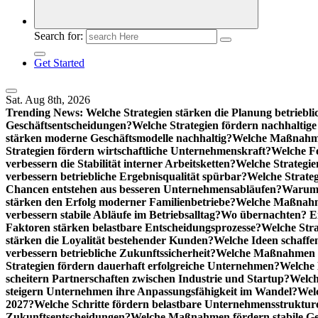
Search for:
Get Started
Sat. Aug 8th, 2026
Trending News:
Welche Strategien stärken die Planung betriebli
Geschäftsentscheidungen?
Welche Strategien fördern nachhaltig
stärken moderne Geschäftsmodelle nachhaltig?
Welche Maßnahme
Strategien fördern wirtschaftliche Unternehmenskraft?
Welche F
verbessern die Stabilität interner Arbeitsketten?
Welche Strategie
verbessern betriebliche Ergebnisqualität spürbar?
Welche Strate
Chancen entstehen aus besseren Unternehmensabläufen?
Warum 
stärken den Erfolg moderner Familienbetriebe?
Welche Maßnahme
verbessern stabile Abläufe im Betriebsalltag?
Wo übernachten? Ei
Faktoren stärken belastbare Entscheidungsprozesse?
Welche Str
stärken die Loyalität bestehender Kunden?
Welche Ideen schaffen
verbessern betriebliche Zukunftssicherheit?
Welche Maßnahmen st
Strategien fördern dauerhaft erfolgreiche Unternehmen?
Welche 
scheitern Partnerschaften zwischen Industrie und Startup?
Welch
steigern Unternehmen ihre Anpassungsfähigkeit im Wandel?
Welc
2027?
Welche Schritte fördern belastbare Unternehmensstruktur
Zukunftsentscheidungen?
Welche Maßnahmen fördern stabile Ge