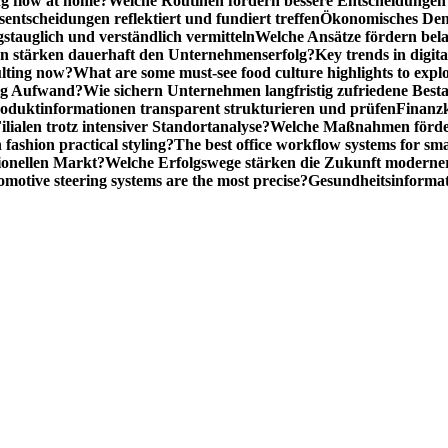
ng flow at home?
Welche Routinen fördern bessere Entscheidunge
entscheidungen reflektiert und fundiert treffen
Ökonomisches Denk
gstauglich und verständlich vermitteln
Welche Ansätze fördern be
stärken dauerhaft den Unternehmenserfolg?
Key trends in digita
ulting now?
What are some must-see food culture highlights to expl
nig Aufwand?
Wie sichern Unternehmen langfristig zufriedene Bes
oduktinformationen transparent strukturieren und prüfen
Finanzk
lialen trotz intensiver Standortanalyse?
Welche Maßnahmen förder
 fashion practical styling?
The best office workflow systems for sma
ionellen Markt?
Welche Erfolgswege stärken die Zukunft modern
motive steering systems are the most precise?
Gesundheitsinformat