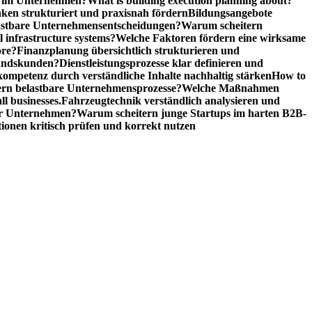
n im Unternehmen?
What is building execution planning about?
en strukturiert und praxisnah fördern
Bildungsangebote
lastbare Unternehmensentscheidungen?
Warum scheitern
l infrastructure systems?
Welche Faktoren fördern eine wirksame
ore?
Finanzplanung übersichtlich strukturieren und
tandskunden?
Dienstleistungsprozesse klar definieren und
ompetenz durch verständliche Inhalte nachhaltig stärken
How to
n belastbare Unternehmensprozesse?
Welche Maßnahmen
ll businesses.
Fahrzeugtechnik verständlich analysieren und
er Unternehmen?
Warum scheitern junge Startups im harten B2B-
ionen kritisch prüfen und korrekt nutzen