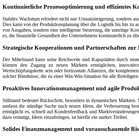
Kontinuierliche Prozessoptimierung und effizientes
Stabiles Wachstum erfordert nicht nur Umsatzsteigerung, sondern auch
Dies kann von der Produktionsplanung über die Logistik bis hin zu ad
von Ausgaben, sondern eine intelligente Steuerung, die unnötige Kos
es, die finanzielle Gesundheit des Unternehmens kontinuierlich zu ü
Strategische Kooperationen und Partnerschaften zur
Der Mittelstand kann seine Reichweite und Kapazitäten durch stra
können den Zugang zu neuen Märkten ermöglichen, innovative 
Wertschöpfungskette sein oder horizontale Allianzen, die kompleme
solcher Bündnisse, die zu einer Win-Win-Situation für alle Beteiligten
Proaktives Innovationsmanagement und agile Produ
Stillstand bedeutet Rückschritt, besonders in dynamischen Märkten.
umfasst die ständige Suche nach neuen Ideen, die Verbesserung bes
ermöglicht es, schnell auf Kundenfeedback und Marktveränderungen zu
dazu ermutigt, Ideen einzubringen, ist hierfür ein starker Treiber.
Solides Finanzmanagement und vorausschauende Ri