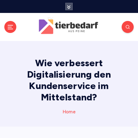
S
k
i
p
t
o
Meldungen die Resonanz finden
c
o
Wie verbessert
n
t
Digitalisierung den
e
n
Kundenservice im
t
Mittelstand?
Home