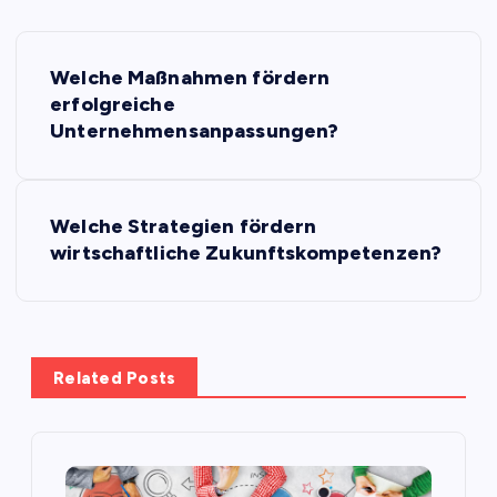
P
Welche Maßnahmen fördern
o
erfolgreiche
Unternehmensanpassungen?
s
t
Welche Strategien fördern
wirtschaftliche Zukunftskompetenzen?
n
a
v
Related Posts
i
g