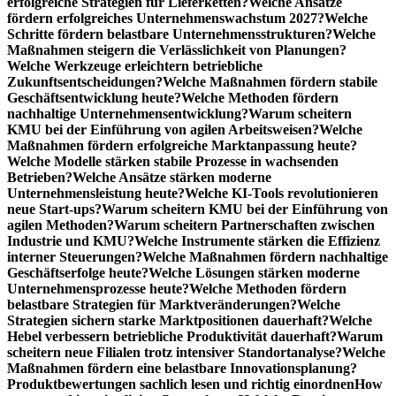
erfolgreiche Strategien für Lieferketten?
Welche Ansätze
fördern erfolgreiches Unternehmenswachstum 2027?
Welche
Schritte fördern belastbare Unternehmensstrukturen?
Welche
Maßnahmen steigern die Verlässlichkeit von Planungen?
Welche Werkzeuge erleichtern betriebliche
Zukunftsentscheidungen?
Welche Maßnahmen fördern stabile
Geschäftsentwicklung heute?
Welche Methoden fördern
nachhaltige Unternehmensentwicklung?
Warum scheitern
KMU bei der Einführung von agilen Arbeitsweisen?
Welche
Maßnahmen fördern erfolgreiche Marktanpassung heute?
Welche Modelle stärken stabile Prozesse in wachsenden
Betrieben?
Welche Ansätze stärken moderne
Unternehmensleistung heute?
Welche KI-Tools revolutionieren
neue Start-ups?
Warum scheitern KMU bei der Einführung von
agilen Methoden?
Warum scheitern Partnerschaften zwischen
Industrie und KMU?
Welche Instrumente stärken die Effizienz
interner Steuerungen?
Welche Maßnahmen fördern nachhaltige
Geschäftserfolge heute?
Welche Lösungen stärken moderne
Unternehmensprozesse heute?
Welche Methoden fördern
belastbare Strategien für Marktveränderungen?
Welche
Strategien sichern starke Marktpositionen dauerhaft?
Welche
Hebel verbessern betriebliche Produktivität dauerhaft?
Warum
scheitern neue Filialen trotz intensiver Standortanalyse?
Welche
Maßnahmen fördern eine belastbare Innovationsplanung?
Produktbewertungen sachlich lesen und richtig einordnen
How