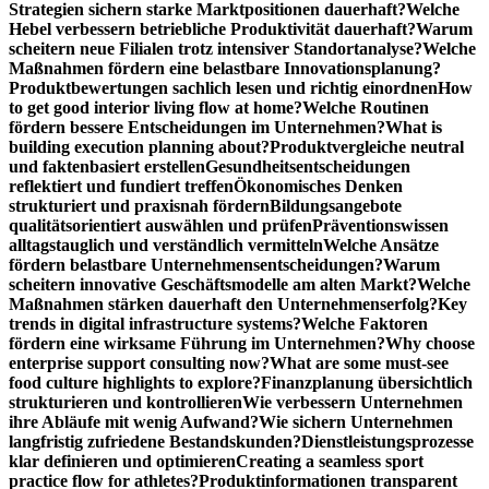
Strategien sichern starke Marktpositionen dauerhaft?
Welche
Hebel verbessern betriebliche Produktivität dauerhaft?
Warum
scheitern neue Filialen trotz intensiver Standortanalyse?
Welche
Maßnahmen fördern eine belastbare Innovationsplanung?
Produktbewertungen sachlich lesen und richtig einordnen
How
to get good interior living flow at home?
Welche Routinen
fördern bessere Entscheidungen im Unternehmen?
What is
building execution planning about?
Produktvergleiche neutral
und faktenbasiert erstellen
Gesundheitsentscheidungen
reflektiert und fundiert treffen
Ökonomisches Denken
strukturiert und praxisnah fördern
Bildungsangebote
qualitätsorientiert auswählen und prüfen
Präventionswissen
alltagstauglich und verständlich vermitteln
Welche Ansätze
fördern belastbare Unternehmensentscheidungen?
Warum
scheitern innovative Geschäftsmodelle am alten Markt?
Welche
Maßnahmen stärken dauerhaft den Unternehmenserfolg?
Key
trends in digital infrastructure systems?
Welche Faktoren
fördern eine wirksame Führung im Unternehmen?
Why choose
enterprise support consulting now?
What are some must-see
food culture highlights to explore?
Finanzplanung übersichtlich
strukturieren und kontrollieren
Wie verbessern Unternehmen
ihre Abläufe mit wenig Aufwand?
Wie sichern Unternehmen
langfristig zufriedene Bestandskunden?
Dienstleistungsprozesse
klar definieren und optimieren
Creating a seamless sport
practice flow for athletes?
Produktinformationen transparent