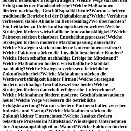
fördern belastbare Erfolgsstrategien?
Welche Wege stärken den
Erfolg moderner Familienbetriebe?
Welche Maßnahmen
fördern nachhaltige Geschäftsqualität heute?
Warum scheitern
traditionelle Betriebe bei der Digitalisierung?
Welche Verfahren
verbessern stabile Abläufe im Betriebsalltag?
Wo übernachten?
Ein Leitfaden zu Unterkunftsmöglichkeiten weltweit
Welche
Strategien fördern wirtschaftliche Innovationsfähigkeit?
Welche
Faktoren stärken belastbare Entscheidungsprozesse?
Welche
Strategien fördern moderne Marktanpassung dauerhaft?
Welche Strategien stärken moderne Unternehmensresilienz?
Welche Faktoren stärken die Loyalität bestehender Kunden?
Welche Ideen schaffen nachhaltige Erfolge im Mittelstand?
Welche Maßnahmen fördern wirtschaftliche Stabilität
nachhaltig?
Welche Strategien verbessern betriebliche
Zukunftssicherheit?
Welche Maßnahmen stärken die
Wettbewerbsfähigkeit kleiner Firmen?
Welche Strategien
fördern nachhaltige Geschäftsexzellenz heute?
Welche
Strategien fördern dauerhaft erfolgreiche Unternehmen?
Welche Maßnahmen fördern moderne Geschäftsinnovationen
heute?
Welche Wege verbessern die betriebliche
Erfolgsbewertung?
Warum scheitern Partnerschaften zwischen
Industrie und Startup?
Welche Maßnahmen stärken die
Zukunft kleiner Unternehmen?
Welche Ansätze fördern
belastbare Prozesse im Mittelstand?
Wie steigern Unternehmen
ihre Anpassungsfähigkeit im Wandel?
Welche Faktoren fördern