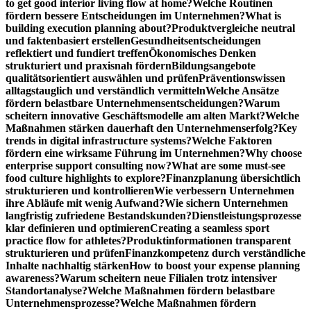
to get good interior living flow at home?
Welche Routinen
fördern bessere Entscheidungen im Unternehmen?
What is
building execution planning about?
Produktvergleiche neutral
und faktenbasiert erstellen
Gesundheitsentscheidungen
reflektiert und fundiert treffen
Ökonomisches Denken
strukturiert und praxisnah fördern
Bildungsangebote
qualitätsorientiert auswählen und prüfen
Präventionswissen
alltagstauglich und verständlich vermitteln
Welche Ansätze
fördern belastbare Unternehmensentscheidungen?
Warum
scheitern innovative Geschäftsmodelle am alten Markt?
Welche
Maßnahmen stärken dauerhaft den Unternehmenserfolg?
Key
trends in digital infrastructure systems?
Welche Faktoren
fördern eine wirksame Führung im Unternehmen?
Why choose
enterprise support consulting now?
What are some must-see
food culture highlights to explore?
Finanzplanung übersichtlich
strukturieren und kontrollieren
Wie verbessern Unternehmen
ihre Abläufe mit wenig Aufwand?
Wie sichern Unternehmen
langfristig zufriedene Bestandskunden?
Dienstleistungsprozesse
klar definieren und optimieren
Creating a seamless sport
practice flow for athletes?
Produktinformationen transparent
strukturieren und prüfen
Finanzkompetenz durch verständliche
Inhalte nachhaltig stärken
How to boost your expense planning
awareness?
Warum scheitern neue Filialen trotz intensiver
Standortanalyse?
Welche Maßnahmen fördern belastbare
Unternehmensprozesse?
Welche Maßnahmen fördern