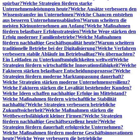
spürbar?
Welche Strategien fördern starke
Unternehmensleistungen heute?
Welche Ansätze verbessern den
Wissenstransfer im Unternehmen?
Welche Chancen entstehen
aus besseren Unternehmensabläufen?
Warum scheitern die
meisten Kleinunternehmen am Anfang?
Welche Maßnahmen
fördern belastbare Erfolgsstrategien?
Welche Wege stärken den
Erfolg moderner Familienbetriebe?
Welche Maßnahmen
fördern nachhaltige Geschäftsqualität heute?
Warum scheitern
traditionelle Betriebe bei der Digitalisierung?
Welche Verfahren
verbessern stabile Abläufe im Betriebsalltag?
Wo übernachten?
Ein Leitfaden zu Unterkunftsmöglichkeiten weltweit
Welche
Strategien fördern wirtschaftliche Innovationsfähigkeit?
Welche
Faktoren stärken belastbare Entscheidungsprozesse?
Welche
Strategien fördern moderne Marktanpassung dauerhaft?
Welche Strategien stärken moderne Unternehmensresilienz?
Welche Faktoren stärken die Loyalität bestehender Kunden?
Welche Ideen schaffen nachhaltige Erfolge im Mittelstand?
Welche Maßnahmen fördern wirtschaftliche Stabilität
nachhaltig?
Welche Strategien verbessern betriebliche
Zukunftssicherheit?
Welche Maßnahmen stärken die
Wettbewerbsfähigkeit kleiner Firmen?
Welche Strategien
fördern nachhaltige Geschäftsexzellenz heute?
Welche
Strategien fördern dauerhaft erfolgreiche Unternehmen?
Welche Maßnahmen fördern moderne Geschäftsinnovationen
heute?
Welche Wege verbessern die betriebliche