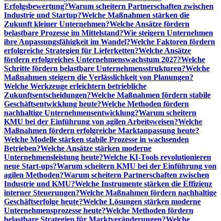
Erfolgsbewertung?
Warum scheitern Partnerschaften zwischen
Industrie und Startup?
Welche Maßnahmen stärken die
Zukunft kleiner Unternehmen?
Welche Ansätze fördern
belastbare Prozesse im Mittelstand?
Wie steigern Unternehmen
ihre Anpassungsfähigkeit im Wandel?
Welche Faktoren fördern
erfolgreiche Strategien für Lieferketten?
Welche Ansätze
fördern erfolgreiches Unternehmenswachstum 2027?
Welche
Schritte fördern belastbare Unternehmensstrukturen?
Welche
Maßnahmen steigern die Verlässlichkeit von Planungen?
Welche Werkzeuge erleichtern betriebliche
Zukunftsentscheidungen?
Welche Maßnahmen fördern stabile
Geschäftsentwicklung heute?
Welche Methoden fördern
nachhaltige Unternehmensentwicklung?
Warum scheitern
KMU bei der Einführung von agilen Arbeitsweisen?
Welche
Maßnahmen fördern erfolgreiche Marktanpassung heute?
Welche Modelle stärken stabile Prozesse in wachsenden
Betrieben?
Welche Ansätze stärken moderne
Unternehmensleistung heute?
Welche KI-Tools revolutionieren
neue Start-ups?
Warum scheitern KMU bei der Einführung von
agilen Methoden?
Warum scheitern Partnerschaften zwischen
Industrie und KMU?
Welche Instrumente stärken die Effizienz
interner Steuerungen?
Welche Maßnahmen fördern nachhaltige
Geschäftserfolge heute?
Welche Lösungen stärken moderne
Unternehmensprozesse heute?
Welche Methoden fördern
belastbare Strategien für Marktveränderungen?
Welche