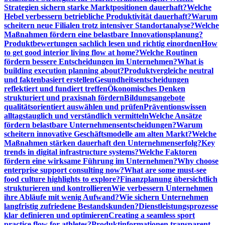
Strategien sichern starke Marktpositionen dauerhaft?
Welche
Hebel verbessern betriebliche Produktivität dauerhaft?
Warum
scheitern neue Filialen trotz intensiver Standortanalyse?
Welche
Maßnahmen fördern eine belastbare Innovationsplanung?
Produktbewertungen sachlich lesen und richtig einordnen
How
to get good interior living flow at home?
Welche Routinen
fördern bessere Entscheidungen im Unternehmen?
What is
building execution planning about?
Produktvergleiche neutral
und faktenbasiert erstellen
Gesundheitsentscheidungen
reflektiert und fundiert treffen
Ökonomisches Denken
strukturiert und praxisnah fördern
Bildungsangebote
qualitätsorientiert auswählen und prüfen
Präventionswissen
alltagstauglich und verständlich vermitteln
Welche Ansätze
fördern belastbare Unternehmensentscheidungen?
Warum
scheitern innovative Geschäftsmodelle am alten Markt?
Welche
Maßnahmen stärken dauerhaft den Unternehmenserfolg?
Key
trends in digital infrastructure systems?
Welche Faktoren
fördern eine wirksame Führung im Unternehmen?
Why choose
enterprise support consulting now?
What are some must-see
food culture highlights to explore?
Finanzplanung übersichtlich
strukturieren und kontrollieren
Wie verbessern Unternehmen
ihre Abläufe mit wenig Aufwand?
Wie sichern Unternehmen
langfristig zufriedene Bestandskunden?
Dienstleistungsprozesse
klar definieren und optimieren
Creating a seamless sport
practice flow for athletes?
Produktinformationen transparent