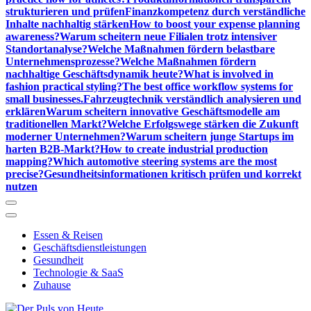
strukturieren und prüfen
Finanzkompetenz durch verständliche
Inhalte nachhaltig stärken
How to boost your expense planning
awareness?
Warum scheitern neue Filialen trotz intensiver
Standortanalyse?
Welche Maßnahmen fördern belastbare
Unternehmensprozesse?
Welche Maßnahmen fördern
nachhaltige Geschäftsdynamik heute?
What is involved in
fashion practical styling?
The best office workflow systems for
small businesses.
Fahrzeugtechnik verständlich analysieren und
erklären
Warum scheitern innovative Geschäftsmodelle am
traditionellen Markt?
Welche Erfolgswege stärken die Zukunft
moderner Unternehmen?
Warum scheitern junge Startups im
harten B2B-Markt?
How to create industrial production
mapping?
Which automotive steering systems are the most
precise?
Gesundheitsinformationen kritisch prüfen und korrekt
nutzen
Essen & Reisen
Geschäftsdienstleistungen
Gesundheit
Technologie & SaaS
Zuhause