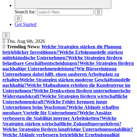
Search for:
Get Started
Thu. Aug 6th, 2026
Trending News:
Welche Strategien stärken die Planung
betrieblicher Investitionen?
Welche Erfolgsmodelle stärken
mittelständische Unternehmen?
Welche Strategien fördern
belastbare Geschäftsentscheidungen?
Welche Strategien fördern
nachhaltige Unternehmensleistung?
Wie Büroreinigung
Unternehmen dabei hilft, einen sauberen Arbeitsplatz zu
erhalten
Welche Strategien stärken moderne Geschäftsmodelle
nachhaltig?
Welche Maßnahmen erhöhen die Kundentreue im
Unternehmen?
Welche Denkweisen fördern unternehmerische
Widerstandskraft?
Welche Strategien fördern wirtschaftliche
Unternehmenskraft?
Welche Fehler bremsen junge
Unternehmen beim Wachstum?
Welche Abläufe schaffen
messbare Vorteile für Unternehmen?
Welche Ansätze
verbessern die Stabilität interner Arbeitsketten?
Welche
Strategien stärken wirtschaftliche Zukunftsperspektiven?
Welche Strategien fördern langfristige Unternehmensstabilität?
Welche Abläufe verbessern betriebliche Ergebnisqualität