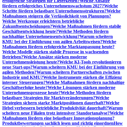
erfolgreiche Strategien für Lieferketten?
Welche Ansätze
fördern erfolgreiches Unternehmenswachstum 2027?
Welche
Schritte fördern belastbare Unternehmensstrukturen?
Welche
Maßnahmen steigern die Verlässlichkeit von Planungen?
Welche Werkzeuge erleichtern betriebliche
Zukunftsentscheidungen?
Welche Maßnahmen fördern stabile
Geschäftsentwicklung heute?
Welche Methoden fördern
nachhaltige Unternehmensentwicklung?
Warum scheitern
KMU bei der Einführung von agilen Arbeitsweisen?
Welche
Maßnahmen fördern erfolgreiche Marktanpassung heute?
Welche Modelle stärken stabile Prozesse in wachsenden
Betrieben?
Welche Ansätze stärken moderne
Unternehmensleistung heute?
Welche KI-Tools revolutionieren
neue Start-ups?
Warum scheitern KMU bei der Einführung von
agilen Methoden?
Warum scheitern Partnerschaften zwischen
Industrie und KMU?
Welche Instrumente stärken die Effizienz
interner Steuerungen?
Welche Maßnahmen fördern nachhaltige
Geschäftserfolge heute?
Welche Lösungen stärken moderne
Unternehmensprozesse heute?
Welche Methoden fördern
belastbare Strategien für Marktveränderungen?
Welche
Strategien sichern starke Marktpositionen dauerhaft?
Welche
Hebel verbessern betriebliche Produktivität dauerhaft?
Warum
scheitern neue Filialen trotz intensiver Standortanalyse?
Welche
Maßnahmen fördern eine belastbare Innovationsplanung?
Produktbewertungen sachlich lesen und richtig einordnen
How