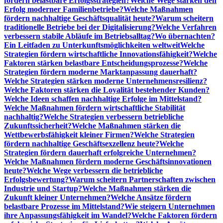
fördern belastbare Erfolgsstrategien?
Welche Wege stärken den
Erfolg moderner Familienbetriebe?
Welche Maßnahmen
fördern nachhaltige Geschäftsqualität heute?
Warum scheitern
traditionelle Betriebe bei der Digitalisierung?
Welche Verfahren
verbessern stabile Abläufe im Betriebsalltag?
Wo übernachten?
Ein Leitfaden zu Unterkunftsmöglichkeiten weltweit
Welche
Strategien fördern wirtschaftliche Innovationsfähigkeit?
Welche
Faktoren stärken belastbare Entscheidungsprozesse?
Welche
Strategien fördern moderne Marktanpassung dauerhaft?
Welche Strategien stärken moderne Unternehmensresilienz?
Welche Faktoren stärken die Loyalität bestehender Kunden?
Welche Ideen schaffen nachhaltige Erfolge im Mittelstand?
Welche Maßnahmen fördern wirtschaftliche Stabilität
nachhaltig?
Welche Strategien verbessern betriebliche
Zukunftssicherheit?
Welche Maßnahmen stärken die
Wettbewerbsfähigkeit kleiner Firmen?
Welche Strategien
fördern nachhaltige Geschäftsexzellenz heute?
Welche
Strategien fördern dauerhaft erfolgreiche Unternehmen?
Welche Maßnahmen fördern moderne Geschäftsinnovationen
heute?
Welche Wege verbessern die betriebliche
Erfolgsbewertung?
Warum scheitern Partnerschaften zwischen
Industrie und Startup?
Welche Maßnahmen stärken die
Zukunft kleiner Unternehmen?
Welche Ansätze fördern
belastbare Prozesse im Mittelstand?
Wie steigern Unternehmen
ihre Anpassungsfähigkeit im Wandel?
Welche Faktoren fördern