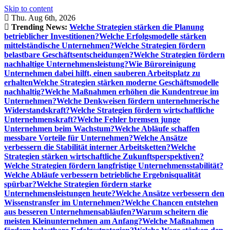
Skip to content
Thu. Aug 6th, 2026
Trending News:
Welche Strategien stärken die Planung
betrieblicher Investitionen?
Welche Erfolgsmodelle stärken
mittelständische Unternehmen?
Welche Strategien fördern
belastbare Geschäftsentscheidungen?
Welche Strategien fördern
nachhaltige Unternehmensleistung?
Wie Büroreinigung
Unternehmen dabei hilft, einen sauberen Arbeitsplatz zu
erhalten
Welche Strategien stärken moderne Geschäftsmodelle
nachhaltig?
Welche Maßnahmen erhöhen die Kundentreue im
Unternehmen?
Welche Denkweisen fördern unternehmerische
Widerstandskraft?
Welche Strategien fördern wirtschaftliche
Unternehmenskraft?
Welche Fehler bremsen junge
Unternehmen beim Wachstum?
Welche Abläufe schaffen
messbare Vorteile für Unternehmen?
Welche Ansätze
verbessern die Stabilität interner Arbeitsketten?
Welche
Strategien stärken wirtschaftliche Zukunftsperspektiven?
Welche Strategien fördern langfristige Unternehmensstabilität?
Welche Abläufe verbessern betriebliche Ergebnisqualität
spürbar?
Welche Strategien fördern starke
Unternehmensleistungen heute?
Welche Ansätze verbessern den
Wissenstransfer im Unternehmen?
Welche Chancen entstehen
aus besseren Unternehmensabläufen?
Warum scheitern die
meisten Kleinunternehmen am Anfang?
Welche Maßnahmen