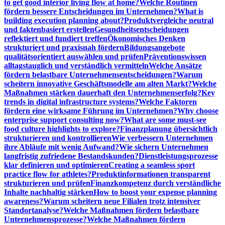
to get good interior living flow at home?
Welche Routinen
fördern bessere Entscheidungen im Unternehmen?
What is
building execution planning about?
Produktvergleiche neutral
und faktenbasiert erstellen
Gesundheitsentscheidungen
reflektiert und fundiert treffen
Ökonomisches Denken
strukturiert und praxisnah fördern
Bildungsangebote
qualitätsorientiert auswählen und prüfen
Präventionswissen
alltagstauglich und verständlich vermitteln
Welche Ansätze
fördern belastbare Unternehmensentscheidungen?
Warum
scheitern innovative Geschäftsmodelle am alten Markt?
Welche
Maßnahmen stärken dauerhaft den Unternehmenserfolg?
Key
trends in digital infrastructure systems?
Welche Faktoren
fördern eine wirksame Führung im Unternehmen?
Why choose
enterprise support consulting now?
What are some must-see
food culture highlights to explore?
Finanzplanung übersichtlich
strukturieren und kontrollieren
Wie verbessern Unternehmen
ihre Abläufe mit wenig Aufwand?
Wie sichern Unternehmen
langfristig zufriedene Bestandskunden?
Dienstleistungsprozesse
klar definieren und optimieren
Creating a seamless sport
practice flow for athletes?
Produktinformationen transparent
strukturieren und prüfen
Finanzkompetenz durch verständliche
Inhalte nachhaltig stärken
How to boost your expense planning
awareness?
Warum scheitern neue Filialen trotz intensiver
Standortanalyse?
Welche Maßnahmen fördern belastbare
Unternehmensprozesse?
Welche Maßnahmen fördern