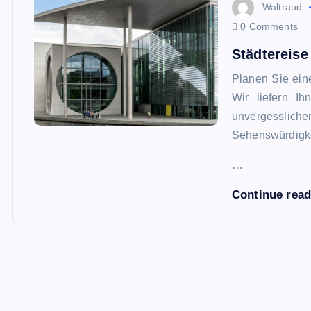
Waltraud
0 Comments
Städtereise
Planen Sie ei
Wir liefern I
unvergessliche
Sehenswürdigke
…
Continue rea