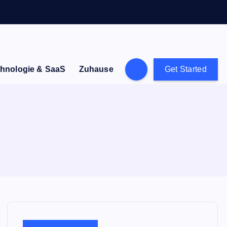
hnologie & SaaS
Zuhause
Get Started