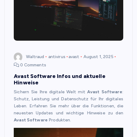
Waltraud
antivirus
avast
August 1, 2025
0 Comments
Avast Software Infos und aktuelle
Hinweise
Sichern Sie Ihre digitale Welt mit
Avast Software
:
Schutz, Leistung und Datenschutz für Ihr digitales
Leben. Erfahren Sie mehr über die Funktionen, die
neuesten Updates und wichtige Hinweise zu den
Avast Software
Produkten.