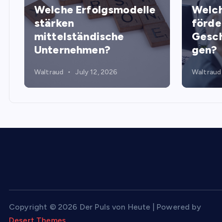
Welche Erfolgsmodelle
Welch
stärken
förde
mittelständische
Gesch
Unternehmen?
gen?
Waltraud
July 12, 2026
Waltraud
Copyright © 2026 Der Puls von Heute | Powered by
Desert Themes