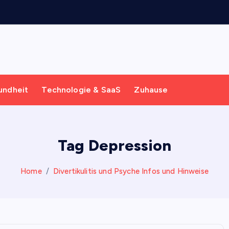
undheit
Technologie & SaaS
Zuhause
Tag Depression
Home
Divertikulitis und Psyche Infos und Hinweise