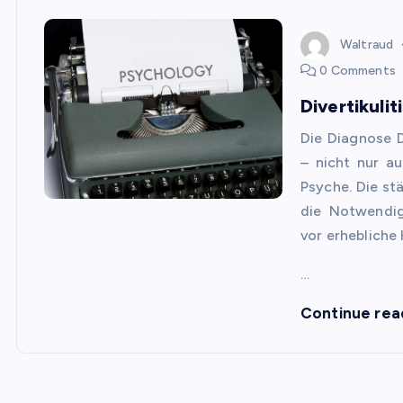
Waltraud
0 Comments
Divertikuli
Die Diagnose D
– nicht nur a
Psyche. Die st
die Notwendig
vor erhebliche
…
Continue rea