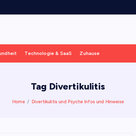
undheit
Technologie & SaaS
Zuhause
Tag Divertikulitis
Home
Divertikulitis und Psyche Infos und Hinweise