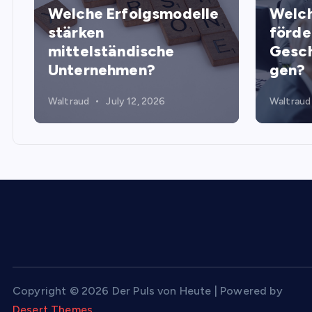
Welche Erfolgsmodelle
Welch
stärken
förde
mittelständische
Gesch
Unternehmen?
gen?
Waltraud
July 12, 2026
Waltraud
Copyright © 2026 Der Puls von Heute | Powered by
Desert Themes