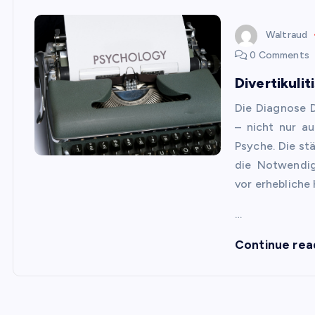
Waltraud
0 Comments
Divertikuli
Die Diagnose D
– nicht nur a
Psyche. Die st
die Notwendig
vor erhebliche
…
Continue rea