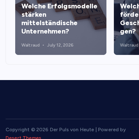
Welche Erfolgsmodelle
Welch
stärken
förde
mittelständische
Gesch
Unternehmen?
gen?
Waltraud
July 12, 2026
Waltraud
Copyright © 2026 Der Puls von Heute | Powered by
Desert Themes