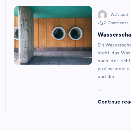
Waltraud
0 Comments
Wasserschad
Ein Wasserscha
steht das Wass
nach der rich
professionelle
und die
…
Continue rea