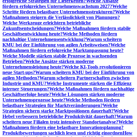
erfolgreiche Strategien für Lieferketten?
Welche Ansätze
fördern erfolgreiches Unternehmenswachstum 2027?
Welche
Schritte fördern belastbare Unternehmensstrukturen?
Welche
Maßnahmen steigern die Verlässlichkeit von Planungen?
Welche Werkzeuge erleichtern betriebliche
Zukunftsentscheidungen?
Welche Maßnahmen fördern stabile
Geschäftsentwicklung heute?
Welche Methoden fördern
nachhaltige Unternehmensentwicklung?
Warum scheitern
KMU bei der Einführung von agilen Arbeitsweisen?
Welche
Maßnahmen fördern erfolgreiche Marktanpassung heute?
Welche Modelle stärken stabile Prozesse in wachsenden
Betrieben?
Welche Ansätze stärken moderne
Unternehmensleistung heute?
Welche KI-Tools revolutionieren
neue Start-ups?
Warum scheitern KMU bei der Einführung von
agilen Methoden?
Warum scheitern Partnerschaften zwischen
Industrie und KMU?
Welche Instrumente stärken die Effizienz
interner Steuerungen?
Welche Maßnahmen fördern nachhaltige
Geschäftserfolge heute?
Welche Lösungen stärken moderne
Unternehmensprozesse heute?
Welche Methoden fördern
belastbare Strategien für Marktveränderungen?
Welche
Strategien sichern starke Marktpositionen dauerhaft?
Welche
Hebel verbessern betriebliche Produktivität dauerhaft?
Warum
scheitern neue Filialen trotz intensiver Standortanalyse?
Welche
Maßnahmen fördern eine belastbare Innovationsplanung?
Produktbewertungen sachlich lesen und richtig einordnen
How