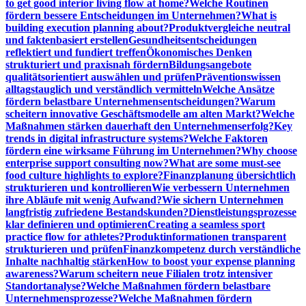
to get good interior living flow at home?
Welche Routinen
fördern bessere Entscheidungen im Unternehmen?
What is
building execution planning about?
Produktvergleiche neutral
und faktenbasiert erstellen
Gesundheitsentscheidungen
reflektiert und fundiert treffen
Ökonomisches Denken
strukturiert und praxisnah fördern
Bildungsangebote
qualitätsorientiert auswählen und prüfen
Präventionswissen
alltagstauglich und verständlich vermitteln
Welche Ansätze
fördern belastbare Unternehmensentscheidungen?
Warum
scheitern innovative Geschäftsmodelle am alten Markt?
Welche
Maßnahmen stärken dauerhaft den Unternehmenserfolg?
Key
trends in digital infrastructure systems?
Welche Faktoren
fördern eine wirksame Führung im Unternehmen?
Why choose
enterprise support consulting now?
What are some must-see
food culture highlights to explore?
Finanzplanung übersichtlich
strukturieren und kontrollieren
Wie verbessern Unternehmen
ihre Abläufe mit wenig Aufwand?
Wie sichern Unternehmen
langfristig zufriedene Bestandskunden?
Dienstleistungsprozesse
klar definieren und optimieren
Creating a seamless sport
practice flow for athletes?
Produktinformationen transparent
strukturieren und prüfen
Finanzkompetenz durch verständliche
Inhalte nachhaltig stärken
How to boost your expense planning
awareness?
Warum scheitern neue Filialen trotz intensiver
Standortanalyse?
Welche Maßnahmen fördern belastbare
Unternehmensprozesse?
Welche Maßnahmen fördern