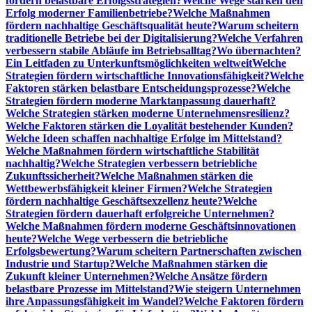
fördern belastbare Erfolgsstrategien?
Welche Wege stärken den
Erfolg moderner Familienbetriebe?
Welche Maßnahmen
fördern nachhaltige Geschäftsqualität heute?
Warum scheitern
traditionelle Betriebe bei der Digitalisierung?
Welche Verfahren
verbessern stabile Abläufe im Betriebsalltag?
Wo übernachten?
Ein Leitfaden zu Unterkunftsmöglichkeiten weltweit
Welche
Strategien fördern wirtschaftliche Innovationsfähigkeit?
Welche
Faktoren stärken belastbare Entscheidungsprozesse?
Welche
Strategien fördern moderne Marktanpassung dauerhaft?
Welche Strategien stärken moderne Unternehmensresilienz?
Welche Faktoren stärken die Loyalität bestehender Kunden?
Welche Ideen schaffen nachhaltige Erfolge im Mittelstand?
Welche Maßnahmen fördern wirtschaftliche Stabilität
nachhaltig?
Welche Strategien verbessern betriebliche
Zukunftssicherheit?
Welche Maßnahmen stärken die
Wettbewerbsfähigkeit kleiner Firmen?
Welche Strategien
fördern nachhaltige Geschäftsexzellenz heute?
Welche
Strategien fördern dauerhaft erfolgreiche Unternehmen?
Welche Maßnahmen fördern moderne Geschäftsinnovationen
heute?
Welche Wege verbessern die betriebliche
Erfolgsbewertung?
Warum scheitern Partnerschaften zwischen
Industrie und Startup?
Welche Maßnahmen stärken die
Zukunft kleiner Unternehmen?
Welche Ansätze fördern
belastbare Prozesse im Mittelstand?
Wie steigern Unternehmen
ihre Anpassungsfähigkeit im Wandel?
Welche Faktoren fördern