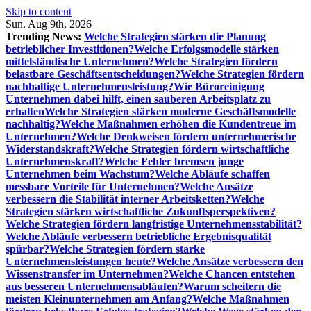
Skip to content
Sun. Aug 9th, 2026
Trending News:
Welche Strategien stärken die Planung
betrieblicher Investitionen?
Welche Erfolgsmodelle stärken
mittelständische Unternehmen?
Welche Strategien fördern
belastbare Geschäftsentscheidungen?
Welche Strategien fördern
nachhaltige Unternehmensleistung?
Wie Büroreinigung
Unternehmen dabei hilft, einen sauberen Arbeitsplatz zu
erhalten
Welche Strategien stärken moderne Geschäftsmodelle
nachhaltig?
Welche Maßnahmen erhöhen die Kundentreue im
Unternehmen?
Welche Denkweisen fördern unternehmerische
Widerstandskraft?
Welche Strategien fördern wirtschaftliche
Unternehmenskraft?
Welche Fehler bremsen junge
Unternehmen beim Wachstum?
Welche Abläufe schaffen
messbare Vorteile für Unternehmen?
Welche Ansätze
verbessern die Stabilität interner Arbeitsketten?
Welche
Strategien stärken wirtschaftliche Zukunftsperspektiven?
Welche Strategien fördern langfristige Unternehmensstabilität?
Welche Abläufe verbessern betriebliche Ergebnisqualität
spürbar?
Welche Strategien fördern starke
Unternehmensleistungen heute?
Welche Ansätze verbessern den
Wissenstransfer im Unternehmen?
Welche Chancen entstehen
aus besseren Unternehmensabläufen?
Warum scheitern die
meisten Kleinunternehmen am Anfang?
Welche Maßnahmen