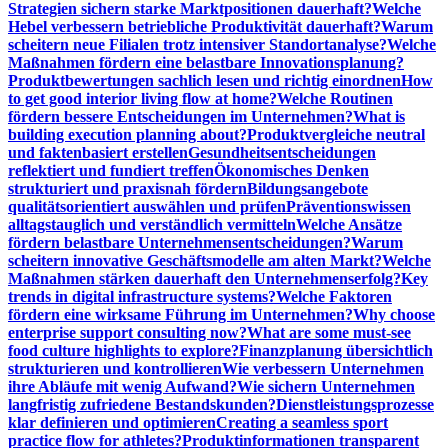
Strategien sichern starke Marktpositionen dauerhaft?
Welche
Hebel verbessern betriebliche Produktivität dauerhaft?
Warum
scheitern neue Filialen trotz intensiver Standortanalyse?
Welche
Maßnahmen fördern eine belastbare Innovationsplanung?
Produktbewertungen sachlich lesen und richtig einordnen
How
to get good interior living flow at home?
Welche Routinen
fördern bessere Entscheidungen im Unternehmen?
What is
building execution planning about?
Produktvergleiche neutral
und faktenbasiert erstellen
Gesundheitsentscheidungen
reflektiert und fundiert treffen
Ökonomisches Denken
strukturiert und praxisnah fördern
Bildungsangebote
qualitätsorientiert auswählen und prüfen
Präventionswissen
alltagstauglich und verständlich vermitteln
Welche Ansätze
fördern belastbare Unternehmensentscheidungen?
Warum
scheitern innovative Geschäftsmodelle am alten Markt?
Welche
Maßnahmen stärken dauerhaft den Unternehmenserfolg?
Key
trends in digital infrastructure systems?
Welche Faktoren
fördern eine wirksame Führung im Unternehmen?
Why choose
enterprise support consulting now?
What are some must-see
food culture highlights to explore?
Finanzplanung übersichtlich
strukturieren und kontrollieren
Wie verbessern Unternehmen
ihre Abläufe mit wenig Aufwand?
Wie sichern Unternehmen
langfristig zufriedene Bestandskunden?
Dienstleistungsprozesse
klar definieren und optimieren
Creating a seamless sport
practice flow for athletes?
Produktinformationen transparent