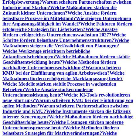
Erfolgsbewertung?
Warum scheitern Partnerschaften zwischen
Industrie und Startup?
Welche Maßnahmen stärken die
Zukunft kleiner Unternehmen?
Welche Ansätze fördern
belastbare Prozesse im Mittelstand?
Wie steigern Unternehmen
ihre Anpassungsfähigkeit im Wandel?
Welche Faktoren fördern
erfolgreiche Strategien für Lieferketten?
Welche Ansätze
fördern erfolgreiches Unternehmenswachstum 2027?
Welche
Schritte fördern belastbare Unternehmensstrukturen?
Welche
Maßnahmen steigern die Verlässlichkeit von Planungen?
Welche Werkzeuge erleichtern betriebliche
Zukunftsentscheidungen?
Welche Maßnahmen fördern stabile
Geschäftsentwicklung heute?
Welche Methoden fördern
nachhaltige Unternehmensentwicklung?
Warum scheitern
KMU bei der Einführung von agilen Arbeitsweisen?
Welche
Maßnahmen fördern erfolgreiche Marktanpassung heute?
Welche Modelle stärken stabile Prozesse in wachsenden
Betrieben?
Welche Ansätze stärken moderne
Unternehmensleistung heute?
Welche KI-Tools revolutionieren
neue Start-ups?
Warum scheitern KMU bei der Einführung von
agilen Methoden?
Warum scheitern Partnerschaften zwischen
Industrie und KMU?
Welche Instrumente stärken die Effizienz
interner Steuerungen?
Welche Maßnahmen fördern nachhaltige
Geschäftserfolge heute?
Welche Lösungen stärken moderne
Unternehmensprozesse heute?
Welche Methoden fördern
belastbare Strategien für Marktveränderungen?
Welche