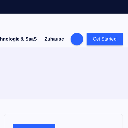
hnologie & SaaS
Zuhause
Get Started