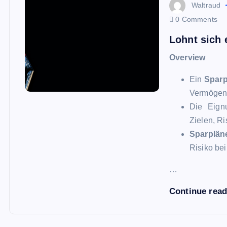
Waltraud
0 Comments
Lohnt sich 
Overview
Ein
Sparp
Vermögens
Die Eig
Zielen, Ri
Sparplän
Risiko be
…
Continue rea