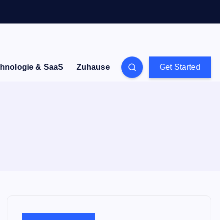
hnologie & SaaS
Zuhause
Get Started