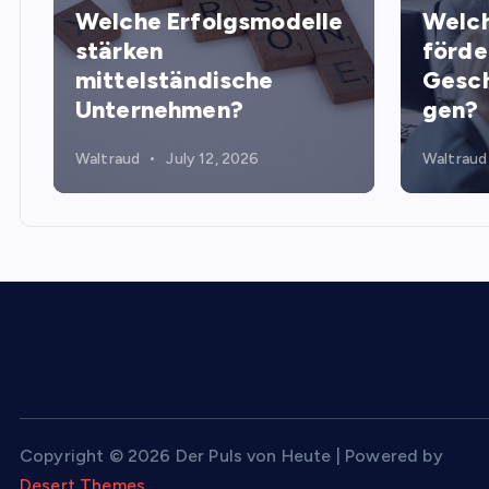
Welche Erfolgsmodelle
Welch
stärken
förde
mittelständische
Gesch
Unternehmen?
gen?
Waltraud
July 12, 2026
Waltraud
Copyright © 2026 Der Puls von Heute | Powered by
Desert Themes