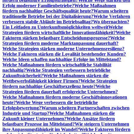
fördern belastbare Erfolgsstrategien?
Welche Wege stärken den
Erfolg moderner Familienbetriebe?
Welche Maßnahmen
fördern nachhaltige Geschäftsqualität heute?
Warum scheitern
traditionelle Betriebe bei der Digitalisierung?
Welche Verfahren
verbessern stabile Abläufe im Betriebsalltag?
Wo übernachten?
Ein Leitfaden zu Unterkunftsmöglichkeiten weltweit
Welche
Strategien fördern wirtschaftliche Innovationsfähigkeit?
Welche
Faktoren stärken belastbare Entscheidungsprozesse?
Welche
Strategien fördern moderne Marktanpassung dauerhaft?
Welche Strategien stärken moderne Unternehmensresilienz?
Welche Faktoren stärken die Loyalität bestehender Kunden?
Welche Ideen schaffen nachhaltige Erfolge im Mittelstand?
Welche Maßnahmen fördern wirtschaftliche Stabilität
nachhaltig?
Welche Strategien verbessern betriebliche
Zukunftssicherheit?
Welche Maßnahmen stärken die
Wettbewerbsfähigkeit kleiner Firmen?
Welche Strategien
fördern nachhaltige Geschäftsexzellenz heute?
Welche
Strategien fördern dauerhaft erfolgreiche Unternehmen?
Welche Maßnahmen fördern moderne Geschäftsinnovationen
heute?
Welche Wege verbessern die betriebliche
Erfolgsbewertung?
Warum scheitern Partnerschaften zwischen
Industrie und Startup?
Welche Maßnahmen stärken die
Zukunft kleiner Unternehmen?
Welche Ansätze fördern
belastbare Prozesse im Mittelstand?
Wie steigern Unternehmen
ihre Anpassungsfähigkeit im Wandel?
Welche Faktoren fördern