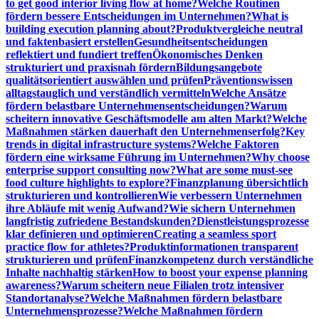
to get good interior living flow at home?
Welche Routinen
fördern bessere Entscheidungen im Unternehmen?
What is
building execution planning about?
Produktvergleiche neutral
und faktenbasiert erstellen
Gesundheitsentscheidungen
reflektiert und fundiert treffen
Ökonomisches Denken
strukturiert und praxisnah fördern
Bildungsangebote
qualitätsorientiert auswählen und prüfen
Präventionswissen
alltagstauglich und verständlich vermitteln
Welche Ansätze
fördern belastbare Unternehmensentscheidungen?
Warum
scheitern innovative Geschäftsmodelle am alten Markt?
Welche
Maßnahmen stärken dauerhaft den Unternehmenserfolg?
Key
trends in digital infrastructure systems?
Welche Faktoren
fördern eine wirksame Führung im Unternehmen?
Why choose
enterprise support consulting now?
What are some must-see
food culture highlights to explore?
Finanzplanung übersichtlich
strukturieren und kontrollieren
Wie verbessern Unternehmen
ihre Abläufe mit wenig Aufwand?
Wie sichern Unternehmen
langfristig zufriedene Bestandskunden?
Dienstleistungsprozesse
klar definieren und optimieren
Creating a seamless sport
practice flow for athletes?
Produktinformationen transparent
strukturieren und prüfen
Finanzkompetenz durch verständliche
Inhalte nachhaltig stärken
How to boost your expense planning
awareness?
Warum scheitern neue Filialen trotz intensiver
Standortanalyse?
Welche Maßnahmen fördern belastbare
Unternehmensprozesse?
Welche Maßnahmen fördern