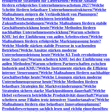
erfolgreiche Strategien für Lieferketten?
Welche Ansätze
fördern erfolgreiches Unternehmenswachstum 2027?
Welche
Schritte fördern belastbare Unternehmensstrukturen?
Welche
Maßnahmen steigern die Verlässlichkeit von Planungen?
Welche Werkzeuge erleichtern betriebliche
Zukunftsentscheidungen?
Welche Maßnahmen fördern stabile
Geschäftsentwicklung heute?
Welche Methoden fördern
nachhaltige Unternehmensentwicklung?
Warum scheitern
KMU bei der Einführung von agilen Arbeitsweisen?
Welche
Maßnahmen fördern erfolgreiche Marktanpassung heute?
Welche Modelle stärken stabile Prozesse in wachsenden
Betrieben?
Welche Ansätze stärken moderne
Unternehmensleistung heute?
Welche KI-Tools revolutionieren
neue Start-ups?
Warum scheitern KMU bei der Einführung von
agilen Methoden?
Warum scheitern Partnerschaften zwischen
Industrie und KMU?
Welche Instrumente stärken die Effizienz
interner Steuerungen?
Welche Maßnahmen fördern nachhaltige
Geschäftserfolge heute?
Welche Lösungen stärken moderne
Unternehmensprozesse heute?
Welche Methoden fördern
belastbare Strategien für Marktveränderungen?
Welche
Strategien sichern starke Marktpositionen dauerhaft?
Welche
Hebel verbessern betriebliche Produktivität dauerhaft?
Warum
scheitern neue Filialen trotz intensiver Standortanalyse?
Welche
Maßnahmen fördern eine belastbare Innovationsplanung?
Produktbewertungen sachlich lesen und richtig einordnen
How