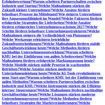
Erfolgsbewertung?
Warum scheitern Partnerschaften zwischen
Industrie und Startup?
Welche Maßnahmen stärken die
Zukunft kleiner Unternehmen?
Welche Ansätze fördern
belastbare Prozesse im Mittelstand?
Wie steigern Unternehmen
ihre Anpassungsfähigkeit im Wandel?
Welche Faktoren fördern
erfolgreiche Strategien für Lieferketten?
Welche Ansätze
fördern erfolgreiches Unternehmenswachstum 2027?
Welche
Schritte fördern belastbare Unternehmensstrukturen?
Welche
Maßnahmen steigern die Verlässlichkeit von Planungen?
Welche Werkzeuge erleichtern betriebliche
Zukunftsentscheidungen?
Welche Maßnahmen fördern stabile
Geschäftsentwicklung heute?
Welche Methoden fördern
nachhaltige Unternehmensentwicklung?
Warum scheitern
KMU bei der Einführung von agilen Arbeitsweisen?
Welche
Maßnahmen fördern erfolgreiche Marktanpassung heute?
Welche Modelle stärken stabile Prozesse in wachsenden
Betrieben?
Welche Ansätze stärken moderne
Unternehmensleistung heute?
Welche KI-Tools revolutionieren
neue Start-ups?
Warum scheitern KMU bei der Einführung von
agilen Methoden?
Warum scheitern Partnerschaften zwischen
Industrie und KMU?
Welche Instrumente stärken die Effizienz
interner Steuerungen?
Welche Maßnahmen fördern nachhaltige
Geschäftserfolge heute?
Welche Lösungen stärken moderne
Unternehmensprozesse heute?
Welche Methoden fördern
belastbare Strategien für Marktveränderungen?
Welche