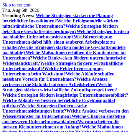
Skip to content
Thu. Aug 6th, 2026
Trending News:
Welche Strategien stärken die Planung
betrieblicher Investitionen?
Welche Erfolgsmodelle stärken
mittelständische Unternehmen?
Welche Strategien fördern
belastbare Geschäftsentscheidungen?
Welche Strategien fördern
nachhaltige Unternehmensleistung?
Wie Büroreinigung
Unternehmen dabei hilft, einen sauberen Arbeitsplatz zu
erhalten
Welche Strategien stärken moderne Geschäftsmodelle
nachhaltig?
Welche Maßnahmen erhöhen die Kundentreue im
Unternehmen?
Welche Denkweisen fördern unternehmerische
Widerstandskraft?
Welche Strategien fördern wirtschaftliche
Unternehmenskraft?
Welche Fehler bremsen junge
Unternehmen beim Wachstum?
Welche Abläufe schaffen
messbare Vorteile für Unternehmen?
Welche Ansätze
verbessern die Stabilität interner Arbeitsketten?
Welche
Strategien stärken wirtschaftliche Zukunftsperspektiven?
Welche Strategien fördern langfristige Unternehmensstabilität?
Welche Abläufe verbessern betriebliche Ergebnisqualität
spürbar?
Welche Strategien fördern starke
Unternehmensleistungen heute?
Welche Ansätze verbessern den
Wissenstransfer im Unternehmen?
Welche Chancen entstehen
aus besseren Unternehmensabläufen?
Warum scheitern die
meisten Kleinunternehmen am Anfang?
Welche Maßnahmen