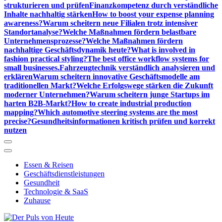
strukturieren und prüfen
Finanzkompetenz durch verständliche
Inhalte nachhaltig stärken
How to boost your expense planning
awareness?
Warum scheitern neue Filialen trotz intensiver
Standortanalyse?
Welche Maßnahmen fördern belastbare
Unternehmensprozesse?
Welche Maßnahmen fördern
nachhaltige Geschäftsdynamik heute?
What is involved in
fashion practical styling?
The best office workflow systems for
small businesses.
Fahrzeugtechnik verständlich analysieren und
erklären
Warum scheitern innovative Geschäftsmodelle am
traditionellen Markt?
Welche Erfolgswege stärken die Zukunft
moderner Unternehmen?
Warum scheitern junge Startups im
harten B2B-Markt?
How to create industrial production
mapping?
Which automotive steering systems are the most
precise?
Gesundheitsinformationen kritisch prüfen und korrekt
nutzen
Essen & Reisen
Geschäftsdienstleistungen
Gesundheit
Technologie & SaaS
Zuhause