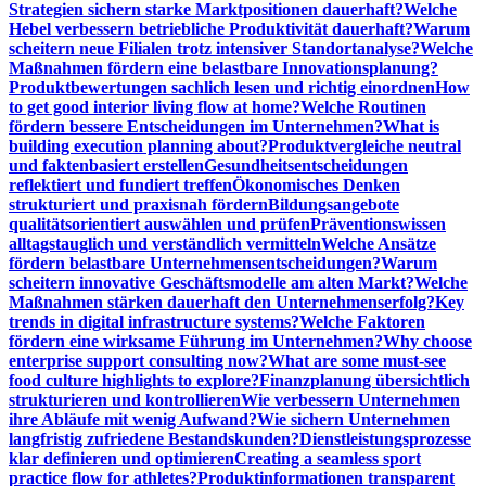
Strategien sichern starke Marktpositionen dauerhaft?
Welche
Hebel verbessern betriebliche Produktivität dauerhaft?
Warum
scheitern neue Filialen trotz intensiver Standortanalyse?
Welche
Maßnahmen fördern eine belastbare Innovationsplanung?
Produktbewertungen sachlich lesen und richtig einordnen
How
to get good interior living flow at home?
Welche Routinen
fördern bessere Entscheidungen im Unternehmen?
What is
building execution planning about?
Produktvergleiche neutral
und faktenbasiert erstellen
Gesundheitsentscheidungen
reflektiert und fundiert treffen
Ökonomisches Denken
strukturiert und praxisnah fördern
Bildungsangebote
qualitätsorientiert auswählen und prüfen
Präventionswissen
alltagstauglich und verständlich vermitteln
Welche Ansätze
fördern belastbare Unternehmensentscheidungen?
Warum
scheitern innovative Geschäftsmodelle am alten Markt?
Welche
Maßnahmen stärken dauerhaft den Unternehmenserfolg?
Key
trends in digital infrastructure systems?
Welche Faktoren
fördern eine wirksame Führung im Unternehmen?
Why choose
enterprise support consulting now?
What are some must-see
food culture highlights to explore?
Finanzplanung übersichtlich
strukturieren und kontrollieren
Wie verbessern Unternehmen
ihre Abläufe mit wenig Aufwand?
Wie sichern Unternehmen
langfristig zufriedene Bestandskunden?
Dienstleistungsprozesse
klar definieren und optimieren
Creating a seamless sport
practice flow for athletes?
Produktinformationen transparent