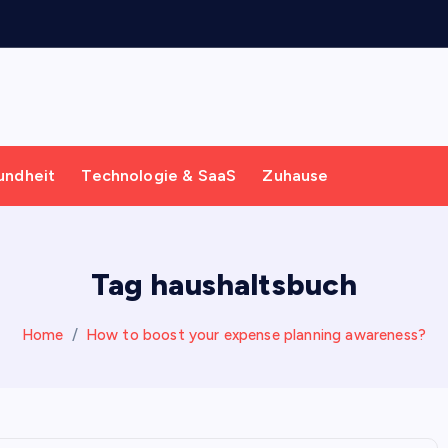
g
s
m
o
undheit
Technologie & SaaS
Zuhause
Tag haushaltsbuch
Home
How to boost your expense planning awareness?