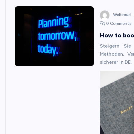
Waltraud
0 Comments
How to boo
Steigern Sie
Methoden. Ve
sicherer in DE.