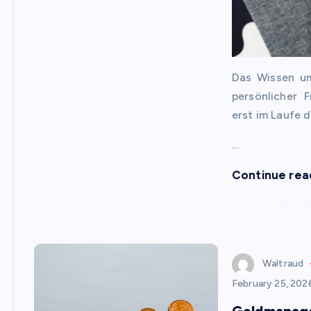
Das Wissen um
persönlicher 
erst im Laufe d
…
Continue rea
Waltraud
February 25, 202
Geldmanage