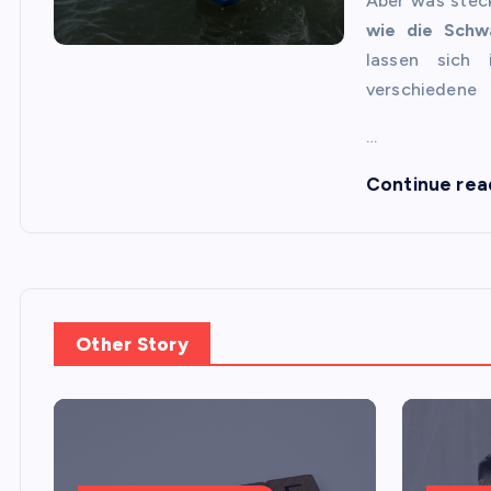
Aber was stec
wie die Schw
lassen sich 
verschiedene
…
Continue rea
Other Story