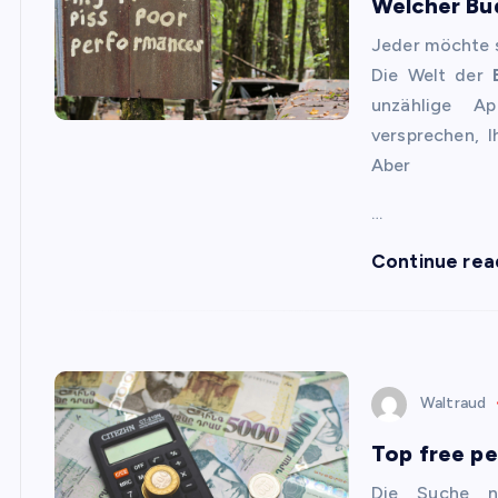
Welcher Bud
Jeder möchte s
Die Welt der
unzählige Ap
versprechen, I
Aber
…
Continue rea
Waltraud
Top free pe
Die Suche n