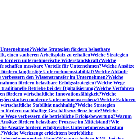
he Unternehmen?
Welche Strategien fördern belastbare
t, einen sauberen Arbeitsplatz zu erhalten
Welche Strategien
n fördern unternehmerische Widerstandskraft?
Welche
fe schaffen messbare Vorteile für Unternehmen?
Welche Ansätze
 fördern langfristige Unternehmensstabilität?
Welche Abläufe
e verbessern den Wissenstransfer im Unternehmen?
Welche
ahmen fördern belastbare Erfolgsstrategien?
Welche Wege
raditionelle Betriebe bei der Digitalisierung?
Welche Verfahren
en fördern wirtschaftliche Innovationsfähigkeit?
Welche
tegien stärken moderne Unternehmensresilienz?
Welche Faktoren
rtschaftliche Stabilität nachhaltig?
Welche Strategien
en fördern nachhaltige Geschäftsexzellenz heute?
Welche
e Wege verbessern die betriebliche Erfolgsbewertung?
Warum
Ansätze fördern belastbare Prozesse im Mittelstand?
Wie
che Ansätze fördern erfolgreiches Unternehmenswachstum
n?
Welche Werkzeuge erleichtern betriebliche
 Unternehmensentwicklung?
Warum scheitern KMU bei der