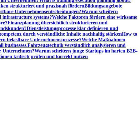
n im Unternehmen?
What is building execution planning about?
en strukturiert und praxisnah fördern
Bildungsangebote
lastbare Unternehmensentscheidungen?
Warum scheitern
l infrastructure systems?
Welche Faktoren fördern eine wirksame
ore?
Finanzplanung übersichtlich strukturieren und
tandskunden?
Dienstleistungsprozesse klar definieren und
ompetenz durch verständliche Inhalte nachhaltig stärken
How to
n belastbare Unternehmensprozesse?
Welche Maßnahmen
ll businesses.
Fahrzeugtechnik verständlich analysieren und
er Unternehmen?
Warum scheitern junge Startups im harten B2B-
ionen kritisch prüfen und korrekt nutzen