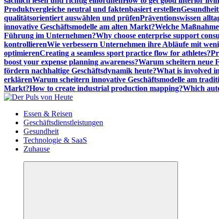
sachlich lesen und richtig einordnen
How to get good interior livi
Produktvergleiche neutral und faktenbasiert erstellen
Gesundheits
qualitätsorientiert auswählen und prüfen
Präventionswissen allta
innovative Geschäftsmodelle am alten Markt?
Welche Maßnahmen 
Führung im Unternehmen?
Why choose enterprise support cons
kontrollieren
Wie verbessern Unternehmen ihre Abläufe mit we
optimieren
Creating a seamless sport practice flow for athletes?
Pr
boost your expense planning awareness?
Warum scheitern neue Fi
fördern nachhaltige Geschäftsdynamik heute?
What is involved in
erklären
Warum scheitern innovative Geschäftsmodelle am tradit
Markt?
How to create industrial production mapping?
Which auto
Meldungen die Resonanz finden
Essen & Reisen
Geschäftsdienstleistungen
Gesundheit
Technologie & SaaS
Zuhause