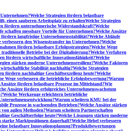
he Unternehmen?
Welche Strategien fördern belastbare
t, einen sauberen Arbeitsplatz zu erhalten
Welche Strategien
n fördern unternehmerische Widerstandskraft?
Welche
fe schaffen messbare Vorteile für Unternehmen?
Welche Ansätze
 fördern langfristige Unternehmensstabilität?
Welche Abläufe
e verbessern den Wissenstransfer im Unternehmen?
Welche
ahmen fördern belastbare Erfolgsstrategien?
Welche Wege
raditionelle Betriebe bei der Digitalisierung?
Welche Verfahren
en fördern wirtschaftliche Innovationsfähigkeit?
Welche
tegien stärken moderne Unternehmensresilienz?
Welche Faktoren
rtschaftliche Stabilität nachhaltig?
Welche Strategien
en fördern nachhaltige Geschäftsexzellenz heute?
Welche
e Wege verbessern die betriebliche Erfolgsbewertung?
Warum
Ansätze fördern belastbare Prozesse im Mittelstand?
Wie
che Ansätze fördern erfolgreiches Unternehmenswachstum
n?
Welche Werkzeuge erleichtern betriebliche
 Unternehmensentwicklung?
Warum scheitern KMU bei der
abile Prozesse in wachsenden Betrieben?
Welche Ansätze stärken
 von agilen Methoden?
Warum scheitern Partnerschaften
ige Geschäftserfolge heute?
Welche Lösungen stärken moderne
n starke Marktpositionen dauerhaft?
Welche Hebel verbessern
ine belastbare Innovationsplanung?
Produktbewertungen