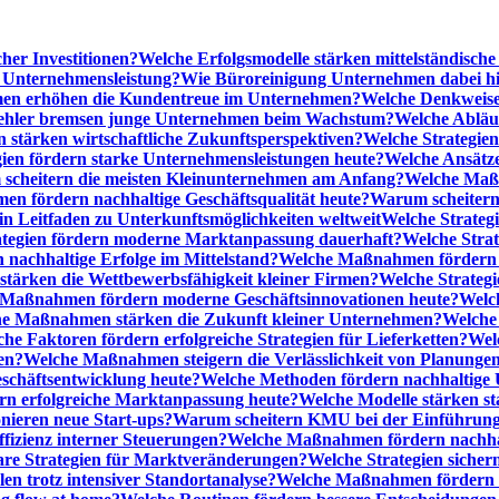
cher Investitionen?
Welche Erfolgsmodelle stärken mittelständisc
e Unternehmensleistung?
Wie Büroreinigung Unternehmen dabei hilf
n erhöhen die Kundentreue im Unternehmen?
Welche Denkweise
ehler bremsen junge Unternehmen beim Wachstum?
Welche Abläu
n stärken wirtschaftliche Zukunftsperspektiven?
Welche Strategien
gien fördern starke Unternehmensleistungen heute?
Welche Ansätz
scheitern die meisten Kleinunternehmen am Anfang?
Welche Maßn
n fördern nachhaltige Geschäftsqualität heute?
Warum scheitern t
n Leitfaden zu Unterkunftsmöglichkeiten weltweit
Welche Strategi
ategien fördern moderne Marktanpassung dauerhaft?
Welche Stra
 nachhaltige Erfolge im Mittelstand?
Welche Maßnahmen fördern wi
ärken die Wettbewerbsfähigkeit kleiner Firmen?
Welche Strategi
Maßnahmen fördern moderne Geschäftsinnovationen heute?
Welch
e Maßnahmen stärken die Zukunft kleiner Unternehmen?
Welche 
he Faktoren fördern erfolgreiche Strategien für Lieferketten?
Wel
en?
Welche Maßnahmen steigern die Verlässlichkeit von Planunge
schäftsentwicklung heute?
Welche Methoden fördern nachhaltige
n erfolgreiche Marktanpassung heute?
Welche Modelle stärken st
onieren neue Start-ups?
Warum scheitern KMU bei der Einführung
ffizienz interner Steuerungen?
Welche Maßnahmen fördern nachhalt
are Strategien für Marktveränderungen?
Welche Strategien sicher
en trotz intensiver Standortanalyse?
Welche Maßnahmen fördern e