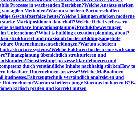
abile Prozesse in wachsenden Betrieben?
Welche Ansätze stärken
 von agilen Methoden?
Warum scheitern Partnerschaften
ige Geschäftserfolge heute?
Welche Lösungen stärken moderne
n starke Marktpositionen dauerhaft?
Welche Hebel verbessern
ine belastbare Innovationsplanung?
Produktbewertungen
n im Unternehmen?
What is building execution planning about?
en strukturiert und praxisnah fördern
Bildungsangebote
lastbare Unternehmensentscheidungen?
Warum scheitern
l infrastructure systems?
Welche Faktoren fördern eine wirksame
ore?
Finanzplanung übersichtlich strukturieren und
tandskunden?
Dienstleistungsprozesse klar definieren und
ompetenz durch verständliche Inhalte nachhaltig stärken
How to
n belastbare Unternehmensprozesse?
Welche Maßnahmen
ll businesses.
Fahrzeugtechnik verständlich analysieren und
er Unternehmen?
Warum scheitern junge Startups im harten B2B-
ionen kritisch prüfen und korrekt nutzen