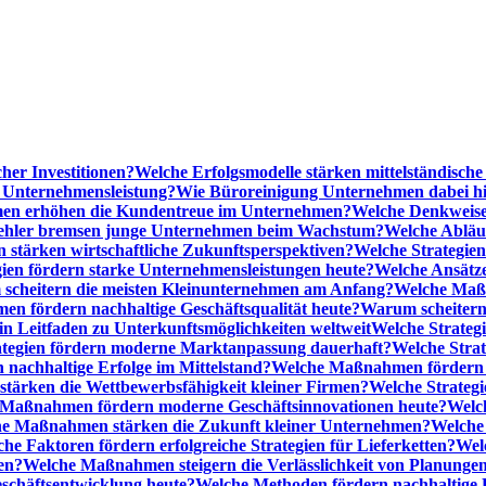
cher Investitionen?
Welche Erfolgsmodelle stärken mittelständisc
e Unternehmensleistung?
Wie Büroreinigung Unternehmen dabei hilf
n erhöhen die Kundentreue im Unternehmen?
Welche Denkweise
ehler bremsen junge Unternehmen beim Wachstum?
Welche Abläu
n stärken wirtschaftliche Zukunftsperspektiven?
Welche Strategien
gien fördern starke Unternehmensleistungen heute?
Welche Ansätz
scheitern die meisten Kleinunternehmen am Anfang?
Welche Maßn
n fördern nachhaltige Geschäftsqualität heute?
Warum scheitern t
n Leitfaden zu Unterkunftsmöglichkeiten weltweit
Welche Strategi
ategien fördern moderne Marktanpassung dauerhaft?
Welche Stra
 nachhaltige Erfolge im Mittelstand?
Welche Maßnahmen fördern wi
ärken die Wettbewerbsfähigkeit kleiner Firmen?
Welche Strategi
Maßnahmen fördern moderne Geschäftsinnovationen heute?
Welch
e Maßnahmen stärken die Zukunft kleiner Unternehmen?
Welche 
he Faktoren fördern erfolgreiche Strategien für Lieferketten?
Wel
en?
Welche Maßnahmen steigern die Verlässlichkeit von Planunge
schäftsentwicklung heute?
Welche Methoden fördern nachhaltige