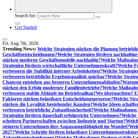
Search for:
Get Started
Fri. Aug 7th, 2026
Trending News:
Welche Strategien stärken die Planung betriebli
Geschäftsentscheidungen?
Welche Strategien fördern nachhaltig
stärken moderne Geschäftsmodelle nachhaltig?
Welche Maßnahme
Strategien fördern wirtschaftliche Unternehmenskraft?
Welche F
verbessern die Stabilität interner Arbeitsketten?
Welche Strategie
verbessern betriebliche Ergebnisqualität spürbar?
Welche Strate
Chancen entstehen aus besseren Unternehmensabläufen?
Warum 
stärken den Erfolg moderner Familienbetriebe?
Welche Maßnahme
verbessern stabile Abläufe im Betriebsalltag?
Wo übernachten? Ei
Faktoren stärken belastbare Entscheidungsprozesse?
Welche Str
stärken die Loyalität bestehender Kunden?
Welche Ideen schaffen
verbessern betriebliche Zukunftssicherheit?
Welche Maßnahmen st
Strategien fördern dauerhaft erfolgreiche Unternehmen?
Welche 
scheitern Partnerschaften zwischen Industrie und Startup?
Welch
steigern Unternehmen ihre Anpassungsfähigkeit im Wandel?
Welc
2027?
Welche Schritte fördern belastbare Unternehmensstruktur
Zukunftsentscheidungen?
Welche Maßnahmen fördern stabile Ge