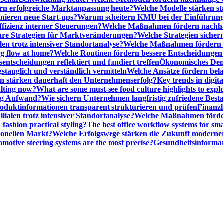
n erfolgreiche Marktanpassung heute?
Welche Modelle stärken st
onieren neue Start-ups?
Warum scheitern KMU bei der Einführung
ffizienz interner Steuerungen?
Welche Maßnahmen fördern nachhalt
are Strategien für Marktveränderungen?
Welche Strategien sicher
en trotz intensiver Standortanalyse?
Welche Maßnahmen fördern e
ng flow at home?
Welche Routinen fördern bessere Entscheidunge
entscheidungen reflektiert und fundiert treffen
Ökonomisches Denk
gstauglich und verständlich vermitteln
Welche Ansätze fördern be
stärken dauerhaft den Unternehmenserfolg?
Key trends in digita
ulting now?
What are some must-see food culture highlights to expl
nig Aufwand?
Wie sichern Unternehmen langfristig zufriedene Bes
oduktinformationen transparent strukturieren und prüfen
Finanzk
lialen trotz intensiver Standortanalyse?
Welche Maßnahmen förder
 fashion practical styling?
The best office workflow systems for sma
ionellen Markt?
Welche Erfolgswege stärken die Zukunft modern
motive steering systems are the most precise?
Gesundheitsinformat