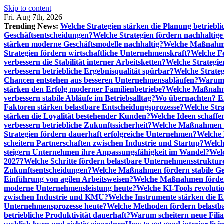
Skip to content
Fri. Aug 7th, 2026
Trending News:
Welche Strategien stärken die Planung betriebli
Geschäftsentscheidungen?
Welche Strategien fördern nachhaltig
stärken moderne Geschäftsmodelle nachhaltig?
Welche Maßnahme
Strategien fördern wirtschaftliche Unternehmenskraft?
Welche F
verbessern die Stabilität interner Arbeitsketten?
Welche Strategie
verbessern betriebliche Ergebnisqualität spürbar?
Welche Strate
Chancen entstehen aus besseren Unternehmensabläufen?
Warum 
stärken den Erfolg moderner Familienbetriebe?
Welche Maßnahme
verbessern stabile Abläufe im Betriebsalltag?
Wo übernachten? Ei
Faktoren stärken belastbare Entscheidungsprozesse?
Welche Str
stärken die Loyalität bestehender Kunden?
Welche Ideen schaffen
verbessern betriebliche Zukunftssicherheit?
Welche Maßnahmen st
Strategien fördern dauerhaft erfolgreiche Unternehmen?
Welche 
scheitern Partnerschaften zwischen Industrie und Startup?
Welch
steigern Unternehmen ihre Anpassungsfähigkeit im Wandel?
Welc
2027?
Welche Schritte fördern belastbare Unternehmensstruktur
Zukunftsentscheidungen?
Welche Maßnahmen fördern stabile Ge
Einführung von agilen Arbeitsweisen?
Welche Maßnahmen förder
moderne Unternehmensleistung heute?
Welche KI-Tools revoluti
zwischen Industrie und KMU?
Welche Instrumente stärken die E
Unternehmensprozesse heute?
Welche Methoden fördern belastb
betriebliche Produktivität dauerhaft?
Warum scheitern neue Filial