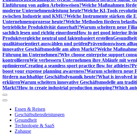
Einführung von agilen Arbeitsweisen?
Welche Maßnahmen förder
moderne Unternehmensleistung heute?
Welche KI-Tools revoluti
zwischen Industrie und KMU?
Welche Instrumente stärken die E
Unternehmensprozesse heute?
Welche Methoden fördern belastb
betriebliche Produktivität dauerhaft?
Warum scheitern neue Filial
sachlich lesen und richtig einordnen
How to get good interior livi
Produktvergleiche neutral und faktenbasiert erstellen
Gesundheits
qualitätsorientiert auswählen und prüfen
Präventionswissen allta
innovative Geschäftsmodelle am alten Markt?
Welche Maßnahmen 
Führung im Unternehmen?
Why choose enterprise support cons
kontrollieren
Wie verbessern Unternehmen ihre Abläufe mit we
optimieren
Creating a seamless sport practice flow for athletes?
Pr
boost your expense planning awareness?
Warum scheitern neue Fi
fördern nachhaltige Geschäftsdynamik heute?
What is involved in
erklären
Warum scheitern innovative Geschäftsmodelle am tradit
Markt?
How to create industrial production mapping?
Which auto
Essen & Reisen
Geschäftsdienstleistungen
Gesundheit
Technologie & SaaS
Zuhause