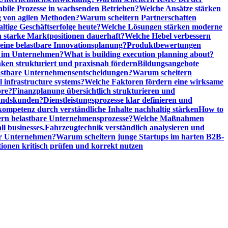
abile Prozesse in wachsenden Betrieben?
Welche Ansätze stärken
 von agilen Methoden?
Warum scheitern Partnerschaften
ige Geschäftserfolge heute?
Welche Lösungen stärken moderne
n starke Marktpositionen dauerhaft?
Welche Hebel verbessern
ine belastbare Innovationsplanung?
Produktbewertungen
n im Unternehmen?
What is building execution planning about?
en strukturiert und praxisnah fördern
Bildungsangebote
lastbare Unternehmensentscheidungen?
Warum scheitern
l infrastructure systems?
Welche Faktoren fördern eine wirksame
ore?
Finanzplanung übersichtlich strukturieren und
tandskunden?
Dienstleistungsprozesse klar definieren und
ompetenz durch verständliche Inhalte nachhaltig stärken
How to
n belastbare Unternehmensprozesse?
Welche Maßnahmen
ll businesses.
Fahrzeugtechnik verständlich analysieren und
er Unternehmen?
Warum scheitern junge Startups im harten B2B-
ionen kritisch prüfen und korrekt nutzen