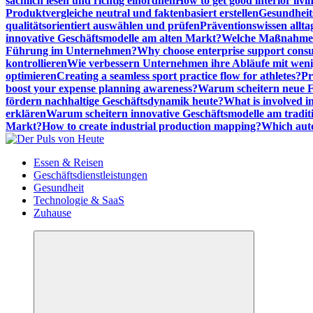
sachlich lesen und richtig einordnen
How to get good interior livi
Produktvergleiche neutral und faktenbasiert erstellen
Gesundheits
qualitätsorientiert auswählen und prüfen
Präventionswissen allta
innovative Geschäftsmodelle am alten Markt?
Welche Maßnahmen 
Führung im Unternehmen?
Why choose enterprise support cons
kontrollieren
Wie verbessern Unternehmen ihre Abläufe mit we
optimieren
Creating a seamless sport practice flow for athletes?
Pr
boost your expense planning awareness?
Warum scheitern neue Fi
fördern nachhaltige Geschäftsdynamik heute?
What is involved in
erklären
Warum scheitern innovative Geschäftsmodelle am tradit
Markt?
How to create industrial production mapping?
Which auto
Meldungen die Resonanz finden
Essen & Reisen
Geschäftsdienstleistungen
Gesundheit
Technologie & SaaS
Zuhause