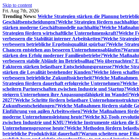
Skip to content
Fri. Aug 7th, 2026
Trending News:
Welche Strategien stärken die Planung betriebli
Geschäftsentscheidungen?
Welche Strategien fördern nachhaltig
stärken moderne Geschäftsmodelle nachhaltig?
Welche Maßnahme
Strategien fördern wirtschaftliche Unternehmenskraft?
Welche F
verbessern die Stabilität interner Arbeitsketten?
Welche Strategie
verbessern betriebliche Ergebnisqualität spürbar?
Welche Strate
Chancen entstehen aus besseren Unternehmensabläufen?
Warum 
stärken den Erfolg moderner Familienbetriebe?
Welche Maßnahme
verbessern stabile Abläufe im Betriebsalltag?
Wo übernachten? Ei
Faktoren stärken belastbare Entscheidungsprozesse?
Welche Str
stärken die Loyalität bestehender Kunden?
Welche Ideen schaffen
verbessern betriebliche Zukunftssicherheit?
Welche Maßnahmen st
Strategien fördern dauerhaft erfolgreiche Unternehmen?
Welche 
scheitern Partnerschaften zwischen Industrie und Startup?
Welch
steigern Unternehmen ihre Anpassungsfähigkeit im Wandel?
Welc
2027?
Welche Schritte fördern belastbare Unternehmensstruktur
Zukunftsentscheidungen?
Welche Maßnahmen fördern stabile Ge
Einführung von agilen Arbeitsweisen?
Welche Maßnahmen förder
moderne Unternehmensleistung heute?
Welche KI-Tools revoluti
zwischen Industrie und KMU?
Welche Instrumente stärken die E
Unternehmensprozesse heute?
Welche Methoden fördern belastb
betriebliche Produktivität dauerhaft?
Warum scheitern neue Filial