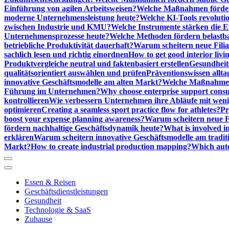
Einführung von agilen Arbeitsweisen?
Welche Maßnahmen förder
moderne Unternehmensleistung heute?
Welche KI-Tools revoluti
zwischen Industrie und KMU?
Welche Instrumente stärken die E
Unternehmensprozesse heute?
Welche Methoden fördern belastb
betriebliche Produktivität dauerhaft?
Warum scheitern neue Filial
sachlich lesen und richtig einordnen
How to get good interior livi
Produktvergleiche neutral und faktenbasiert erstellen
Gesundheits
qualitätsorientiert auswählen und prüfen
Präventionswissen allta
innovative Geschäftsmodelle am alten Markt?
Welche Maßnahmen 
Führung im Unternehmen?
Why choose enterprise support cons
kontrollieren
Wie verbessern Unternehmen ihre Abläufe mit we
optimieren
Creating a seamless sport practice flow for athletes?
Pr
boost your expense planning awareness?
Warum scheitern neue Fi
fördern nachhaltige Geschäftsdynamik heute?
What is involved in
erklären
Warum scheitern innovative Geschäftsmodelle am tradit
Markt?
How to create industrial production mapping?
Which auto
Essen & Reisen
Geschäftsdienstleistungen
Gesundheit
Technologie & SaaS
Zuhause