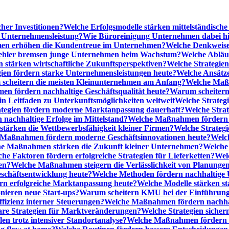
cher Investitionen?
Welche Erfolgsmodelle stärken mittelständisc
e Unternehmensleistung?
Wie Büroreinigung Unternehmen dabei hilf
n erhöhen die Kundentreue im Unternehmen?
Welche Denkweise
ehler bremsen junge Unternehmen beim Wachstum?
Welche Abläu
n stärken wirtschaftliche Zukunftsperspektiven?
Welche Strategien
gien fördern starke Unternehmensleistungen heute?
Welche Ansätz
scheitern die meisten Kleinunternehmen am Anfang?
Welche Maßn
n fördern nachhaltige Geschäftsqualität heute?
Warum scheitern t
n Leitfaden zu Unterkunftsmöglichkeiten weltweit
Welche Strategi
ategien fördern moderne Marktanpassung dauerhaft?
Welche Stra
 nachhaltige Erfolge im Mittelstand?
Welche Maßnahmen fördern wi
ärken die Wettbewerbsfähigkeit kleiner Firmen?
Welche Strategi
Maßnahmen fördern moderne Geschäftsinnovationen heute?
Welch
e Maßnahmen stärken die Zukunft kleiner Unternehmen?
Welche 
he Faktoren fördern erfolgreiche Strategien für Lieferketten?
Wel
en?
Welche Maßnahmen steigern die Verlässlichkeit von Planunge
schäftsentwicklung heute?
Welche Methoden fördern nachhaltige
n erfolgreiche Marktanpassung heute?
Welche Modelle stärken st
onieren neue Start-ups?
Warum scheitern KMU bei der Einführung
ffizienz interner Steuerungen?
Welche Maßnahmen fördern nachhalt
are Strategien für Marktveränderungen?
Welche Strategien sicher
en trotz intensiver Standortanalyse?
Welche Maßnahmen fördern e