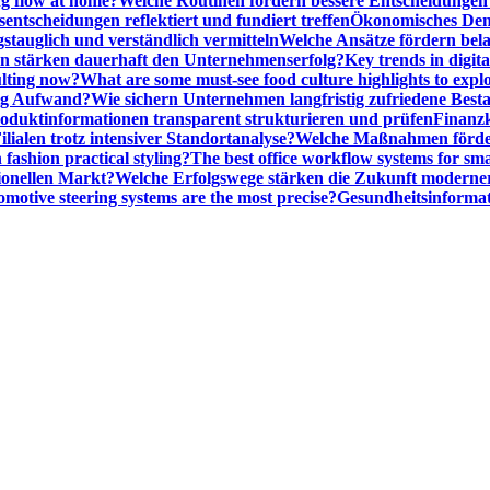
ng flow at home?
Welche Routinen fördern bessere Entscheidunge
entscheidungen reflektiert und fundiert treffen
Ökonomisches Denk
gstauglich und verständlich vermitteln
Welche Ansätze fördern be
stärken dauerhaft den Unternehmenserfolg?
Key trends in digita
ulting now?
What are some must-see food culture highlights to expl
nig Aufwand?
Wie sichern Unternehmen langfristig zufriedene Bes
oduktinformationen transparent strukturieren und prüfen
Finanzk
lialen trotz intensiver Standortanalyse?
Welche Maßnahmen förder
 fashion practical styling?
The best office workflow systems for sma
ionellen Markt?
Welche Erfolgswege stärken die Zukunft modern
motive steering systems are the most precise?
Gesundheitsinformat