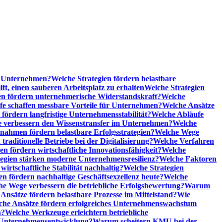
he Unternehmen?
Welche Strategien fördern belastbare
t, einen sauberen Arbeitsplatz zu erhalten
Welche Strategien
n fördern unternehmerische Widerstandskraft?
Welche
fe schaffen messbare Vorteile für Unternehmen?
Welche Ansätze
 fördern langfristige Unternehmensstabilität?
Welche Abläufe
e verbessern den Wissenstransfer im Unternehmen?
Welche
ahmen fördern belastbare Erfolgsstrategien?
Welche Wege
raditionelle Betriebe bei der Digitalisierung?
Welche Verfahren
en fördern wirtschaftliche Innovationsfähigkeit?
Welche
tegien stärken moderne Unternehmensresilienz?
Welche Faktoren
rtschaftliche Stabilität nachhaltig?
Welche Strategien
en fördern nachhaltige Geschäftsexzellenz heute?
Welche
e Wege verbessern die betriebliche Erfolgsbewertung?
Warum
Ansätze fördern belastbare Prozesse im Mittelstand?
Wie
che Ansätze fördern erfolgreiches Unternehmenswachstum
n?
Welche Werkzeuge erleichtern betriebliche
 Unternehmensentwicklung?
Warum scheitern KMU bei der