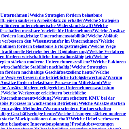
he Unternehmen?
Welche Strategien fördern belastbare
t, einen sauberen Arbeitsplatz zu erhalten
Welche Strategien
n fördern unternehmerische Widerstandskraft?
Welche
fe schaffen messbare Vorteile für Unternehmen?
Welche Ansätze
 fördern langfristige Unternehmensstabilität?
Welche Abläufe
e verbessern den Wissenstransfer im Unternehmen?
Welche
ahmen fördern belastbare Erfolgsstrategien?
Welche Wege
raditionelle Betriebe bei der Digitalisierung?
Welche Verfahren
en fördern wirtschaftliche Innovationsfähigkeit?
Welche
tegien stärken moderne Unternehmensresilienz?
Welche Faktoren
rtschaftliche Stabilität nachhaltig?
Welche Strategien
en fördern nachhaltige Geschäftsexzellenz heute?
Welche
e Wege verbessern die betriebliche Erfolgsbewertung?
Warum
Ansätze fördern belastbare Prozesse im Mittelstand?
Wie
che Ansätze fördern erfolgreiches Unternehmenswachstum
n?
Welche Werkzeuge erleichtern betriebliche
 Unternehmensentwicklung?
Warum scheitern KMU bei der
abile Prozesse in wachsenden Betrieben?
Welche Ansätze stärken
 von agilen Methoden?
Warum scheitern Partnerschaften
ige Geschäftserfolge heute?
Welche Lösungen stärken moderne
n starke Marktpositionen dauerhaft?
Welche Hebel verbessern
ine belastbare Innovationsplanung?
Produktbewertungen