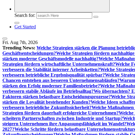
Search for:
Get Started
Fri. Aug 7th, 2026
Trending News:
Welche Strategien stärken die Planung betriebli
Geschäftsentscheidungen?
Welche Strategien fördern nachhaltig
stärken moderne Geschäftsmodelle nachhaltig?
Welche Maßnahme
Strategien fördern wirtschaftliche Unternehmenskraft?
Welche F
verbessern die Stabilität interner Arbeitsketten?
Welche Strategie
verbessern betriebliche Ergebnisqualität spürbar?
Welche Strate
Chancen entstehen aus besseren Unternehmensabläufen?
Warum 
stärken den Erfolg moderner Familienbetriebe?
Welche Maßnahme
verbessern stabile Abläufe im Betriebsalltag?
Wo übernachten? Ei
Faktoren stärken belastbare Entscheidungsprozesse?
Welche Str
stärken die Loyalität bestehender Kunden?
Welche Ideen schaffen
verbessern betriebliche Zukunftssicherheit?
Welche Maßnahmen st
Strategien fördern dauerhaft erfolgreiche Unternehmen?
Welche 
scheitern Partnerschaften zwischen Industrie und Startup?
Welch
steigern Unternehmen ihre Anpassungsfähigkeit im Wandel?
Welc
2027?
Welche Schritte fördern belastbare Unternehmensstruktur
Zukunftsentscheidungen?
Welche Maßnahmen fördern stabile Ge