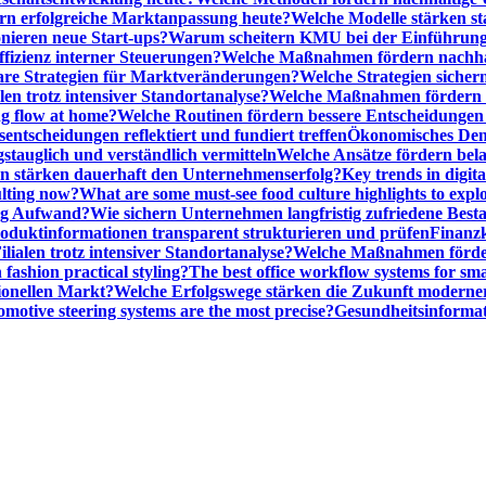
n erfolgreiche Marktanpassung heute?
Welche Modelle stärken st
onieren neue Start-ups?
Warum scheitern KMU bei der Einführung
ffizienz interner Steuerungen?
Welche Maßnahmen fördern nachhalt
are Strategien für Marktveränderungen?
Welche Strategien sicher
en trotz intensiver Standortanalyse?
Welche Maßnahmen fördern e
ng flow at home?
Welche Routinen fördern bessere Entscheidunge
entscheidungen reflektiert und fundiert treffen
Ökonomisches Denk
gstauglich und verständlich vermitteln
Welche Ansätze fördern be
stärken dauerhaft den Unternehmenserfolg?
Key trends in digita
ulting now?
What are some must-see food culture highlights to expl
nig Aufwand?
Wie sichern Unternehmen langfristig zufriedene Bes
oduktinformationen transparent strukturieren und prüfen
Finanzk
lialen trotz intensiver Standortanalyse?
Welche Maßnahmen förder
 fashion practical styling?
The best office workflow systems for sma
ionellen Markt?
Welche Erfolgswege stärken die Zukunft modern
motive steering systems are the most precise?
Gesundheitsinformat