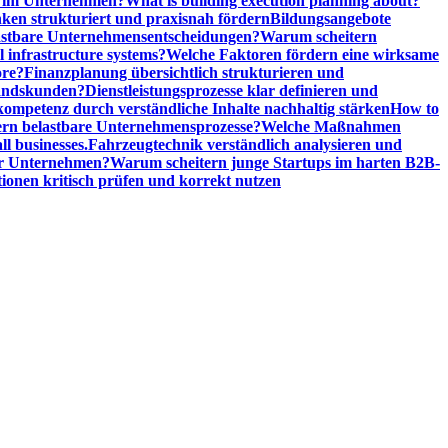
n im Unternehmen?
What is building execution planning about?
en strukturiert und praxisnah fördern
Bildungsangebote
lastbare Unternehmensentscheidungen?
Warum scheitern
l infrastructure systems?
Welche Faktoren fördern eine wirksame
ore?
Finanzplanung übersichtlich strukturieren und
tandskunden?
Dienstleistungsprozesse klar definieren und
ompetenz durch verständliche Inhalte nachhaltig stärken
How to
n belastbare Unternehmensprozesse?
Welche Maßnahmen
ll businesses.
Fahrzeugtechnik verständlich analysieren und
er Unternehmen?
Warum scheitern junge Startups im harten B2B-
ionen kritisch prüfen und korrekt nutzen