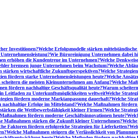
cher Investitionen?
Welche Erfolgsmodelle stärken mittelständisc
e Unternehmensleistung?
Wie Büroreinigung Unternehmen dabei hilf
n erhöhen die Kundentreue im Unternehmen?
Welche Denkweise
ehler bremsen junge Unternehmen beim Wachstum?
Welche Abläu
n stärken wirtschaftliche Zukunftsperspektiven?
Welche Strategien
gien fördern starke Unternehmensleistungen heute?
Welche Ansätz
scheitern die meisten Kleinunternehmen am Anfang?
Welche Maßn
n fördern nachhaltige Geschäftsqualität heute?
Warum scheitern t
n Leitfaden zu Unterkunftsmöglichkeiten weltweit
Welche Strategi
ategien fördern moderne Marktanpassung dauerhaft?
Welche Stra
 nachhaltige Erfolge im Mittelstand?
Welche Maßnahmen fördern wi
ärken die Wettbewerbsfähigkeit kleiner Firmen?
Welche Strategi
Maßnahmen fördern moderne Geschäftsinnovationen heute?
Welch
e Maßnahmen stärken die Zukunft kleiner Unternehmen?
Welche 
he Faktoren fördern erfolgreiche Strategien für Lieferketten?
Wel
en?
Welche Maßnahmen steigern die Verlässlichkeit von Planunge
schäftsentwicklung heute?
Welche Methoden fördern nachhaltige