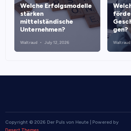
Welche Erfolgsmodelle
Welch
stärken
förde
mittelständische
Gesch
Unternehmen?
gen?
Waltraud
July 12, 2026
Waltraud
Copyright © 2026 Der Puls von Heute | Powered by
Desert Themes