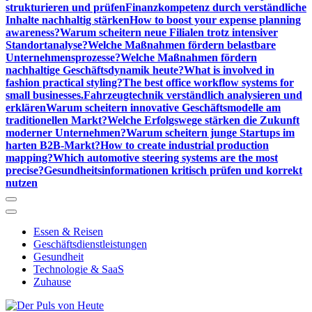
strukturieren und prüfen
Finanzkompetenz durch verständliche
Inhalte nachhaltig stärken
How to boost your expense planning
awareness?
Warum scheitern neue Filialen trotz intensiver
Standortanalyse?
Welche Maßnahmen fördern belastbare
Unternehmensprozesse?
Welche Maßnahmen fördern
nachhaltige Geschäftsdynamik heute?
What is involved in
fashion practical styling?
The best office workflow systems for
small businesses.
Fahrzeugtechnik verständlich analysieren und
erklären
Warum scheitern innovative Geschäftsmodelle am
traditionellen Markt?
Welche Erfolgswege stärken die Zukunft
moderner Unternehmen?
Warum scheitern junge Startups im
harten B2B-Markt?
How to create industrial production
mapping?
Which automotive steering systems are the most
precise?
Gesundheitsinformationen kritisch prüfen und korrekt
nutzen
Essen & Reisen
Geschäftsdienstleistungen
Gesundheit
Technologie & SaaS
Zuhause