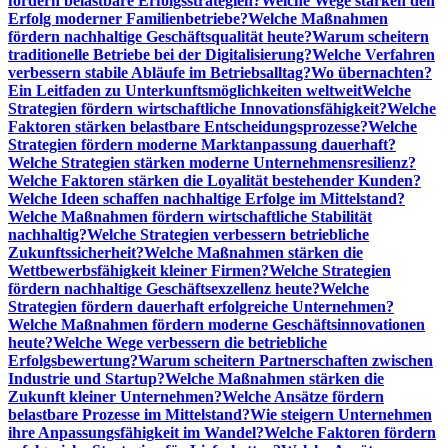
fördern belastbare Erfolgsstrategien?
Welche Wege stärken den
Erfolg moderner Familienbetriebe?
Welche Maßnahmen
fördern nachhaltige Geschäftsqualität heute?
Warum scheitern
traditionelle Betriebe bei der Digitalisierung?
Welche Verfahren
verbessern stabile Abläufe im Betriebsalltag?
Wo übernachten?
Ein Leitfaden zu Unterkunftsmöglichkeiten weltweit
Welche
Strategien fördern wirtschaftliche Innovationsfähigkeit?
Welche
Faktoren stärken belastbare Entscheidungsprozesse?
Welche
Strategien fördern moderne Marktanpassung dauerhaft?
Welche Strategien stärken moderne Unternehmensresilienz?
Welche Faktoren stärken die Loyalität bestehender Kunden?
Welche Ideen schaffen nachhaltige Erfolge im Mittelstand?
Welche Maßnahmen fördern wirtschaftliche Stabilität
nachhaltig?
Welche Strategien verbessern betriebliche
Zukunftssicherheit?
Welche Maßnahmen stärken die
Wettbewerbsfähigkeit kleiner Firmen?
Welche Strategien
fördern nachhaltige Geschäftsexzellenz heute?
Welche
Strategien fördern dauerhaft erfolgreiche Unternehmen?
Welche Maßnahmen fördern moderne Geschäftsinnovationen
heute?
Welche Wege verbessern die betriebliche
Erfolgsbewertung?
Warum scheitern Partnerschaften zwischen
Industrie und Startup?
Welche Maßnahmen stärken die
Zukunft kleiner Unternehmen?
Welche Ansätze fördern
belastbare Prozesse im Mittelstand?
Wie steigern Unternehmen
ihre Anpassungsfähigkeit im Wandel?
Welche Faktoren fördern