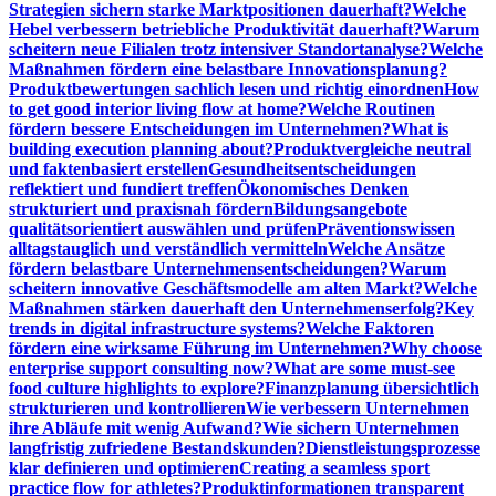
Strategien sichern starke Marktpositionen dauerhaft?
Welche
Hebel verbessern betriebliche Produktivität dauerhaft?
Warum
scheitern neue Filialen trotz intensiver Standortanalyse?
Welche
Maßnahmen fördern eine belastbare Innovationsplanung?
Produktbewertungen sachlich lesen und richtig einordnen
How
to get good interior living flow at home?
Welche Routinen
fördern bessere Entscheidungen im Unternehmen?
What is
building execution planning about?
Produktvergleiche neutral
und faktenbasiert erstellen
Gesundheitsentscheidungen
reflektiert und fundiert treffen
Ökonomisches Denken
strukturiert und praxisnah fördern
Bildungsangebote
qualitätsorientiert auswählen und prüfen
Präventionswissen
alltagstauglich und verständlich vermitteln
Welche Ansätze
fördern belastbare Unternehmensentscheidungen?
Warum
scheitern innovative Geschäftsmodelle am alten Markt?
Welche
Maßnahmen stärken dauerhaft den Unternehmenserfolg?
Key
trends in digital infrastructure systems?
Welche Faktoren
fördern eine wirksame Führung im Unternehmen?
Why choose
enterprise support consulting now?
What are some must-see
food culture highlights to explore?
Finanzplanung übersichtlich
strukturieren und kontrollieren
Wie verbessern Unternehmen
ihre Abläufe mit wenig Aufwand?
Wie sichern Unternehmen
langfristig zufriedene Bestandskunden?
Dienstleistungsprozesse
klar definieren und optimieren
Creating a seamless sport
practice flow for athletes?
Produktinformationen transparent