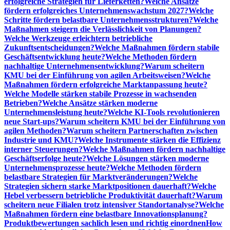
erfolgreiche Strategien für Lieferketten?
Welche Ansätze
fördern erfolgreiches Unternehmenswachstum 2027?
Welche
Schritte fördern belastbare Unternehmensstrukturen?
Welche
Maßnahmen steigern die Verlässlichkeit von Planungen?
Welche Werkzeuge erleichtern betriebliche
Zukunftsentscheidungen?
Welche Maßnahmen fördern stabile
Geschäftsentwicklung heute?
Welche Methoden fördern
nachhaltige Unternehmensentwicklung?
Warum scheitern
KMU bei der Einführung von agilen Arbeitsweisen?
Welche
Maßnahmen fördern erfolgreiche Marktanpassung heute?
Welche Modelle stärken stabile Prozesse in wachsenden
Betrieben?
Welche Ansätze stärken moderne
Unternehmensleistung heute?
Welche KI-Tools revolutionieren
neue Start-ups?
Warum scheitern KMU bei der Einführung von
agilen Methoden?
Warum scheitern Partnerschaften zwischen
Industrie und KMU?
Welche Instrumente stärken die Effizienz
interner Steuerungen?
Welche Maßnahmen fördern nachhaltige
Geschäftserfolge heute?
Welche Lösungen stärken moderne
Unternehmensprozesse heute?
Welche Methoden fördern
belastbare Strategien für Marktveränderungen?
Welche
Strategien sichern starke Marktpositionen dauerhaft?
Welche
Hebel verbessern betriebliche Produktivität dauerhaft?
Warum
scheitern neue Filialen trotz intensiver Standortanalyse?
Welche
Maßnahmen fördern eine belastbare Innovationsplanung?
Produktbewertungen sachlich lesen und richtig einordnen
How