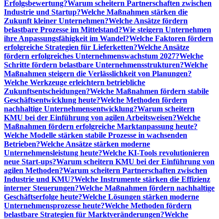
Erfolgsbewertung?
Warum scheitern Partnerschaften zwischen
Industrie und Startup?
Welche Maßnahmen stärken die
Zukunft kleiner Unternehmen?
Welche Ansätze fördern
belastbare Prozesse im Mittelstand?
Wie steigern Unternehmen
ihre Anpassungsfähigkeit im Wandel?
Welche Faktoren fördern
erfolgreiche Strategien für Lieferketten?
Welche Ansätze
fördern erfolgreiches Unternehmenswachstum 2027?
Welche
Schritte fördern belastbare Unternehmensstrukturen?
Welche
Maßnahmen steigern die Verlässlichkeit von Planungen?
Welche Werkzeuge erleichtern betriebliche
Zukunftsentscheidungen?
Welche Maßnahmen fördern stabile
Geschäftsentwicklung heute?
Welche Methoden fördern
nachhaltige Unternehmensentwicklung?
Warum scheitern
KMU bei der Einführung von agilen Arbeitsweisen?
Welche
Maßnahmen fördern erfolgreiche Marktanpassung heute?
Welche Modelle stärken stabile Prozesse in wachsenden
Betrieben?
Welche Ansätze stärken moderne
Unternehmensleistung heute?
Welche KI-Tools revolutionieren
neue Start-ups?
Warum scheitern KMU bei der Einführung von
agilen Methoden?
Warum scheitern Partnerschaften zwischen
Industrie und KMU?
Welche Instrumente stärken die Effizienz
interner Steuerungen?
Welche Maßnahmen fördern nachhaltige
Geschäftserfolge heute?
Welche Lösungen stärken moderne
Unternehmensprozesse heute?
Welche Methoden fördern
belastbare Strategien für Marktveränderungen?
Welche