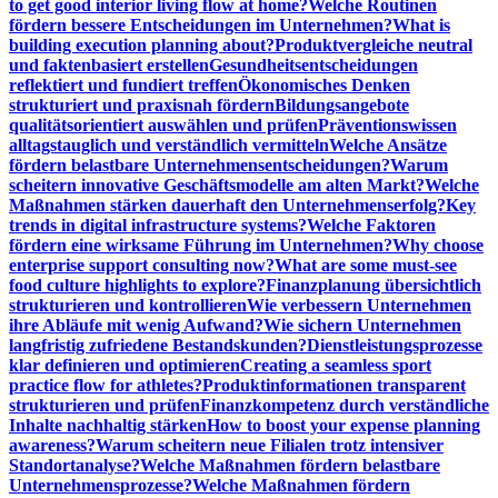
to get good interior living flow at home?
Welche Routinen
fördern bessere Entscheidungen im Unternehmen?
What is
building execution planning about?
Produktvergleiche neutral
und faktenbasiert erstellen
Gesundheitsentscheidungen
reflektiert und fundiert treffen
Ökonomisches Denken
strukturiert und praxisnah fördern
Bildungsangebote
qualitätsorientiert auswählen und prüfen
Präventionswissen
alltagstauglich und verständlich vermitteln
Welche Ansätze
fördern belastbare Unternehmensentscheidungen?
Warum
scheitern innovative Geschäftsmodelle am alten Markt?
Welche
Maßnahmen stärken dauerhaft den Unternehmenserfolg?
Key
trends in digital infrastructure systems?
Welche Faktoren
fördern eine wirksame Führung im Unternehmen?
Why choose
enterprise support consulting now?
What are some must-see
food culture highlights to explore?
Finanzplanung übersichtlich
strukturieren und kontrollieren
Wie verbessern Unternehmen
ihre Abläufe mit wenig Aufwand?
Wie sichern Unternehmen
langfristig zufriedene Bestandskunden?
Dienstleistungsprozesse
klar definieren und optimieren
Creating a seamless sport
practice flow for athletes?
Produktinformationen transparent
strukturieren und prüfen
Finanzkompetenz durch verständliche
Inhalte nachhaltig stärken
How to boost your expense planning
awareness?
Warum scheitern neue Filialen trotz intensiver
Standortanalyse?
Welche Maßnahmen fördern belastbare
Unternehmensprozesse?
Welche Maßnahmen fördern