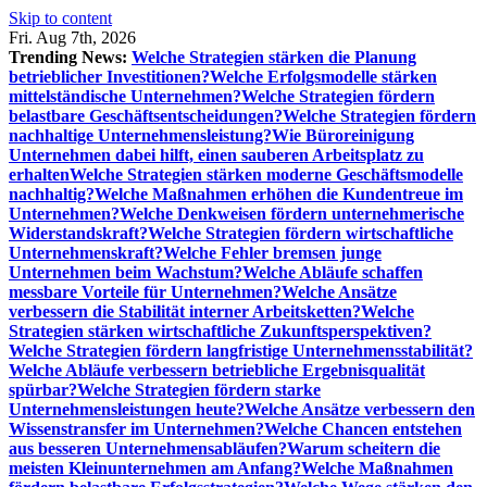
Skip to content
Fri. Aug 7th, 2026
Trending News:
Welche Strategien stärken die Planung
betrieblicher Investitionen?
Welche Erfolgsmodelle stärken
mittelständische Unternehmen?
Welche Strategien fördern
belastbare Geschäftsentscheidungen?
Welche Strategien fördern
nachhaltige Unternehmensleistung?
Wie Büroreinigung
Unternehmen dabei hilft, einen sauberen Arbeitsplatz zu
erhalten
Welche Strategien stärken moderne Geschäftsmodelle
nachhaltig?
Welche Maßnahmen erhöhen die Kundentreue im
Unternehmen?
Welche Denkweisen fördern unternehmerische
Widerstandskraft?
Welche Strategien fördern wirtschaftliche
Unternehmenskraft?
Welche Fehler bremsen junge
Unternehmen beim Wachstum?
Welche Abläufe schaffen
messbare Vorteile für Unternehmen?
Welche Ansätze
verbessern die Stabilität interner Arbeitsketten?
Welche
Strategien stärken wirtschaftliche Zukunftsperspektiven?
Welche Strategien fördern langfristige Unternehmensstabilität?
Welche Abläufe verbessern betriebliche Ergebnisqualität
spürbar?
Welche Strategien fördern starke
Unternehmensleistungen heute?
Welche Ansätze verbessern den
Wissenstransfer im Unternehmen?
Welche Chancen entstehen
aus besseren Unternehmensabläufen?
Warum scheitern die
meisten Kleinunternehmen am Anfang?
Welche Maßnahmen