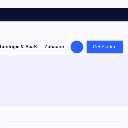
hnologie & SaaS
Zuhause
Get Started