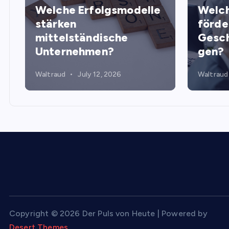
Welche Erfolgsmodelle
Welch
stärken
förde
mittelständische
Gesch
Unternehmen?
gen?
Waltraud
July 12, 2026
Waltraud
Copyright © 2026 Der Puls von Heute | Powered by
Desert Themes