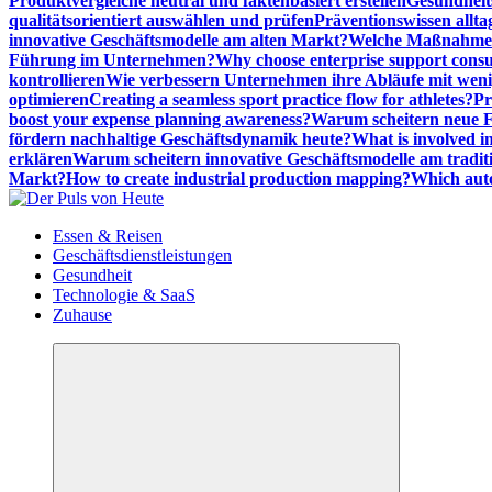
Produktvergleiche neutral und faktenbasiert erstellen
Gesundheits
qualitätsorientiert auswählen und prüfen
Präventionswissen allta
innovative Geschäftsmodelle am alten Markt?
Welche Maßnahmen 
Führung im Unternehmen?
Why choose enterprise support cons
kontrollieren
Wie verbessern Unternehmen ihre Abläufe mit we
optimieren
Creating a seamless sport practice flow for athletes?
Pr
boost your expense planning awareness?
Warum scheitern neue Fi
fördern nachhaltige Geschäftsdynamik heute?
What is involved in
erklären
Warum scheitern innovative Geschäftsmodelle am tradit
Markt?
How to create industrial production mapping?
Which auto
Meldungen die Resonanz finden
Essen & Reisen
Geschäftsdienstleistungen
Gesundheit
Technologie & SaaS
Zuhause