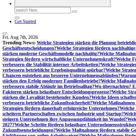
Search
for:
Get Started
Fri. Aug 7th, 2026
Trending News:
Welche Strategien stärken die Planung betriebli
Geschäftsentscheidungen?
Welche Strategien fördern nachhaltig
stärken moderne Geschäftsmodelle nachhaltig?
Welche Maßnahme
Strategien fördern wirtschaftliche Unternehmenskraft?
Welche F
verbessern die Stabilität interner Arbeitsketten?
Welche Strategie
verbessern betriebliche Ergebnisqualität spürbar?
Welche Strate
Chancen entstehen aus besseren Unternehmensabläufen?
Warum 
stärken den Erfolg moderner Familienbetriebe?
Welche Maßnahme
verbessern stabile Abläufe im Betriebsalltag?
Wo übernachten? Ei
Faktoren stärken belastbare Entscheidungsprozesse?
Welche Str
stärken die Loyalität bestehender Kunden?
Welche Ideen schaffen
verbessern betriebliche Zukunftssicherheit?
Welche Maßnahmen st
Strategien fördern dauerhaft erfolgreiche Unternehmen?
Welche 
scheitern Partnerschaften zwischen Industrie und Startup?
Welch
steigern Unternehmen ihre Anpassungsfähigkeit im Wandel?
Welc
2027?
Welche Schritte fördern belastbare Unternehmensstruktur
Zukunftsentscheidungen?
Welche Maßnahmen fördern stabile Ge
Einführung von agilen Arbeitsweisen?
Welche Maßnahmen förder