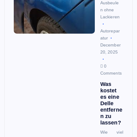
Ausbeule
n ohne
Lackieren
Autorepar
atur
December
20, 2025
0
Comments
Was
kostet
es eine
Delle
entferne
n zu
lassen?
Wie viel