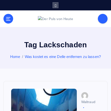
S
k
i
p
Meldungen die Resonanz finden
t
o
c
o
Tag Lackschaden
n
t
Home
Was kostet es eine Delle entfernen zu lassen?
e
n
t
Waltraud