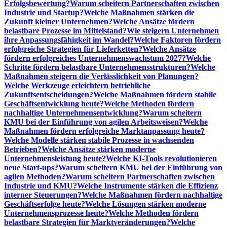
Erfolgsbewertung?
Warum scheitern Partnerschaften zwischen
Industrie und Startup?
Welche Maßnahmen stärken die
Zukunft kleiner Unternehmen?
Welche Ansätze fördern
belastbare Prozesse im Mittelstand?
Wie steigern Unternehmen
ihre Anpassungsfähigkeit im Wandel?
Welche Faktoren fördern
erfolgreiche Strategien für Lieferketten?
Welche Ansätze
fördern erfolgreiches Unternehmenswachstum 2027?
Welche
Schritte fördern belastbare Unternehmensstrukturen?
Welche
Maßnahmen steigern die Verlässlichkeit von Planungen?
Welche Werkzeuge erleichtern betriebliche
Zukunftsentscheidungen?
Welche Maßnahmen fördern stabile
Geschäftsentwicklung heute?
Welche Methoden fördern
nachhaltige Unternehmensentwicklung?
Warum scheitern
KMU bei der Einführung von agilen Arbeitsweisen?
Welche
Maßnahmen fördern erfolgreiche Marktanpassung heute?
Welche Modelle stärken stabile Prozesse in wachsenden
Betrieben?
Welche Ansätze stärken moderne
Unternehmensleistung heute?
Welche KI-Tools revolutionieren
neue Start-ups?
Warum scheitern KMU bei der Einführung von
agilen Methoden?
Warum scheitern Partnerschaften zwischen
Industrie und KMU?
Welche Instrumente stärken die Effizienz
interner Steuerungen?
Welche Maßnahmen fördern nachhaltige
Geschäftserfolge heute?
Welche Lösungen stärken moderne
Unternehmensprozesse heute?
Welche Methoden fördern
belastbare Strategien für Marktveränderungen?
Welche