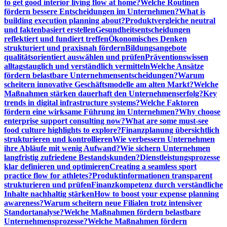
to get good interior living flow at home?
Welche Routinen
fördern bessere Entscheidungen im Unternehmen?
What is
building execution planning about?
Produktvergleiche neutral
und faktenbasiert erstellen
Gesundheitsentscheidungen
reflektiert und fundiert treffen
Ökonomisches Denken
strukturiert und praxisnah fördern
Bildungsangebote
qualitätsorientiert auswählen und prüfen
Präventionswissen
alltagstauglich und verständlich vermitteln
Welche Ansätze
fördern belastbare Unternehmensentscheidungen?
Warum
scheitern innovative Geschäftsmodelle am alten Markt?
Welche
Maßnahmen stärken dauerhaft den Unternehmenserfolg?
Key
trends in digital infrastructure systems?
Welche Faktoren
fördern eine wirksame Führung im Unternehmen?
Why choose
enterprise support consulting now?
What are some must-see
food culture highlights to explore?
Finanzplanung übersichtlich
strukturieren und kontrollieren
Wie verbessern Unternehmen
ihre Abläufe mit wenig Aufwand?
Wie sichern Unternehmen
langfristig zufriedene Bestandskunden?
Dienstleistungsprozesse
klar definieren und optimieren
Creating a seamless sport
practice flow for athletes?
Produktinformationen transparent
strukturieren und prüfen
Finanzkompetenz durch verständliche
Inhalte nachhaltig stärken
How to boost your expense planning
awareness?
Warum scheitern neue Filialen trotz intensiver
Standortanalyse?
Welche Maßnahmen fördern belastbare
Unternehmensprozesse?
Welche Maßnahmen fördern