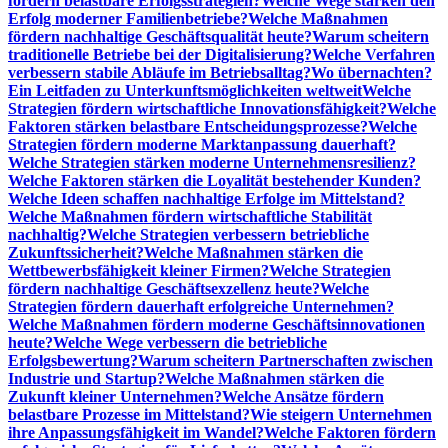
fördern belastbare Erfolgsstrategien?
Welche Wege stärken den
Erfolg moderner Familienbetriebe?
Welche Maßnahmen
fördern nachhaltige Geschäftsqualität heute?
Warum scheitern
traditionelle Betriebe bei der Digitalisierung?
Welche Verfahren
verbessern stabile Abläufe im Betriebsalltag?
Wo übernachten?
Ein Leitfaden zu Unterkunftsmöglichkeiten weltweit
Welche
Strategien fördern wirtschaftliche Innovationsfähigkeit?
Welche
Faktoren stärken belastbare Entscheidungsprozesse?
Welche
Strategien fördern moderne Marktanpassung dauerhaft?
Welche Strategien stärken moderne Unternehmensresilienz?
Welche Faktoren stärken die Loyalität bestehender Kunden?
Welche Ideen schaffen nachhaltige Erfolge im Mittelstand?
Welche Maßnahmen fördern wirtschaftliche Stabilität
nachhaltig?
Welche Strategien verbessern betriebliche
Zukunftssicherheit?
Welche Maßnahmen stärken die
Wettbewerbsfähigkeit kleiner Firmen?
Welche Strategien
fördern nachhaltige Geschäftsexzellenz heute?
Welche
Strategien fördern dauerhaft erfolgreiche Unternehmen?
Welche Maßnahmen fördern moderne Geschäftsinnovationen
heute?
Welche Wege verbessern die betriebliche
Erfolgsbewertung?
Warum scheitern Partnerschaften zwischen
Industrie und Startup?
Welche Maßnahmen stärken die
Zukunft kleiner Unternehmen?
Welche Ansätze fördern
belastbare Prozesse im Mittelstand?
Wie steigern Unternehmen
ihre Anpassungsfähigkeit im Wandel?
Welche Faktoren fördern