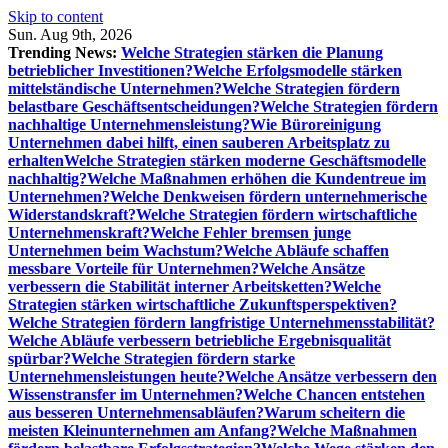
Skip to content
Sun. Aug 9th, 2026
Trending News:
Welche Strategien stärken die Planung
betrieblicher Investitionen?
Welche Erfolgsmodelle stärken
mittelständische Unternehmen?
Welche Strategien fördern
belastbare Geschäftsentscheidungen?
Welche Strategien fördern
nachhaltige Unternehmensleistung?
Wie Büroreinigung
Unternehmen dabei hilft, einen sauberen Arbeitsplatz zu
erhalten
Welche Strategien stärken moderne Geschäftsmodelle
nachhaltig?
Welche Maßnahmen erhöhen die Kundentreue im
Unternehmen?
Welche Denkweisen fördern unternehmerische
Widerstandskraft?
Welche Strategien fördern wirtschaftliche
Unternehmenskraft?
Welche Fehler bremsen junge
Unternehmen beim Wachstum?
Welche Abläufe schaffen
messbare Vorteile für Unternehmen?
Welche Ansätze
verbessern die Stabilität interner Arbeitsketten?
Welche
Strategien stärken wirtschaftliche Zukunftsperspektiven?
Welche Strategien fördern langfristige Unternehmensstabilität?
Welche Abläufe verbessern betriebliche Ergebnisqualität
spürbar?
Welche Strategien fördern starke
Unternehmensleistungen heute?
Welche Ansätze verbessern den
Wissenstransfer im Unternehmen?
Welche Chancen entstehen
aus besseren Unternehmensabläufen?
Warum scheitern die
meisten Kleinunternehmen am Anfang?
Welche Maßnahmen