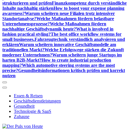
strukturieren und prüfen
Finanzkompetenz durch verständliche
Inhalte nachhaltig stärken
How to boost your expense planning
awareness?
Warum scheitern neue Filialen trotz intensiver
Standortanalyse?
Welche Maßnahmen fördern belastbare
Unternehmensprozesse?
Welche Maßnahmen fördern
nachhaltige Geschäftsdynamik heute?
What is involved in
fashion practical styling?
The best office workflow systems for
small businesses.
Fahrzeugtechnik verständlich analysieren und
erklären
Warum scheitern innovative Geschäftsmodelle am
traditionellen Markt?
Welche Erfolgswege stärken die Zukunft
moderner Unternehmen?
Warum scheitern junge Startups im
harten B2B-Markt?
How to create industrial production
mapping?
Which automotive steering systems are the most
precise?
Gesundheitsinformationen kritisch prüfen und korrekt
nutzen
Essen & Reisen
Geschäftsdienstleistungen
Gesundheit
Technologie & SaaS
Zuhause