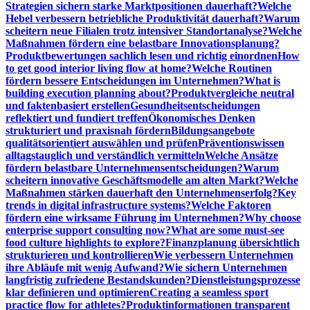
Strategien sichern starke Marktpositionen dauerhaft?
Welche
Hebel verbessern betriebliche Produktivität dauerhaft?
Warum
scheitern neue Filialen trotz intensiver Standortanalyse?
Welche
Maßnahmen fördern eine belastbare Innovationsplanung?
Produktbewertungen sachlich lesen und richtig einordnen
How
to get good interior living flow at home?
Welche Routinen
fördern bessere Entscheidungen im Unternehmen?
What is
building execution planning about?
Produktvergleiche neutral
und faktenbasiert erstellen
Gesundheitsentscheidungen
reflektiert und fundiert treffen
Ökonomisches Denken
strukturiert und praxisnah fördern
Bildungsangebote
qualitätsorientiert auswählen und prüfen
Präventionswissen
alltagstauglich und verständlich vermitteln
Welche Ansätze
fördern belastbare Unternehmensentscheidungen?
Warum
scheitern innovative Geschäftsmodelle am alten Markt?
Welche
Maßnahmen stärken dauerhaft den Unternehmenserfolg?
Key
trends in digital infrastructure systems?
Welche Faktoren
fördern eine wirksame Führung im Unternehmen?
Why choose
enterprise support consulting now?
What are some must-see
food culture highlights to explore?
Finanzplanung übersichtlich
strukturieren und kontrollieren
Wie verbessern Unternehmen
ihre Abläufe mit wenig Aufwand?
Wie sichern Unternehmen
langfristig zufriedene Bestandskunden?
Dienstleistungsprozesse
klar definieren und optimieren
Creating a seamless sport
practice flow for athletes?
Produktinformationen transparent