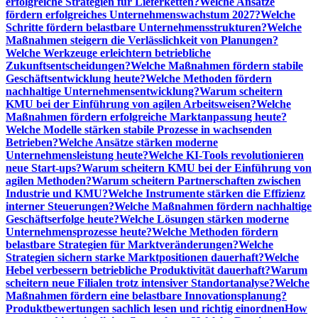
erfolgreiche Strategien für Lieferketten?
Welche Ansätze
fördern erfolgreiches Unternehmenswachstum 2027?
Welche
Schritte fördern belastbare Unternehmensstrukturen?
Welche
Maßnahmen steigern die Verlässlichkeit von Planungen?
Welche Werkzeuge erleichtern betriebliche
Zukunftsentscheidungen?
Welche Maßnahmen fördern stabile
Geschäftsentwicklung heute?
Welche Methoden fördern
nachhaltige Unternehmensentwicklung?
Warum scheitern
KMU bei der Einführung von agilen Arbeitsweisen?
Welche
Maßnahmen fördern erfolgreiche Marktanpassung heute?
Welche Modelle stärken stabile Prozesse in wachsenden
Betrieben?
Welche Ansätze stärken moderne
Unternehmensleistung heute?
Welche KI-Tools revolutionieren
neue Start-ups?
Warum scheitern KMU bei der Einführung von
agilen Methoden?
Warum scheitern Partnerschaften zwischen
Industrie und KMU?
Welche Instrumente stärken die Effizienz
interner Steuerungen?
Welche Maßnahmen fördern nachhaltige
Geschäftserfolge heute?
Welche Lösungen stärken moderne
Unternehmensprozesse heute?
Welche Methoden fördern
belastbare Strategien für Marktveränderungen?
Welche
Strategien sichern starke Marktpositionen dauerhaft?
Welche
Hebel verbessern betriebliche Produktivität dauerhaft?
Warum
scheitern neue Filialen trotz intensiver Standortanalyse?
Welche
Maßnahmen fördern eine belastbare Innovationsplanung?
Produktbewertungen sachlich lesen und richtig einordnen
How