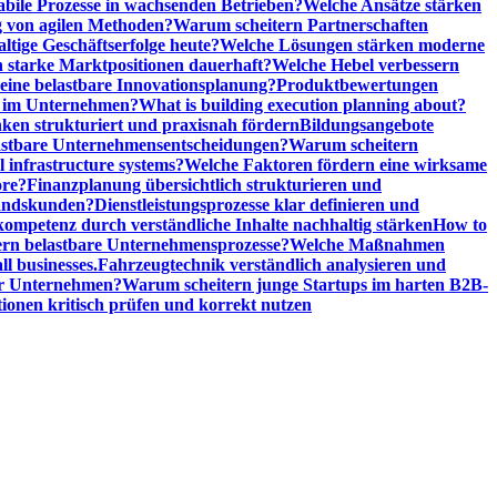
abile Prozesse in wachsenden Betrieben?
Welche Ansätze stärken
 von agilen Methoden?
Warum scheitern Partnerschaften
ige Geschäftserfolge heute?
Welche Lösungen stärken moderne
n starke Marktpositionen dauerhaft?
Welche Hebel verbessern
ine belastbare Innovationsplanung?
Produktbewertungen
n im Unternehmen?
What is building execution planning about?
en strukturiert und praxisnah fördern
Bildungsangebote
lastbare Unternehmensentscheidungen?
Warum scheitern
l infrastructure systems?
Welche Faktoren fördern eine wirksame
ore?
Finanzplanung übersichtlich strukturieren und
tandskunden?
Dienstleistungsprozesse klar definieren und
ompetenz durch verständliche Inhalte nachhaltig stärken
How to
n belastbare Unternehmensprozesse?
Welche Maßnahmen
ll businesses.
Fahrzeugtechnik verständlich analysieren und
er Unternehmen?
Warum scheitern junge Startups im harten B2B-
ionen kritisch prüfen und korrekt nutzen