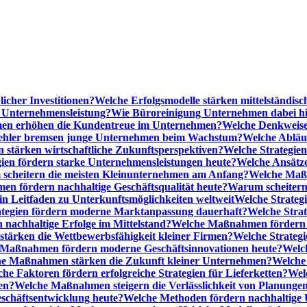
licher Investitionen?
Welche Erfolgsmodelle stärken mittelständi
e Unternehmensleistung?
Wie Büroreinigung Unternehmen dabei hilf
n erhöhen die Kundentreue im Unternehmen?
Welche Denkweise
ehler bremsen junge Unternehmen beim Wachstum?
Welche Abläu
n stärken wirtschaftliche Zukunftsperspektiven?
Welche Strategien
gien fördern starke Unternehmensleistungen heute?
Welche Ansätz
scheitern die meisten Kleinunternehmen am Anfang?
Welche Maßn
n fördern nachhaltige Geschäftsqualität heute?
Warum scheitern t
n Leitfaden zu Unterkunftsmöglichkeiten weltweit
Welche Strategi
ategien fördern moderne Marktanpassung dauerhaft?
Welche Stra
 nachhaltige Erfolge im Mittelstand?
Welche Maßnahmen fördern wi
ärken die Wettbewerbsfähigkeit kleiner Firmen?
Welche Strategi
Maßnahmen fördern moderne Geschäftsinnovationen heute?
Welch
e Maßnahmen stärken die Zukunft kleiner Unternehmen?
Welche 
he Faktoren fördern erfolgreiche Strategien für Lieferketten?
Wel
en?
Welche Maßnahmen steigern die Verlässlichkeit von Planunge
schäftsentwicklung heute?
Welche Methoden fördern nachhaltige