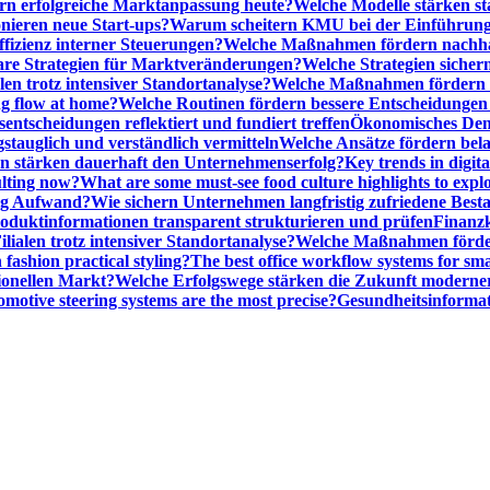
n erfolgreiche Marktanpassung heute?
Welche Modelle stärken st
onieren neue Start-ups?
Warum scheitern KMU bei der Einführung
ffizienz interner Steuerungen?
Welche Maßnahmen fördern nachhalt
are Strategien für Marktveränderungen?
Welche Strategien sicher
en trotz intensiver Standortanalyse?
Welche Maßnahmen fördern e
ng flow at home?
Welche Routinen fördern bessere Entscheidunge
entscheidungen reflektiert und fundiert treffen
Ökonomisches Denk
gstauglich und verständlich vermitteln
Welche Ansätze fördern be
stärken dauerhaft den Unternehmenserfolg?
Key trends in digita
ulting now?
What are some must-see food culture highlights to expl
nig Aufwand?
Wie sichern Unternehmen langfristig zufriedene Bes
oduktinformationen transparent strukturieren und prüfen
Finanzk
lialen trotz intensiver Standortanalyse?
Welche Maßnahmen förder
 fashion practical styling?
The best office workflow systems for sma
ionellen Markt?
Welche Erfolgswege stärken die Zukunft modern
motive steering systems are the most precise?
Gesundheitsinformat