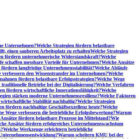
sche Unternehmen?
Welche Strategien fördern belastbare
t, einen sauberen Arbeitsplatz zu erhalten
Welche Strategien
n fördern unternehmerische Widerstandskraft?
Welche
fe schaffen messbare Vorteile für Unternehmen?
Welche Ansätze
 fördern langfristige Unternehmensstabilität?
Welche Abläufe
e verbessern den Wissenstransfer im Unternehmen?
Welche
ahmen fördern belastbare Erfolgsstrategien?
Welche Wege
raditionelle Betriebe bei der Digitalisierung?
Welche Verfahren
en fördern wirtschaftliche Innovationsfähigkeit?
Welche
tegien stärken moderne Unternehmensresilienz?
Welche Faktoren
rtschaftliche Stabilität nachhaltig?
Welche Strategien
en fördern nachhaltige Geschäftsexzellenz heute?
Welche
e Wege verbessern die betriebliche Erfolgsbewertung?
Warum
Ansätze fördern belastbare Prozesse im Mittelstand?
Wie
che Ansätze fördern erfolgreiches Unternehmenswachstum
n?
Welche Werkzeuge erleichtern betriebliche
 Unternehmensentwicklung?
Warum scheitern KMU bei der