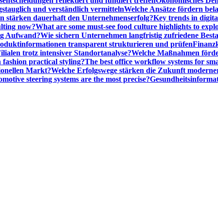
entscheidungen reflektiert und fundiert treffen
Ökonomisches Denk
gstauglich und verständlich vermitteln
Welche Ansätze fördern be
stärken dauerhaft den Unternehmenserfolg?
Key trends in digita
ulting now?
What are some must-see food culture highlights to expl
nig Aufwand?
Wie sichern Unternehmen langfristig zufriedene Bes
oduktinformationen transparent strukturieren und prüfen
Finanzk
lialen trotz intensiver Standortanalyse?
Welche Maßnahmen förder
 fashion practical styling?
The best office workflow systems for sma
ionellen Markt?
Welche Erfolgswege stärken die Zukunft modern
motive steering systems are the most precise?
Gesundheitsinformat