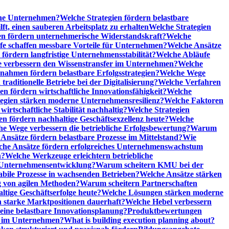
sche Unternehmen?
Welche Strategien fördern belastbare
t, einen sauberen Arbeitsplatz zu erhalten
Welche Strategien
n fördern unternehmerische Widerstandskraft?
Welche
fe schaffen messbare Vorteile für Unternehmen?
Welche Ansätze
 fördern langfristige Unternehmensstabilität?
Welche Abläufe
e verbessern den Wissenstransfer im Unternehmen?
Welche
ahmen fördern belastbare Erfolgsstrategien?
Welche Wege
raditionelle Betriebe bei der Digitalisierung?
Welche Verfahren
en fördern wirtschaftliche Innovationsfähigkeit?
Welche
tegien stärken moderne Unternehmensresilienz?
Welche Faktoren
rtschaftliche Stabilität nachhaltig?
Welche Strategien
en fördern nachhaltige Geschäftsexzellenz heute?
Welche
e Wege verbessern die betriebliche Erfolgsbewertung?
Warum
Ansätze fördern belastbare Prozesse im Mittelstand?
Wie
che Ansätze fördern erfolgreiches Unternehmenswachstum
n?
Welche Werkzeuge erleichtern betriebliche
 Unternehmensentwicklung?
Warum scheitern KMU bei der
abile Prozesse in wachsenden Betrieben?
Welche Ansätze stärken
 von agilen Methoden?
Warum scheitern Partnerschaften
ige Geschäftserfolge heute?
Welche Lösungen stärken moderne
n starke Marktpositionen dauerhaft?
Welche Hebel verbessern
ine belastbare Innovationsplanung?
Produktbewertungen
n im Unternehmen?
What is building execution planning about?