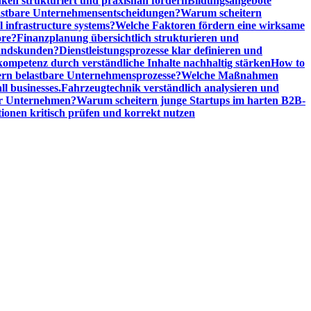
en strukturiert und praxisnah fördern
Bildungsangebote
lastbare Unternehmensentscheidungen?
Warum scheitern
l infrastructure systems?
Welche Faktoren fördern eine wirksame
ore?
Finanzplanung übersichtlich strukturieren und
tandskunden?
Dienstleistungsprozesse klar definieren und
ompetenz durch verständliche Inhalte nachhaltig stärken
How to
n belastbare Unternehmensprozesse?
Welche Maßnahmen
ll businesses.
Fahrzeugtechnik verständlich analysieren und
er Unternehmen?
Warum scheitern junge Startups im harten B2B-
ionen kritisch prüfen und korrekt nutzen