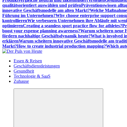
Produktvergleiche neutral und faktenbasiert erstellen
Gesundheits
qualitätsorientiert auswählen und prüfen
Präventionswissen allta
innovative Geschäftsmodelle am alten Markt?
Welche Maßnahmen 
Führung im Unternehmen?
Why choose enterprise support cons
kontrollieren
Wie verbessern Unternehmen ihre Abläufe mit we
optimieren
Creating a seamless sport practice flow for athletes?
Pr
boost your expense planning awareness?
Warum scheitern neue Fi
fördern nachhaltige Geschäftsdynamik heute?
What is involved in
erklären
Warum scheitern innovative Geschäftsmodelle am tradit
Markt?
How to create industrial production mapping?
Which auto
Meldungen die Resonanz finden
Essen & Reisen
Geschäftsdienstleistungen
Gesundheit
Technologie & SaaS
Zuhause