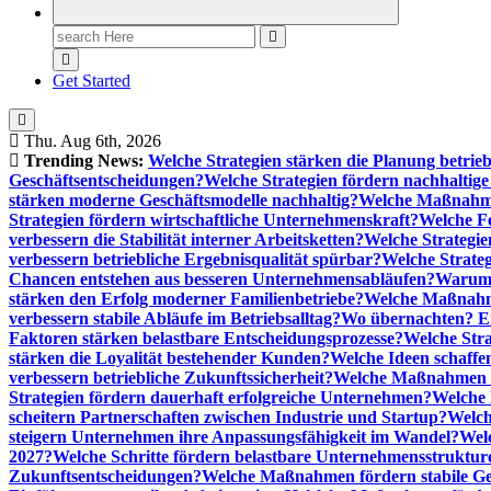
Search
for:
Get Started
Thu. Aug 6th, 2026
Trending News:
Welche Strategien stärken die Planung betrieb
Geschäftsentscheidungen?
Welche Strategien fördern nachhaltig
stärken moderne Geschäftsmodelle nachhaltig?
Welche Maßnahme
Strategien fördern wirtschaftliche Unternehmenskraft?
Welche F
verbessern die Stabilität interner Arbeitsketten?
Welche Strategie
verbessern betriebliche Ergebnisqualität spürbar?
Welche Strate
Chancen entstehen aus besseren Unternehmensabläufen?
Warum 
stärken den Erfolg moderner Familienbetriebe?
Welche Maßnahme
verbessern stabile Abläufe im Betriebsalltag?
Wo übernachten? Ei
Faktoren stärken belastbare Entscheidungsprozesse?
Welche Str
stärken die Loyalität bestehender Kunden?
Welche Ideen schaffen
verbessern betriebliche Zukunftssicherheit?
Welche Maßnahmen st
Strategien fördern dauerhaft erfolgreiche Unternehmen?
Welche 
scheitern Partnerschaften zwischen Industrie und Startup?
Welch
steigern Unternehmen ihre Anpassungsfähigkeit im Wandel?
Welc
2027?
Welche Schritte fördern belastbare Unternehmensstruktur
Zukunftsentscheidungen?
Welche Maßnahmen fördern stabile Ge