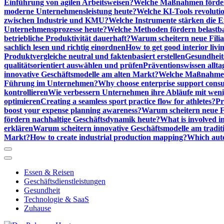
Einführung von agilen Arbeitsweisen?
Welche Maßnahmen förder
moderne Unternehmensleistung heute?
Welche KI-Tools revoluti
zwischen Industrie und KMU?
Welche Instrumente stärken die E
Unternehmensprozesse heute?
Welche Methoden fördern belastb
betriebliche Produktivität dauerhaft?
Warum scheitern neue Filial
sachlich lesen und richtig einordnen
How to get good interior livi
Produktvergleiche neutral und faktenbasiert erstellen
Gesundheits
qualitätsorientiert auswählen und prüfen
Präventionswissen allta
innovative Geschäftsmodelle am alten Markt?
Welche Maßnahmen 
Führung im Unternehmen?
Why choose enterprise support cons
kontrollieren
Wie verbessern Unternehmen ihre Abläufe mit we
optimieren
Creating a seamless sport practice flow for athletes?
Pr
boost your expense planning awareness?
Warum scheitern neue Fi
fördern nachhaltige Geschäftsdynamik heute?
What is involved in
erklären
Warum scheitern innovative Geschäftsmodelle am tradit
Markt?
How to create industrial production mapping?
Which auto
Essen & Reisen
Geschäftsdienstleistungen
Gesundheit
Technologie & SaaS
Zuhause