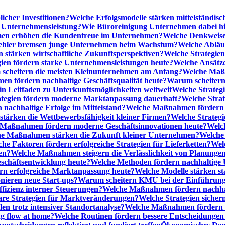
licher Investitionen?
Welche Erfolgsmodelle stärken mittelständi
e Unternehmensleistung?
Wie Büroreinigung Unternehmen dabei hilf
n erhöhen die Kundentreue im Unternehmen?
Welche Denkweise
ehler bremsen junge Unternehmen beim Wachstum?
Welche Abläu
n stärken wirtschaftliche Zukunftsperspektiven?
Welche Strategien
gien fördern starke Unternehmensleistungen heute?
Welche Ansätz
scheitern die meisten Kleinunternehmen am Anfang?
Welche Maßn
n fördern nachhaltige Geschäftsqualität heute?
Warum scheitern t
n Leitfaden zu Unterkunftsmöglichkeiten weltweit
Welche Strategi
ategien fördern moderne Marktanpassung dauerhaft?
Welche Stra
 nachhaltige Erfolge im Mittelstand?
Welche Maßnahmen fördern wi
ärken die Wettbewerbsfähigkeit kleiner Firmen?
Welche Strategi
Maßnahmen fördern moderne Geschäftsinnovationen heute?
Welch
e Maßnahmen stärken die Zukunft kleiner Unternehmen?
Welche 
he Faktoren fördern erfolgreiche Strategien für Lieferketten?
Wel
en?
Welche Maßnahmen steigern die Verlässlichkeit von Planunge
schäftsentwicklung heute?
Welche Methoden fördern nachhaltige
n erfolgreiche Marktanpassung heute?
Welche Modelle stärken st
onieren neue Start-ups?
Warum scheitern KMU bei der Einführung
ffizienz interner Steuerungen?
Welche Maßnahmen fördern nachhalt
are Strategien für Marktveränderungen?
Welche Strategien sicher
en trotz intensiver Standortanalyse?
Welche Maßnahmen fördern e
ng flow at home?
Welche Routinen fördern bessere Entscheidunge