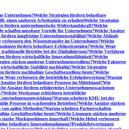
sche Unternehmen?
Welche Strategien fördern belastbare
t, einen sauberen Arbeitsplatz zu erhalten
Welche Strategien
n fördern unternehmerische Widerstandskraft?
Welche
fe schaffen messbare Vorteile für Unternehmen?
Welche Ansätze
 fördern langfristige Unternehmensstabilität?
Welche Abläufe
e verbessern den Wissenstransfer im Unternehmen?
Welche
ahmen fördern belastbare Erfolgsstrategien?
Welche Wege
raditionelle Betriebe bei der Digitalisierung?
Welche Verfahren
en fördern wirtschaftliche Innovationsfähigkeit?
Welche
tegien stärken moderne Unternehmensresilienz?
Welche Faktoren
rtschaftliche Stabilität nachhaltig?
Welche Strategien
en fördern nachhaltige Geschäftsexzellenz heute?
Welche
e Wege verbessern die betriebliche Erfolgsbewertung?
Warum
Ansätze fördern belastbare Prozesse im Mittelstand?
Wie
che Ansätze fördern erfolgreiches Unternehmenswachstum
n?
Welche Werkzeuge erleichtern betriebliche
 Unternehmensentwicklung?
Warum scheitern KMU bei der
abile Prozesse in wachsenden Betrieben?
Welche Ansätze stärken
 von agilen Methoden?
Warum scheitern Partnerschaften
ige Geschäftserfolge heute?
Welche Lösungen stärken moderne
n starke Marktpositionen dauerhaft?
Welche Hebel verbessern
ine belastbare Innovationsplanung?
Produktbewertungen