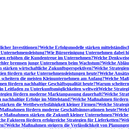
licher Investitionen?
Welche Erfolgsmodelle stärken mittelständi
e Unternehmensleistung?
Wie Büroreinigung Unternehmen dabei hilf
n erhöhen die Kundentreue im Unternehmen?
Welche Denkweise
ehler bremsen junge Unternehmen beim Wachstum?
Welche Abläu
n stärken wirtschaftliche Zukunftsperspektiven?
Welche Strategien
gien fördern starke Unternehmensleistungen heute?
Welche Ansätz
scheitern die meisten Kleinunternehmen am Anfang?
Welche Maßn
n fördern nachhaltige Geschäftsqualität heute?
Warum scheitern t
n Leitfaden zu Unterkunftsmöglichkeiten weltweit
Welche Strategi
ategien fördern moderne Marktanpassung dauerhaft?
Welche Stra
 nachhaltige Erfolge im Mittelstand?
Welche Maßnahmen fördern wi
ärken die Wettbewerbsfähigkeit kleiner Firmen?
Welche Strategi
Maßnahmen fördern moderne Geschäftsinnovationen heute?
Welch
e Maßnahmen stärken die Zukunft kleiner Unternehmen?
Welche 
he Faktoren fördern erfolgreiche Strategien für Lieferketten?
Wel
en?
Welche Maßnahmen steigern die Verlässlichkeit von Planunge