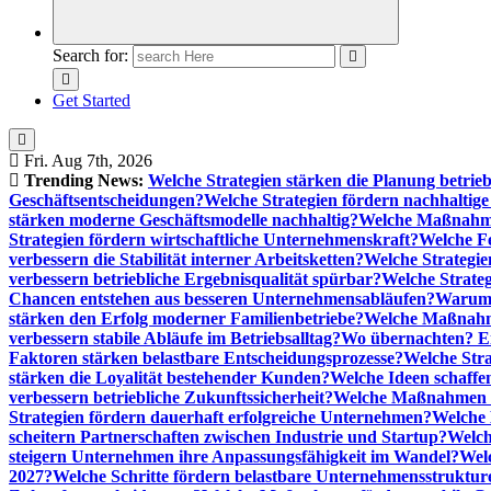
Search for:
Get Started
Fri. Aug 7th, 2026
Trending News:
Welche Strategien stärken die Planung betrieb
Geschäftsentscheidungen?
Welche Strategien fördern nachhaltig
stärken moderne Geschäftsmodelle nachhaltig?
Welche Maßnahme
Strategien fördern wirtschaftliche Unternehmenskraft?
Welche F
verbessern die Stabilität interner Arbeitsketten?
Welche Strategie
verbessern betriebliche Ergebnisqualität spürbar?
Welche Strate
Chancen entstehen aus besseren Unternehmensabläufen?
Warum 
stärken den Erfolg moderner Familienbetriebe?
Welche Maßnahme
verbessern stabile Abläufe im Betriebsalltag?
Wo übernachten? Ei
Faktoren stärken belastbare Entscheidungsprozesse?
Welche Str
stärken die Loyalität bestehender Kunden?
Welche Ideen schaffen
verbessern betriebliche Zukunftssicherheit?
Welche Maßnahmen st
Strategien fördern dauerhaft erfolgreiche Unternehmen?
Welche 
scheitern Partnerschaften zwischen Industrie und Startup?
Welch
steigern Unternehmen ihre Anpassungsfähigkeit im Wandel?
Welc
2027?
Welche Schritte fördern belastbare Unternehmensstruktur