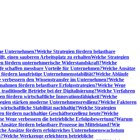
sche Unternehmen?
Welche Strategien fördern belastbare
t, einen sauberen Arbeitsplatz zu erhalten
Welche Strategien
n fördern unternehmerische Widerstandskraft?
Welche
fe schaffen messbare Vorteile für Unternehmen?
Welche Ansätze
 fördern langfristige Unternehmensstabilität?
Welche Abläufe
e verbessern den Wissenstransfer im Unternehmen?
Welche
ahmen fördern belastbare Erfolgsstrategien?
Welche Wege
raditionelle Betriebe bei der Digitalisierung?
Welche Verfahren
en fördern wirtschaftliche Innovationsfähigkeit?
Welche
tegien stärken moderne Unternehmensresilienz?
Welche Faktoren
rtschaftliche Stabilität nachhaltig?
Welche Strategien
en fördern nachhaltige Geschäftsexzellenz heute?
Welche
e Wege verbessern die betriebliche Erfolgsbewertung?
Warum
Ansätze fördern belastbare Prozesse im Mittelstand?
Wie
che Ansätze fördern erfolgreiches Unternehmenswachstum
n?
Welche Werkzeuge erleichtern betriebliche