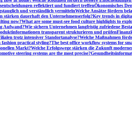
ng flow at home?
Welche Routinen fördern bessere Entscheidunge
entscheidungen reflektiert und fundiert treffen
Ökonomisches Denk
gstauglich und verständlich vermitteln
Welche Ansätze fördern be
stärken dauerhaft den Unternehmenserfolg?
Key trends in digita
ulting now?
What are some must-see food culture highlights to expl
nig Aufwand?
Wie sichern Unternehmen langfristig zufriedene Bes
oduktinformationen transparent strukturieren und prüfen
Finanzk
lialen trotz intensiver Standortanalyse?
Welche Maßnahmen förder
 fashion practical styling?
The best office workflow systems for sma
ionellen Markt?
Welche Erfolgswege stärken die Zukunft modern
motive steering systems are the most precise?
Gesundheitsinformat