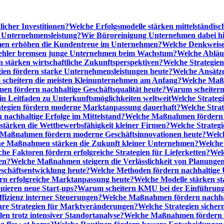
licher Investitionen?
Welche Erfolgsmodelle stärken mittelständi
e Unternehmensleistung?
Wie Büroreinigung Unternehmen dabei hilf
n erhöhen die Kundentreue im Unternehmen?
Welche Denkweise
ehler bremsen junge Unternehmen beim Wachstum?
Welche Abläu
n stärken wirtschaftliche Zukunftsperspektiven?
Welche Strategien
gien fördern starke Unternehmensleistungen heute?
Welche Ansätz
scheitern die meisten Kleinunternehmen am Anfang?
Welche Maßn
n fördern nachhaltige Geschäftsqualität heute?
Warum scheitern t
n Leitfaden zu Unterkunftsmöglichkeiten weltweit
Welche Strategi
ategien fördern moderne Marktanpassung dauerhaft?
Welche Stra
 nachhaltige Erfolge im Mittelstand?
Welche Maßnahmen fördern wi
ärken die Wettbewerbsfähigkeit kleiner Firmen?
Welche Strategi
Maßnahmen fördern moderne Geschäftsinnovationen heute?
Welch
e Maßnahmen stärken die Zukunft kleiner Unternehmen?
Welche 
he Faktoren fördern erfolgreiche Strategien für Lieferketten?
Wel
en?
Welche Maßnahmen steigern die Verlässlichkeit von Planunge
schäftsentwicklung heute?
Welche Methoden fördern nachhaltige
n erfolgreiche Marktanpassung heute?
Welche Modelle stärken st
onieren neue Start-ups?
Warum scheitern KMU bei der Einführung
ffizienz interner Steuerungen?
Welche Maßnahmen fördern nachhalt
are Strategien für Marktveränderungen?
Welche Strategien sicher
en trotz intensiver Standortanalyse?
Welche Maßnahmen fördern e