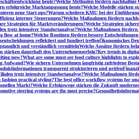
schäftsentwicklung heute?
Welche Methoden fördern nachhaltige
n erfolgreiche Marktanpassung heute?
Welche Modelle stärken st
onieren neue Start-ups?
Warum scheitern KMU bei der Einführung
ffizienz interner Steuerungen?
Welche Maßnahmen fördern nachhalt
are Strategien für Marktveränderungen?
Welche Strategien sicher
en trotz intensiver Standortanalyse?
Welche Maßnahmen fördern e
ng flow at home?
Welche Routinen fördern bessere Entscheidunge
entscheidungen reflektiert und fundiert treffen
Ökonomisches Denk
gstauglich und verständlich vermitteln
Welche Ansätze fördern be
stärken dauerhaft den Unternehmenserfolg?
Key trends in digita
ulting now?
What are some must-see food culture highlights to expl
nig Aufwand?
Wie sichern Unternehmen langfristig zufriedene Bes
oduktinformationen transparent strukturieren und prüfen
Finanzk
lialen trotz intensiver Standortanalyse?
Welche Maßnahmen förder
 fashion practical styling?
The best office workflow systems for sma
ionellen Markt?
Welche Erfolgswege stärken die Zukunft modern
motive steering systems are the most precise?
Gesundheitsinformat