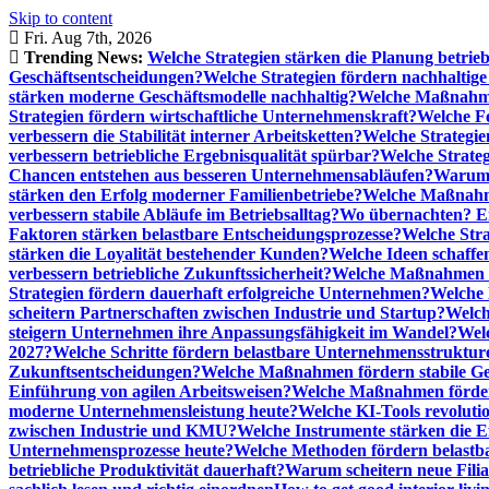
Skip to content
Fri. Aug 7th, 2026
Trending News:
Welche Strategien stärken die Planung betrieb
Geschäftsentscheidungen?
Welche Strategien fördern nachhaltig
stärken moderne Geschäftsmodelle nachhaltig?
Welche Maßnahme
Strategien fördern wirtschaftliche Unternehmenskraft?
Welche F
verbessern die Stabilität interner Arbeitsketten?
Welche Strategie
verbessern betriebliche Ergebnisqualität spürbar?
Welche Strate
Chancen entstehen aus besseren Unternehmensabläufen?
Warum 
stärken den Erfolg moderner Familienbetriebe?
Welche Maßnahme
verbessern stabile Abläufe im Betriebsalltag?
Wo übernachten? Ei
Faktoren stärken belastbare Entscheidungsprozesse?
Welche Str
stärken die Loyalität bestehender Kunden?
Welche Ideen schaffen
verbessern betriebliche Zukunftssicherheit?
Welche Maßnahmen st
Strategien fördern dauerhaft erfolgreiche Unternehmen?
Welche 
scheitern Partnerschaften zwischen Industrie und Startup?
Welch
steigern Unternehmen ihre Anpassungsfähigkeit im Wandel?
Welc
2027?
Welche Schritte fördern belastbare Unternehmensstruktur
Zukunftsentscheidungen?
Welche Maßnahmen fördern stabile Ge
Einführung von agilen Arbeitsweisen?
Welche Maßnahmen förder
moderne Unternehmensleistung heute?
Welche KI-Tools revoluti
zwischen Industrie und KMU?
Welche Instrumente stärken die E
Unternehmensprozesse heute?
Welche Methoden fördern belastb
betriebliche Produktivität dauerhaft?
Warum scheitern neue Filial