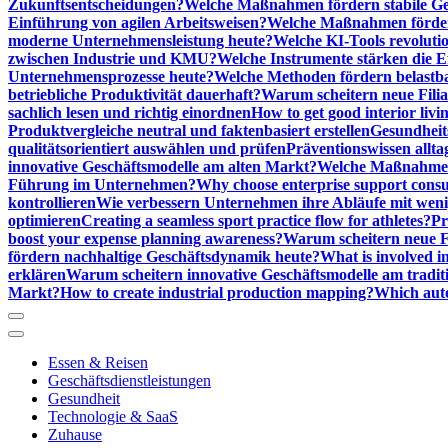
Zukunftsentscheidungen?
Welche Maßnahmen fördern stabile Ge
Einführung von agilen Arbeitsweisen?
Welche Maßnahmen förder
moderne Unternehmensleistung heute?
Welche KI-Tools revoluti
zwischen Industrie und KMU?
Welche Instrumente stärken die E
Unternehmensprozesse heute?
Welche Methoden fördern belastb
betriebliche Produktivität dauerhaft?
Warum scheitern neue Filial
sachlich lesen und richtig einordnen
How to get good interior livi
Produktvergleiche neutral und faktenbasiert erstellen
Gesundheits
qualitätsorientiert auswählen und prüfen
Präventionswissen allta
innovative Geschäftsmodelle am alten Markt?
Welche Maßnahmen 
Führung im Unternehmen?
Why choose enterprise support cons
kontrollieren
Wie verbessern Unternehmen ihre Abläufe mit we
optimieren
Creating a seamless sport practice flow for athletes?
Pr
boost your expense planning awareness?
Warum scheitern neue Fi
fördern nachhaltige Geschäftsdynamik heute?
What is involved in
erklären
Warum scheitern innovative Geschäftsmodelle am tradit
Markt?
How to create industrial production mapping?
Which auto
Essen & Reisen
Geschäftsdienstleistungen
Gesundheit
Technologie & SaaS
Zuhause