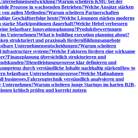
 Unternehmensentwicklung?
Warum scheitern KMU bei der
abile Prozesse in wachsenden Betrieben?
Welche Ansätze stärken
 von agilen Methoden?
Warum scheitern Partnerschaften
ige Geschäftserfolge heute?
Welche Lösungen stärken moderne
n starke Marktpositionen dauerhaft?
Welche Hebel verbessern
ine belastbare Innovationsplanung?
Produktbewertungen
n im Unternehmen?
What is building execution planning about?
en strukturiert und praxisnah fördern
Bildungsangebote
lastbare Unternehmensentscheidungen?
Warum scheitern
l infrastructure systems?
Welche Faktoren fördern eine wirksame
ore?
Finanzplanung übersichtlich strukturieren und
tandskunden?
Dienstleistungsprozesse klar definieren und
ompetenz durch verständliche Inhalte nachhaltig stärken
How to
n belastbare Unternehmensprozesse?
Welche Maßnahmen
ll businesses.
Fahrzeugtechnik verständlich analysieren und
er Unternehmen?
Warum scheitern junge Startups im harten B2B-
ionen kritisch prüfen und korrekt nutzen