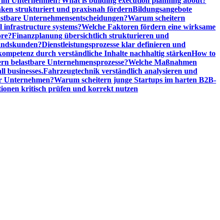
n im Unternehmen?
What is building execution planning about?
en strukturiert und praxisnah fördern
Bildungsangebote
lastbare Unternehmensentscheidungen?
Warum scheitern
l infrastructure systems?
Welche Faktoren fördern eine wirksame
ore?
Finanzplanung übersichtlich strukturieren und
tandskunden?
Dienstleistungsprozesse klar definieren und
ompetenz durch verständliche Inhalte nachhaltig stärken
How to
n belastbare Unternehmensprozesse?
Welche Maßnahmen
ll businesses.
Fahrzeugtechnik verständlich analysieren und
er Unternehmen?
Warum scheitern junge Startups im harten B2B-
ionen kritisch prüfen und korrekt nutzen