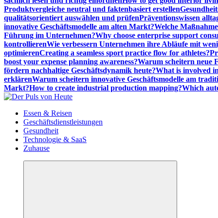
sachlich lesen und richtig einordnen
How to get good interior livi
Produktvergleiche neutral und faktenbasiert erstellen
Gesundheits
qualitätsorientiert auswählen und prüfen
Präventionswissen allta
innovative Geschäftsmodelle am alten Markt?
Welche Maßnahmen 
Führung im Unternehmen?
Why choose enterprise support cons
kontrollieren
Wie verbessern Unternehmen ihre Abläufe mit we
optimieren
Creating a seamless sport practice flow for athletes?
Pr
boost your expense planning awareness?
Warum scheitern neue Fi
fördern nachhaltige Geschäftsdynamik heute?
What is involved in
erklären
Warum scheitern innovative Geschäftsmodelle am tradit
Markt?
How to create industrial production mapping?
Which auto
Meldungen die Resonanz finden
Essen & Reisen
Geschäftsdienstleistungen
Gesundheit
Technologie & SaaS
Zuhause