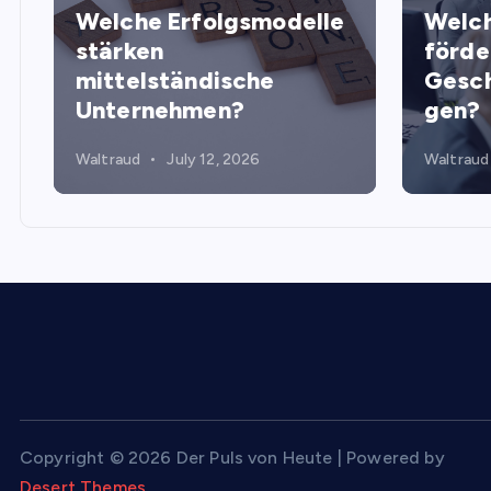
Welche Erfolgsmodelle
Welch
stärken
förde
mittelständische
Gesch
Unternehmen?
gen?
Waltraud
July 12, 2026
Waltraud
Copyright © 2026 Der Puls von Heute | Powered by
Desert Themes