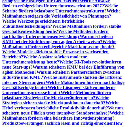
erfolgreiche Strategien für Lieferketten?
Welche Ansätze
fördern erfolgreiches Unternehmenswachstum 2027?
Welche
Schritte fördern belastbare Unternehmensstrukturen?
Welche
Maßnahmen steigern die Verlässlichkeit von Planungen?
Welche Werkzeuge erleichtern betriebliche
Zukunftsentscheidungen?
Welche Maßnahmen fördern stabile
Geschäftsentwicklung heute?
Welche Methoden fördern
nachhaltige Unternehmensentwicklung?
Warum scheitern
KMU bei der Einführung von agilen Arbeitsweisen?
Welche
Maßnahmen fördern erfolgreiche Marktanpassung heute?
Welche Modelle stärken stabile Prozesse in wachsenden
Betrieben?
Welche Ansätze stärken moderne
Unternehmensleistung heute?
Welche KI-Tools revolutionieren
neue Start-ups?
Warum scheitern KMU bei der Einführung von
agilen Methoden?
Warum scheitern Partnerschaften zwischen
Industrie und KMU?
Welche Instrumente stärken die Effizienz
interner Steuerungen?
Welche Maßnahmen fördern nachhaltige
Geschäftserfolge heute?
Welche Lösungen stärken moderne
Unternehmensprozesse heute?
Welche Methoden fördern
belastbare Strategien für Marktveränderungen?
Welche
Strategien sichern starke Marktpositionen dauerhaft?
Welche
Hebel verbessern betriebliche Produktivität dauerhaft?
Warum
scheitern neue Filialen trotz intensiver Standortanalyse?
Welche
Maßnahmen fördern eine belastbare Innovationsplanung?
Produktbewertungen sachlich lesen und richtig einordnen
How