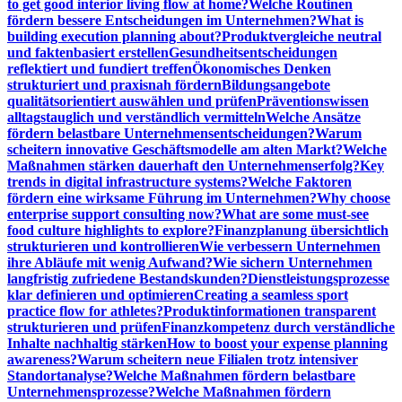
to get good interior living flow at home?
Welche Routinen
fördern bessere Entscheidungen im Unternehmen?
What is
building execution planning about?
Produktvergleiche neutral
und faktenbasiert erstellen
Gesundheitsentscheidungen
reflektiert und fundiert treffen
Ökonomisches Denken
strukturiert und praxisnah fördern
Bildungsangebote
qualitätsorientiert auswählen und prüfen
Präventionswissen
alltagstauglich und verständlich vermitteln
Welche Ansätze
fördern belastbare Unternehmensentscheidungen?
Warum
scheitern innovative Geschäftsmodelle am alten Markt?
Welche
Maßnahmen stärken dauerhaft den Unternehmenserfolg?
Key
trends in digital infrastructure systems?
Welche Faktoren
fördern eine wirksame Führung im Unternehmen?
Why choose
enterprise support consulting now?
What are some must-see
food culture highlights to explore?
Finanzplanung übersichtlich
strukturieren und kontrollieren
Wie verbessern Unternehmen
ihre Abläufe mit wenig Aufwand?
Wie sichern Unternehmen
langfristig zufriedene Bestandskunden?
Dienstleistungsprozesse
klar definieren und optimieren
Creating a seamless sport
practice flow for athletes?
Produktinformationen transparent
strukturieren und prüfen
Finanzkompetenz durch verständliche
Inhalte nachhaltig stärken
How to boost your expense planning
awareness?
Warum scheitern neue Filialen trotz intensiver
Standortanalyse?
Welche Maßnahmen fördern belastbare
Unternehmensprozesse?
Welche Maßnahmen fördern