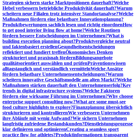
Strategien sichern starke Marktpositionen dauerhaft?
Welche
Hebel verbessern betriebliche Produktivität dauerhaft?
Warum
scheitern neue Filialen trotz intensiver Standortanalyse?
Welche
Maßnahmen fördern eine belastbare Innovationsplanung?
Produktbewertungen sachlich lesen und richtig einordnen
How
to get good interior living flow at home?
Welche Routinen
fördern bessere Entscheidungen im Unternehmen?
What is
building execution planning about?
Produktvergleiche neutral
und faktenbasiert erstellen
Gesundheitsentscheidungen
reflektiert und fundiert treffen
Ökonomisches Denken
strukturiert und praxisnah fördern
Bildungsangebote
qualitätsorientiert auswählen und prüfen
Präventionswissen
alltagstauglich und verständlich vermitteln
Welche Ansätze
fördern belastbare Unternehmensentscheidungen?
Warum
scheitern innovative Geschäftsmodelle am alten Markt?
Welche
Maßnahmen stärken dauerhaft den Unternehmenserfolg?
Key
trends in digital infrastructure systems?
Welche Faktoren
fördern eine wirksame Führung im Unternehmen?
Why choose
enterprise support consulting now?
What are some must-see
food culture highlights to explore?
Finanzplanung übersichtlich
strukturieren und kontrollieren
Wie verbessern Unternehmen
ihre Abläufe mit wenig Aufwand?
Wie sichern Unternehmen
langfristig zufriedene Bestandskunden?
Dienstleistungsprozesse
klar definieren und optimieren
Creating a seamless sport
practice flow for athletes?
Produktinformationen transparent