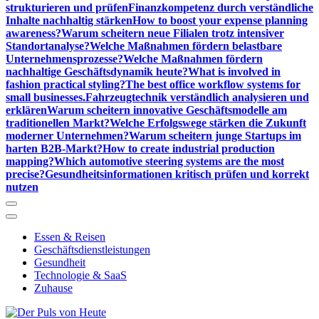
strukturieren und prüfen
Finanzkompetenz durch verständliche
Inhalte nachhaltig stärken
How to boost your expense planning
awareness?
Warum scheitern neue Filialen trotz intensiver
Standortanalyse?
Welche Maßnahmen fördern belastbare
Unternehmensprozesse?
Welche Maßnahmen fördern
nachhaltige Geschäftsdynamik heute?
What is involved in
fashion practical styling?
The best office workflow systems for
small businesses.
Fahrzeugtechnik verständlich analysieren und
erklären
Warum scheitern innovative Geschäftsmodelle am
traditionellen Markt?
Welche Erfolgswege stärken die Zukunft
moderner Unternehmen?
Warum scheitern junge Startups im
harten B2B-Markt?
How to create industrial production
mapping?
Which automotive steering systems are the most
precise?
Gesundheitsinformationen kritisch prüfen und korrekt
nutzen
Essen & Reisen
Geschäftsdienstleistungen
Gesundheit
Technologie & SaaS
Zuhause