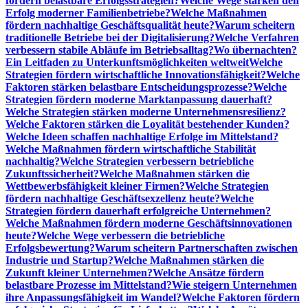
fördern belastbare Erfolgsstrategien?
Welche Wege stärken den
Erfolg moderner Familienbetriebe?
Welche Maßnahmen
fördern nachhaltige Geschäftsqualität heute?
Warum scheitern
traditionelle Betriebe bei der Digitalisierung?
Welche Verfahren
verbessern stabile Abläufe im Betriebsalltag?
Wo übernachten?
Ein Leitfaden zu Unterkunftsmöglichkeiten weltweit
Welche
Strategien fördern wirtschaftliche Innovationsfähigkeit?
Welche
Faktoren stärken belastbare Entscheidungsprozesse?
Welche
Strategien fördern moderne Marktanpassung dauerhaft?
Welche Strategien stärken moderne Unternehmensresilienz?
Welche Faktoren stärken die Loyalität bestehender Kunden?
Welche Ideen schaffen nachhaltige Erfolge im Mittelstand?
Welche Maßnahmen fördern wirtschaftliche Stabilität
nachhaltig?
Welche Strategien verbessern betriebliche
Zukunftssicherheit?
Welche Maßnahmen stärken die
Wettbewerbsfähigkeit kleiner Firmen?
Welche Strategien
fördern nachhaltige Geschäftsexzellenz heute?
Welche
Strategien fördern dauerhaft erfolgreiche Unternehmen?
Welche Maßnahmen fördern moderne Geschäftsinnovationen
heute?
Welche Wege verbessern die betriebliche
Erfolgsbewertung?
Warum scheitern Partnerschaften zwischen
Industrie und Startup?
Welche Maßnahmen stärken die
Zukunft kleiner Unternehmen?
Welche Ansätze fördern
belastbare Prozesse im Mittelstand?
Wie steigern Unternehmen
ihre Anpassungsfähigkeit im Wandel?
Welche Faktoren fördern