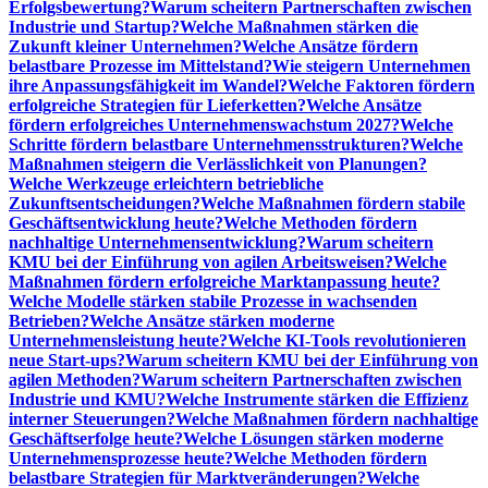
Erfolgsbewertung?
Warum scheitern Partnerschaften zwischen
Industrie und Startup?
Welche Maßnahmen stärken die
Zukunft kleiner Unternehmen?
Welche Ansätze fördern
belastbare Prozesse im Mittelstand?
Wie steigern Unternehmen
ihre Anpassungsfähigkeit im Wandel?
Welche Faktoren fördern
erfolgreiche Strategien für Lieferketten?
Welche Ansätze
fördern erfolgreiches Unternehmenswachstum 2027?
Welche
Schritte fördern belastbare Unternehmensstrukturen?
Welche
Maßnahmen steigern die Verlässlichkeit von Planungen?
Welche Werkzeuge erleichtern betriebliche
Zukunftsentscheidungen?
Welche Maßnahmen fördern stabile
Geschäftsentwicklung heute?
Welche Methoden fördern
nachhaltige Unternehmensentwicklung?
Warum scheitern
KMU bei der Einführung von agilen Arbeitsweisen?
Welche
Maßnahmen fördern erfolgreiche Marktanpassung heute?
Welche Modelle stärken stabile Prozesse in wachsenden
Betrieben?
Welche Ansätze stärken moderne
Unternehmensleistung heute?
Welche KI-Tools revolutionieren
neue Start-ups?
Warum scheitern KMU bei der Einführung von
agilen Methoden?
Warum scheitern Partnerschaften zwischen
Industrie und KMU?
Welche Instrumente stärken die Effizienz
interner Steuerungen?
Welche Maßnahmen fördern nachhaltige
Geschäftserfolge heute?
Welche Lösungen stärken moderne
Unternehmensprozesse heute?
Welche Methoden fördern
belastbare Strategien für Marktveränderungen?
Welche