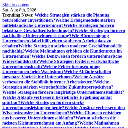
Skip to content
Sat. Aug 8th, 2026
Trending News:
Welche Strategien stärken die Planung
betrieblicher Investitionen?
Welche Erfolgsmodelle stärken
mittelständische Unternehmen?
Welche Strategien fördern
belastbare Geschäftsentscheidungen?
Welche Strategien fördern
nachhaltige Unternehmensleistung?
Wie Büroreinigung
Unternehmen dabei hilft, einen sauberen Arbeitsplatz zu
erhalten
Welche Strategien stärken moderne Geschäftsmodelle
nachhaltig?
Welche Maßnahmen erhöhen die Kundentreue im
Unternehmen?
Welche Denkweisen fördern unternehmerische
Widerstandskraft?
Welche Strategien fördern wirtschaftliche
Unternehmenskraft?
Welche Fehler bremsen junge
Unternehmen beim Wachstum?
Welche Abläufe schaffen
messbare Vorteile für Unternehmen?
Welche Ansätze
verbessern die Stabilität interner Arbeitsketten?
Welche
Strategien stärken wirtschaftliche Zukunftsperspektiven?
Welche Strategien fördern langfristige Unternehmensstabilität?
Welche Abläufe verbessern betriebliche Ergebnisqualität
spürbar?
Welche Strategien fördern starke
Unternehmensleistungen heute?
Welche Ansätze verbessern den
Wissenstransfer im Unternehmen?
Welche Chancen entstehen
aus besseren Unternehmensabläufen?
Warum scheitern die
meisten Kleinunternehmen am Anfang?
Welche Maßnahmen