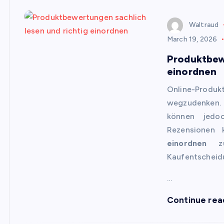
Waltraud
March 19, 2026
Produktbewe
einordnen
Online-Produk
wegzudenken. 
können jedoc
Rezensionen 
einordnen
zu 
Kaufentscheid
…
Continue rea