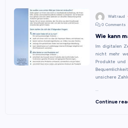
Waltraud
0 Comments
Wie kann ma
Im digitalen Z
nicht mehr w
Produkte und 
Bequemlichke
unsichere Zah
…
Continue rea