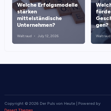
Welche Erfolgsmodelle
Welch
stärken
förde
mittelständische
Gesch
Unternehmen?
gen?
Waltraud
July 12, 2026
Waltraud
Copyright © 2026 Der Puls von Heute | Powered by
Desert Themes