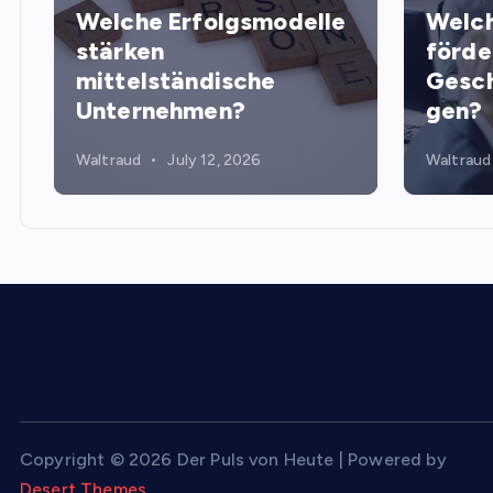
Welche Erfolgsmodelle
Welch
stärken
förde
mittelständische
Gesch
Unternehmen?
gen?
Waltraud
July 12, 2026
Waltraud
Copyright © 2026 Der Puls von Heute | Powered by
Desert Themes