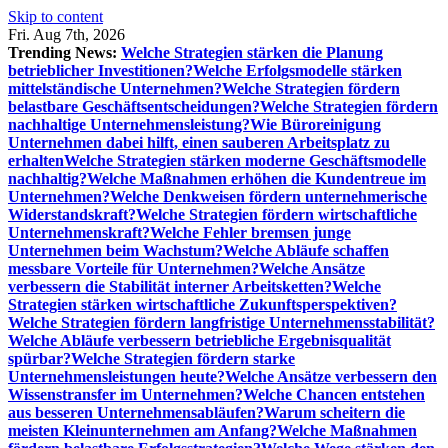
Skip to content
Fri. Aug 7th, 2026
Trending News:
Welche Strategien stärken die Planung
betrieblicher Investitionen?
Welche Erfolgsmodelle stärken
mittelständische Unternehmen?
Welche Strategien fördern
belastbare Geschäftsentscheidungen?
Welche Strategien fördern
nachhaltige Unternehmensleistung?
Wie Büroreinigung
Unternehmen dabei hilft, einen sauberen Arbeitsplatz zu
erhalten
Welche Strategien stärken moderne Geschäftsmodelle
nachhaltig?
Welche Maßnahmen erhöhen die Kundentreue im
Unternehmen?
Welche Denkweisen fördern unternehmerische
Widerstandskraft?
Welche Strategien fördern wirtschaftliche
Unternehmenskraft?
Welche Fehler bremsen junge
Unternehmen beim Wachstum?
Welche Abläufe schaffen
messbare Vorteile für Unternehmen?
Welche Ansätze
verbessern die Stabilität interner Arbeitsketten?
Welche
Strategien stärken wirtschaftliche Zukunftsperspektiven?
Welche Strategien fördern langfristige Unternehmensstabilität?
Welche Abläufe verbessern betriebliche Ergebnisqualität
spürbar?
Welche Strategien fördern starke
Unternehmensleistungen heute?
Welche Ansätze verbessern den
Wissenstransfer im Unternehmen?
Welche Chancen entstehen
aus besseren Unternehmensabläufen?
Warum scheitern die
meisten Kleinunternehmen am Anfang?
Welche Maßnahmen