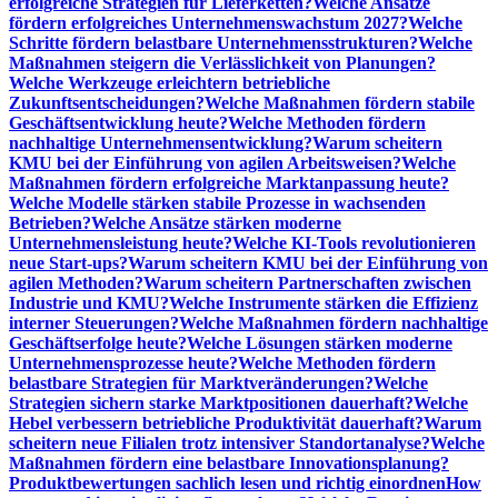
erfolgreiche Strategien für Lieferketten?
Welche Ansätze
fördern erfolgreiches Unternehmenswachstum 2027?
Welche
Schritte fördern belastbare Unternehmensstrukturen?
Welche
Maßnahmen steigern die Verlässlichkeit von Planungen?
Welche Werkzeuge erleichtern betriebliche
Zukunftsentscheidungen?
Welche Maßnahmen fördern stabile
Geschäftsentwicklung heute?
Welche Methoden fördern
nachhaltige Unternehmensentwicklung?
Warum scheitern
KMU bei der Einführung von agilen Arbeitsweisen?
Welche
Maßnahmen fördern erfolgreiche Marktanpassung heute?
Welche Modelle stärken stabile Prozesse in wachsenden
Betrieben?
Welche Ansätze stärken moderne
Unternehmensleistung heute?
Welche KI-Tools revolutionieren
neue Start-ups?
Warum scheitern KMU bei der Einführung von
agilen Methoden?
Warum scheitern Partnerschaften zwischen
Industrie und KMU?
Welche Instrumente stärken die Effizienz
interner Steuerungen?
Welche Maßnahmen fördern nachhaltige
Geschäftserfolge heute?
Welche Lösungen stärken moderne
Unternehmensprozesse heute?
Welche Methoden fördern
belastbare Strategien für Marktveränderungen?
Welche
Strategien sichern starke Marktpositionen dauerhaft?
Welche
Hebel verbessern betriebliche Produktivität dauerhaft?
Warum
scheitern neue Filialen trotz intensiver Standortanalyse?
Welche
Maßnahmen fördern eine belastbare Innovationsplanung?
Produktbewertungen sachlich lesen und richtig einordnen
How