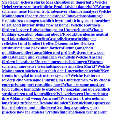
Strategien sichern starke Marktpositionen dauerhaft?
Welche
Hebel verbessern betriebliche Produktivität dauerhaft?
Warum
scheitern neue Filialen trotz intensiver Standortanalyse?
Welche
Maßnahmen fördern eine belastbare Innovationsplanung?
Produktbewertungen sachlich lesen und richtig einordnen
How
to get good interior living flow at home?
Welche Routinen
fördern bessere Entscheidungen im Unternehmen?
What is
building execution planning about?
Produktvergleiche neutral
und faktenbasiert erstellen
Gesundheitsentscheidungen
reflektiert und fundiert treffen
Ökonomisches Denken
strukturiert und praxisnah fördern
Bildungsangebote
qualitätsorientiert auswählen und prüfen
Präventionswissen
alltagstauglich und verständlich vermitteln
Welche Ansätze
fördern belastbare Unternehmensentscheidungen?
Warum
scheitern innovative Geschäftsmodelle am alten Markt?
Welche
Maßnahmen stärken dauerhaft den Unternehmenserfolg?
Key
trends in digital infrastructure systems?
Welche Faktoren
fördern eine wirksame Führung im Unternehmen?
Why choose
enterprise support consulting now?
What are some must-see
food culture highlights to explore?
Finanzplanung übersichtlich
strukturieren und kontrollieren
Wie verbessern Unternehmen
ihre Abläufe mit wenig Aufwand?
Wie sichern Unternehmen
langfristig zufriedene Bestandskunden?
Dienstleistungsprozesse
klar definieren und optimieren
Creating a seamless sport
practice flow for athletes?
Produktinformationen transparent