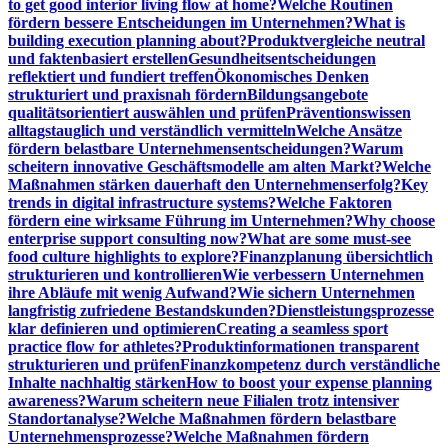
to get good interior living flow at home?
Welche Routinen
fördern bessere Entscheidungen im Unternehmen?
What is
building execution planning about?
Produktvergleiche neutral
und faktenbasiert erstellen
Gesundheitsentscheidungen
reflektiert und fundiert treffen
Ökonomisches Denken
strukturiert und praxisnah fördern
Bildungsangebote
qualitätsorientiert auswählen und prüfen
Präventionswissen
alltagstauglich und verständlich vermitteln
Welche Ansätze
fördern belastbare Unternehmensentscheidungen?
Warum
scheitern innovative Geschäftsmodelle am alten Markt?
Welche
Maßnahmen stärken dauerhaft den Unternehmenserfolg?
Key
trends in digital infrastructure systems?
Welche Faktoren
fördern eine wirksame Führung im Unternehmen?
Why choose
enterprise support consulting now?
What are some must-see
food culture highlights to explore?
Finanzplanung übersichtlich
strukturieren und kontrollieren
Wie verbessern Unternehmen
ihre Abläufe mit wenig Aufwand?
Wie sichern Unternehmen
langfristig zufriedene Bestandskunden?
Dienstleistungsprozesse
klar definieren und optimieren
Creating a seamless sport
practice flow for athletes?
Produktinformationen transparent
strukturieren und prüfen
Finanzkompetenz durch verständliche
Inhalte nachhaltig stärken
How to boost your expense planning
awareness?
Warum scheitern neue Filialen trotz intensiver
Standortanalyse?
Welche Maßnahmen fördern belastbare
Unternehmensprozesse?
Welche Maßnahmen fördern