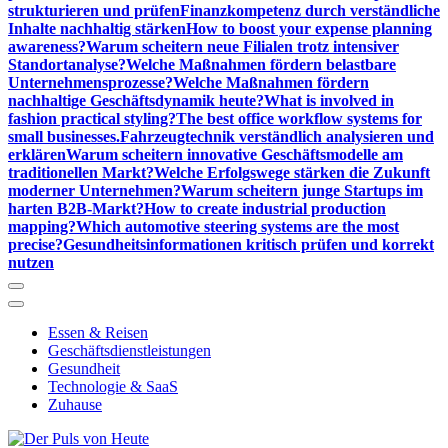
strukturieren und prüfen
Finanzkompetenz durch verständliche
Inhalte nachhaltig stärken
How to boost your expense planning
awareness?
Warum scheitern neue Filialen trotz intensiver
Standortanalyse?
Welche Maßnahmen fördern belastbare
Unternehmensprozesse?
Welche Maßnahmen fördern
nachhaltige Geschäftsdynamik heute?
What is involved in
fashion practical styling?
The best office workflow systems for
small businesses.
Fahrzeugtechnik verständlich analysieren und
erklären
Warum scheitern innovative Geschäftsmodelle am
traditionellen Markt?
Welche Erfolgswege stärken die Zukunft
moderner Unternehmen?
Warum scheitern junge Startups im
harten B2B-Markt?
How to create industrial production
mapping?
Which automotive steering systems are the most
precise?
Gesundheitsinformationen kritisch prüfen und korrekt
nutzen
Essen & Reisen
Geschäftsdienstleistungen
Gesundheit
Technologie & SaaS
Zuhause