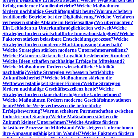
fördern belastbare Erfolgsstrategien?
Welche Wege stärken den
Erfolg moderner Familienbetriebe?
Welche Maßnahmen
fördern nachhaltige Geschäftsqualität heute?
Warum scheitern
traditionelle Betriebe bei der Digitalisierung?
Welche Verfahren
verbessern stabile Abläufe im Betriebsalltag?
Wo übernachten?
Ein Leitfaden zu Unterkunftsmöglichkeiten weltweit
Welche
Strategien fördern wirtschaftliche Innovationsfähigkeit?
Welche
Faktoren stärken belastbare Entscheidungsprozesse?
Welche
Strategien fördern moderne Marktanpassung dauerhaft?
Welche Strategien stärken moderne Unternehmensresilienz?
Welche Faktoren stärken die Loyalität bestehender Kunden?
Welche Ideen schaffen nachhaltige Erfolge im Mittelstand?
Welche Maßnahmen fördern wirtschaftliche Stabilität
nachhaltig?
Welche Strategien verbessern betriebliche
Zukunftssicherheit?
Welche Maßnahmen stärken die
Wettbewerbsfähigkeit kleiner Firmen?
Welche Strategien
fördern nachhaltige Geschäftsexzellenz heute?
Welche
Strategien fördern dauerhaft erfolgreiche Unternehmen?
Welche Maßnahmen fördern moderne Geschäftsinnovationen
heute?
Welche Wege verbessern die betriebliche
Erfolgsbewertung?
Warum scheitern Partnerschaften zwischen
Industrie und Startup?
Welche Maßnahmen stärken die
Zukunft kleiner Unternehmen?
Welche Ansätze fördern
belastbare Prozesse im Mittelstand?
Wie steigern Unternehmen
ihre Anpassungsfähigkeit im Wandel?
Welche Faktoren fördern