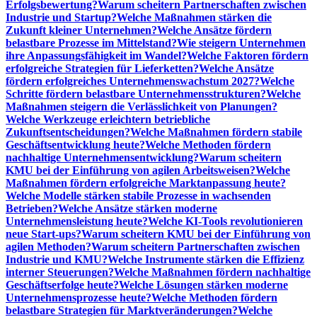
Erfolgsbewertung?
Warum scheitern Partnerschaften zwischen
Industrie und Startup?
Welche Maßnahmen stärken die
Zukunft kleiner Unternehmen?
Welche Ansätze fördern
belastbare Prozesse im Mittelstand?
Wie steigern Unternehmen
ihre Anpassungsfähigkeit im Wandel?
Welche Faktoren fördern
erfolgreiche Strategien für Lieferketten?
Welche Ansätze
fördern erfolgreiches Unternehmenswachstum 2027?
Welche
Schritte fördern belastbare Unternehmensstrukturen?
Welche
Maßnahmen steigern die Verlässlichkeit von Planungen?
Welche Werkzeuge erleichtern betriebliche
Zukunftsentscheidungen?
Welche Maßnahmen fördern stabile
Geschäftsentwicklung heute?
Welche Methoden fördern
nachhaltige Unternehmensentwicklung?
Warum scheitern
KMU bei der Einführung von agilen Arbeitsweisen?
Welche
Maßnahmen fördern erfolgreiche Marktanpassung heute?
Welche Modelle stärken stabile Prozesse in wachsenden
Betrieben?
Welche Ansätze stärken moderne
Unternehmensleistung heute?
Welche KI-Tools revolutionieren
neue Start-ups?
Warum scheitern KMU bei der Einführung von
agilen Methoden?
Warum scheitern Partnerschaften zwischen
Industrie und KMU?
Welche Instrumente stärken die Effizienz
interner Steuerungen?
Welche Maßnahmen fördern nachhaltige
Geschäftserfolge heute?
Welche Lösungen stärken moderne
Unternehmensprozesse heute?
Welche Methoden fördern
belastbare Strategien für Marktveränderungen?
Welche