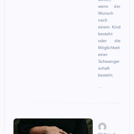
wenn der
Wunsch
nach
einem Kind
besteht
oder die
Möglichkeit
einer
Schwanger
schaft
besteht.
…