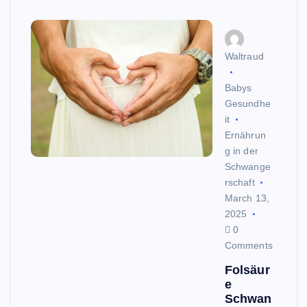
Waltraud
Babys
Gesundhe
it
Ernährun
g in der
Schwange
rschaft
March 13,
2025
0
Comments
Folsäur
e
Schwan