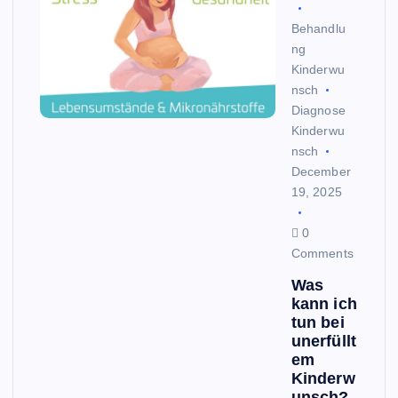
Behandlu
ng
Kinderwu
nsch
Diagnose
Kinderwu
nsch
December
19, 2025
0
Comments
Was
kann ich
tun bei
unerfüllt
em
Kinderw
unsch?