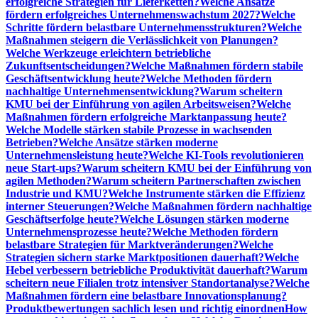
erfolgreiche Strategien für Lieferketten?
Welche Ansätze
fördern erfolgreiches Unternehmenswachstum 2027?
Welche
Schritte fördern belastbare Unternehmensstrukturen?
Welche
Maßnahmen steigern die Verlässlichkeit von Planungen?
Welche Werkzeuge erleichtern betriebliche
Zukunftsentscheidungen?
Welche Maßnahmen fördern stabile
Geschäftsentwicklung heute?
Welche Methoden fördern
nachhaltige Unternehmensentwicklung?
Warum scheitern
KMU bei der Einführung von agilen Arbeitsweisen?
Welche
Maßnahmen fördern erfolgreiche Marktanpassung heute?
Welche Modelle stärken stabile Prozesse in wachsenden
Betrieben?
Welche Ansätze stärken moderne
Unternehmensleistung heute?
Welche KI-Tools revolutionieren
neue Start-ups?
Warum scheitern KMU bei der Einführung von
agilen Methoden?
Warum scheitern Partnerschaften zwischen
Industrie und KMU?
Welche Instrumente stärken die Effizienz
interner Steuerungen?
Welche Maßnahmen fördern nachhaltige
Geschäftserfolge heute?
Welche Lösungen stärken moderne
Unternehmensprozesse heute?
Welche Methoden fördern
belastbare Strategien für Marktveränderungen?
Welche
Strategien sichern starke Marktpositionen dauerhaft?
Welche
Hebel verbessern betriebliche Produktivität dauerhaft?
Warum
scheitern neue Filialen trotz intensiver Standortanalyse?
Welche
Maßnahmen fördern eine belastbare Innovationsplanung?
Produktbewertungen sachlich lesen und richtig einordnen
How