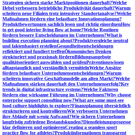
Strategien sichern starke Marktpositionen dauerhaft?
Welche
Hebel verbessern betriebliche Produktivität dauerhaft?
Warum
scheitern neue Filialen trotz intensiver Standortanalyse?
Welche
Maßnahmen fördern eine belastbare Innovationsplanung?
Produktbewertungen sachlich lesen und richtig einordnen
How
to get good interior living flow at home?
Welche Routinen
fördern bessere Entscheidungen im Unternehmen?
What is
building execution planning about?
Produktvergleiche neutral
und faktenbasiert erstellen
Gesundheitsentscheidungen
reflektiert und fundiert treffen
Ökonomisches Denken
strukturiert und praxisnah fördern
Bildungsangebote
qualitätsorientiert auswählen und prüfen
Präventionswissen
alltagstauglich und verständlich vermitteln
Welche Ansätze
fördern belastbare Unternehmensentscheidungen?
Warum
scheitern innovative Geschäftsmodelle am alten Markt?
Welche
Maßnahmen stärken dauerhaft den Unternehmenserfolg?
Key
trends in digital infrastructure systems?
Welche Faktoren
fördern eine wirksame Führung im Unternehmen?
Why choose
enterprise support consulting now?
What are some must-see
food culture highlights to explore?
Finanzplanung übersichtlich
strukturieren und kontrollieren
Wie verbessern Unternehmen
ihre Abläufe mit wenig Aufwand?
Wie sichern Unternehmen
langfristig zufriedene Bestandskunden?
Dienstleistungsprozesse
klar definieren und optimieren
Creating a seamless sport
practice flow for athletes?
Produktinformationen transparent