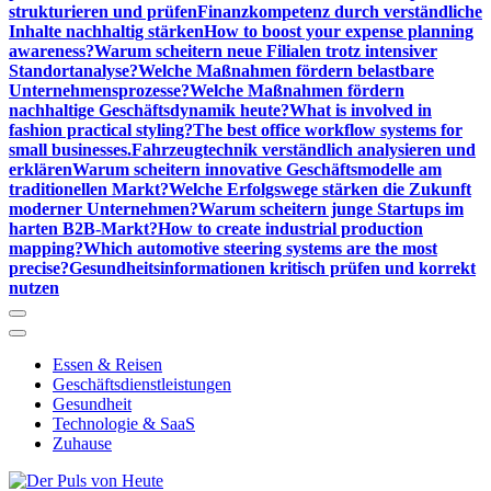
strukturieren und prüfen
Finanzkompetenz durch verständliche
Inhalte nachhaltig stärken
How to boost your expense planning
awareness?
Warum scheitern neue Filialen trotz intensiver
Standortanalyse?
Welche Maßnahmen fördern belastbare
Unternehmensprozesse?
Welche Maßnahmen fördern
nachhaltige Geschäftsdynamik heute?
What is involved in
fashion practical styling?
The best office workflow systems for
small businesses.
Fahrzeugtechnik verständlich analysieren und
erklären
Warum scheitern innovative Geschäftsmodelle am
traditionellen Markt?
Welche Erfolgswege stärken die Zukunft
moderner Unternehmen?
Warum scheitern junge Startups im
harten B2B-Markt?
How to create industrial production
mapping?
Which automotive steering systems are the most
precise?
Gesundheitsinformationen kritisch prüfen und korrekt
nutzen
Essen & Reisen
Geschäftsdienstleistungen
Gesundheit
Technologie & SaaS
Zuhause