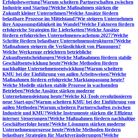
Erfolgsbewertung?
Warum scheitern Partnerschaften zwischen
Industrie und Startup?
Welche Maßnahmen stärken die
Zukunft kleiner Unternehmen?
Welche Ansätze fördern
belastbare Prozesse im Mittelstand?
Wie steigern Unternehmen
ihre Anpassungsfähigkeit im Wandel?
Welche Faktoren fördern
erfolgreiche Strategien für Lieferketten?
Welche Ansätze
fördern erfolgreiches Unternehmenswachstum 2027?
Welche
Schritte fördern belastbare Unternehmensstrukturen?
Welche
Maßnahmen steigern die Verlässlichkeit von Planungen?
Welche Werkzeuge erleichtern betriebliche
Zukunftsentscheidungen?
Welche Maßnahmen fördern stabile
Geschäftsentwicklung heute?
Welche Methoden fördern
nachhaltige Unternehmensentwicklung?
Warum scheitern
KMU bei der Einführung von agilen Arbeitsweisen?
Welche
Maßnahmen fördern erfolgreiche Marktanpassung heute?
Welche Modelle stärken stabile Prozesse in wachsenden
Betrieben?
Welche Ansätze stärken moderne
Unternehmensleistung heute?
Welche KI-Tools revolutionieren
neue Start-ups?
Warum scheitern KMU bei der Einführung von
agilen Methoden?
Warum scheitern Partnerschaften zwischen
Industrie und KMU?
Welche Instrumente stärken die Effizienz
interner Steuerungen?
Welche Maßnahmen fördern nachhaltige
Geschäftserfolge heute?
Welche Lösungen stärken moderne
Unternehmensprozesse heute?
Welche Methoden fördern
belastbare Strategien für Marktveränderungen?
Welche