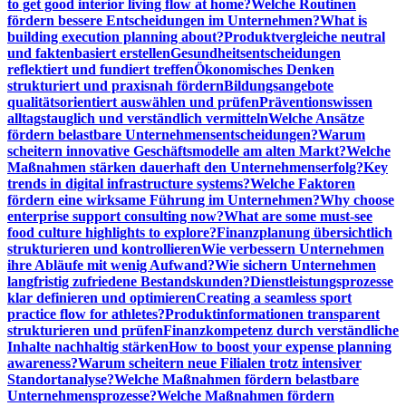
to get good interior living flow at home?
Welche Routinen
fördern bessere Entscheidungen im Unternehmen?
What is
building execution planning about?
Produktvergleiche neutral
und faktenbasiert erstellen
Gesundheitsentscheidungen
reflektiert und fundiert treffen
Ökonomisches Denken
strukturiert und praxisnah fördern
Bildungsangebote
qualitätsorientiert auswählen und prüfen
Präventionswissen
alltagstauglich und verständlich vermitteln
Welche Ansätze
fördern belastbare Unternehmensentscheidungen?
Warum
scheitern innovative Geschäftsmodelle am alten Markt?
Welche
Maßnahmen stärken dauerhaft den Unternehmenserfolg?
Key
trends in digital infrastructure systems?
Welche Faktoren
fördern eine wirksame Führung im Unternehmen?
Why choose
enterprise support consulting now?
What are some must-see
food culture highlights to explore?
Finanzplanung übersichtlich
strukturieren und kontrollieren
Wie verbessern Unternehmen
ihre Abläufe mit wenig Aufwand?
Wie sichern Unternehmen
langfristig zufriedene Bestandskunden?
Dienstleistungsprozesse
klar definieren und optimieren
Creating a seamless sport
practice flow for athletes?
Produktinformationen transparent
strukturieren und prüfen
Finanzkompetenz durch verständliche
Inhalte nachhaltig stärken
How to boost your expense planning
awareness?
Warum scheitern neue Filialen trotz intensiver
Standortanalyse?
Welche Maßnahmen fördern belastbare
Unternehmensprozesse?
Welche Maßnahmen fördern