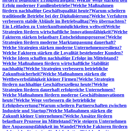
fördern belastbare Erfolgsstrategien?
Welche Wege stärken den
Erfolg moderner Familienbetriebe?
Welche Maßnahmen
fördern nachhaltige Geschäftsqualität heute?
Warum scheitern
traditionelle Betriebe bei der Digitalisierung?
Welche Verfahren
verbessern stabile Abläufe im Betriebsalltag?
Wo übernachten?
Ein Leitfaden zu Unterkunftsmöglichkeiten weltweit
Welche
Strategien fördern wirtschaftliche Innovationsfähigkeit?
Welche
Faktoren stärken belastbare Entscheidungsprozesse?
Welche
Strategien fördern moderne Marktanpassung dauerhaft?
Welche Strategien stärken moderne Unternehmensresilienz?
Welche Faktoren stärken die Loyalität bestehender Kunden?
Welche Ideen schaffen nachhaltige Erfolge im Mittelstand?
Welche Maßnahmen fördern wirtschaftliche Stabilität
nachhaltig?
Welche Strategien verbessern betriebliche
Zukunftssicherheit?
Welche Maßnahmen stärken die
Wettbewerbsfähigkeit kleiner Firmen?
Welche Strategien
fördern nachhaltige Geschäftsexzellenz heute?
Welche
Strategien fördern dauerhaft erfolgreiche Unternehmen?
Welche Maßnahmen fördern moderne Geschäftsinnovationen
heute?
Welche Wege verbessern die betriebliche
Erfolgsbewertung?
Warum scheitern Partnerschaften zwischen
Industrie und Startup?
Welche Maßnahmen stärken die
Zukunft kleiner Unternehmen?
Welche Ansätze fördern
belastbare Prozesse im Mittelstand?
Wie steigern Unternehmen
ihre Anpassungsfähigkeit im Wandel?
Welche Faktoren fördern