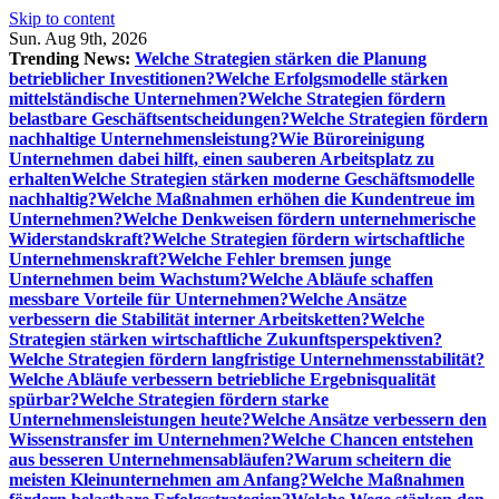
Skip to content
Sun. Aug 9th, 2026
Trending News:
Welche Strategien stärken die Planung
betrieblicher Investitionen?
Welche Erfolgsmodelle stärken
mittelständische Unternehmen?
Welche Strategien fördern
belastbare Geschäftsentscheidungen?
Welche Strategien fördern
nachhaltige Unternehmensleistung?
Wie Büroreinigung
Unternehmen dabei hilft, einen sauberen Arbeitsplatz zu
erhalten
Welche Strategien stärken moderne Geschäftsmodelle
nachhaltig?
Welche Maßnahmen erhöhen die Kundentreue im
Unternehmen?
Welche Denkweisen fördern unternehmerische
Widerstandskraft?
Welche Strategien fördern wirtschaftliche
Unternehmenskraft?
Welche Fehler bremsen junge
Unternehmen beim Wachstum?
Welche Abläufe schaffen
messbare Vorteile für Unternehmen?
Welche Ansätze
verbessern die Stabilität interner Arbeitsketten?
Welche
Strategien stärken wirtschaftliche Zukunftsperspektiven?
Welche Strategien fördern langfristige Unternehmensstabilität?
Welche Abläufe verbessern betriebliche Ergebnisqualität
spürbar?
Welche Strategien fördern starke
Unternehmensleistungen heute?
Welche Ansätze verbessern den
Wissenstransfer im Unternehmen?
Welche Chancen entstehen
aus besseren Unternehmensabläufen?
Warum scheitern die
meisten Kleinunternehmen am Anfang?
Welche Maßnahmen