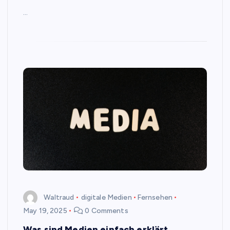
…
Waltraud
digitale Medien
Fernsehen
May 19, 2025
0 Comments
Was sind Medien einfach erklärt