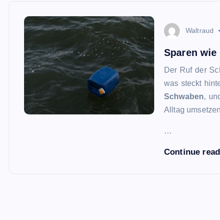
Waltraud
Sparen wie
Der Ruf der Sc
was steckt hin
Schwaben
, un
Alltag umsetzen
…
Continue rea