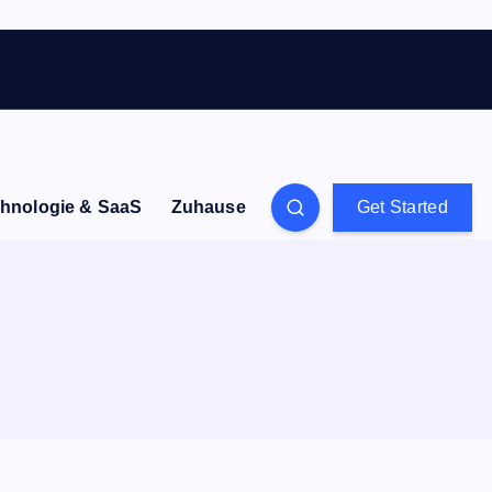
hnologie & SaaS
Zuhause
Get Started